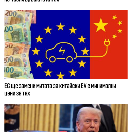
EС ще замени митата за китайски EV с минимални
цени за тях