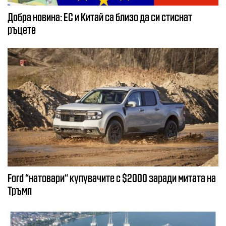
Добра новина: EС и Китай са близо да си стиснат
ръцете
Ford “натовари“ купувачите с $2000 заради митата на
Тръмп