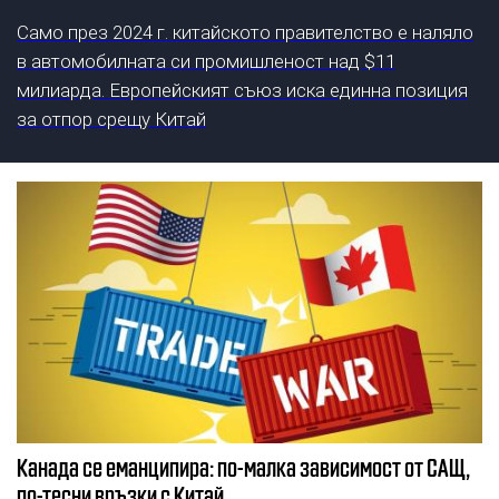
Само през 2024 г. китайското правителство е наляло
в автомобилната си промишленост над $11
милиарда. Европейският съюз иска единна позиция
за отпор срещу Китай
Канада се еманципира: по-малка зависимост от САЩ,
по-тесни връзки с Китай