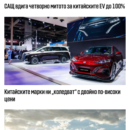
САЩ вдига четворно митото за китайските EV до 100%
Китайските марки ни „коледват“ с двойно по-високи
цени