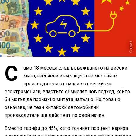
iStock
С
амо 18 месеца след въвеждането на високи
мита, насочени към защита на местните
производители от наплив от китайски
електромобили, властите обмислят нов подход, който
би могъл да премахне митата напълно. Но това не
означава, че тези китайски автомобилни
производители ще действат по свой начин.
Вместо тарифи до 45%, като точният процент варира