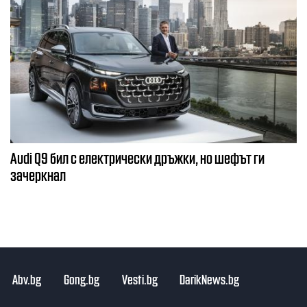
Audi Q9 бил с електрически дръжки, но шефът ги
зачеркнал
Abv.bg
Gong.bg
Vesti.bg
DarikNews.bg