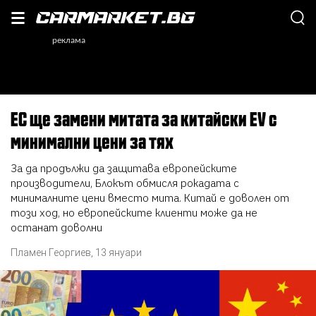
EС ще замени митата за китайски EV с
минимални цени за тях
За да продължи да защитава европейските
производители, Блокът обмисля рокадата с
минималните цени вместо мита. Китай е доволен от
този ход, но европейските клиенти може да не
останат доволни
Пламен Георгиев
,
13 януари