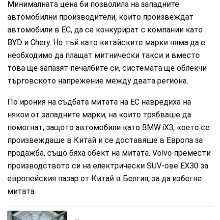
Минималната цена би позволила на западните
автомобилни производители, които произвеждат
автомобили в ЕС, да се конкурират с компании като
BYD и Chery. Но тъй като китайските марки няма да е
необходимо да плащат митнически такси и вместо
това ще запазят печалбите си, системата ще облекчи
търговското напрежение между двата региона.
По ирония на съдбата митата на ЕС навредиха на
някои от западните марки, на които трябваше да
помогнат, защото автомобили като BMW iX3, което се
произвеждаше в Китай и се доставяше в Европа за
продажба, също бяха обект на митата. Volvo премести
производството си на електрически SUV-ове EX30 за
европейския пазар от Китай в Белгия, за да избегне
митата.