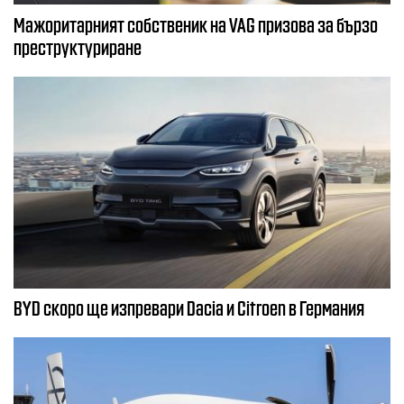
Мажоритарният собственик на VAG призова за бързо
преструктуриране
BYD скоро ще изпревари Dacia и Citroеn в Германия