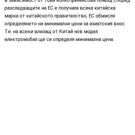
в зависимост от това колко финансова помощ според
разследващите на ЕС е получила всяка китайска
марка от китайското правителство, ЕС обмисля
определянето на минимални цени за азиатския внос.
Т.е. на всеки влизащ от Китай нов модел
електромобил ще се определя минимална цена.