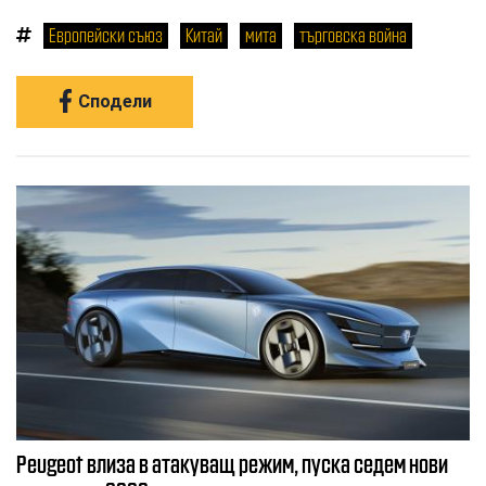
Европейски съюз
Китай
мита
търговска война
Сподели
Peugeot влиза в атакуващ режим, пуска седем нови