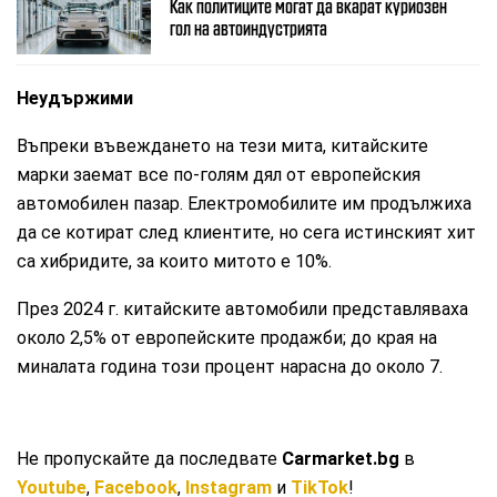
Как политиците могат да вкарат куриозен
гол на автоиндустрията
Неудържими
Въпреки въвеждането на тези мита, китайските
марки заемат все по-голям дял от европейския
автомобилен пазар. Електромобилите им продължиха
да се котират след клиентите, но сега истинският хит
са хибридите, за които митото е 10%.
През 2024 г. китайските автомобили представляваха
около 2,5% от европейските продажби; до края на
миналата година този процент нарасна до около 7.
Не пропускайте да последвате
Carmarket.bg
в
Youtube
,
Facebook
,
Instagram
и
TikTok
!