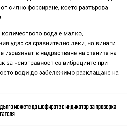
от силно форсиране, което разтърсва
.
о количеството вода е малко,
ия удар са сравнително леки, но винаги
е изразяват в надрастване на стените на
ак за неизправност са вибрациите при
 което води до забележимо разклащане на
 дълго можете да шофирате с индикатор за проверка
игателя