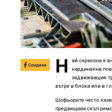
Н
ай-сериозна е в
Сподели
кардинална повр
задвижващия тра
вътре в блока или в г
Шофьорите често казва
предвещава скъп ремо