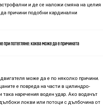
астрофални и де се наложи смяна на целия
 да причини подобни кардинални
е при потегляне: каква може да е причината
 двигателя може да е по няколко причини.
щаните е повреда на части в цилиндро-
и така наречения воден удар. Ако водачът
 дълбоки локви или потоци с дълбочина от