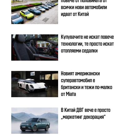
всички нови автомобили
идват от Китай
Купувачите не искат повече
технологии, те просто искат
отопляеми седалки
Новият американски
суперавтомобил е
британски и тежи по-малко
от Miata
В Китай ДВГ вече е просто
„маркетинг декорация“