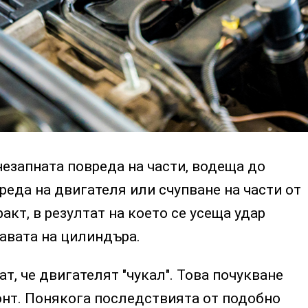
незапната повреда на части, водеща до
еда на двигателя или счупване на части от
кт, в резултат на което се усеща удар
лавата на цилиндъра.
т, че двигателят "чукал". Това почукване
нт. Понякога последствията от подобно