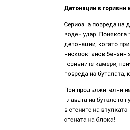
Детонации в горивни 
Сериозна повреда на 
воден удар. Понякога 
детонации, когато пр
нискооктанов бензин 
горивните камери, пр
повреда на буталата, к
При продължителни на
главата на буталото г
в стените на втулката
стената на блока!