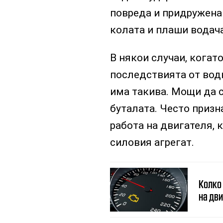
повреда и придружена 
колата и плаши водача
В някои случаи, когат
последствията от водн
има такива. Мощи да с
буталата. Често призн
работа на двигателя,
силовия агрегат.
Колко
на дв