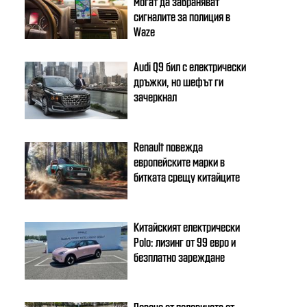
могат да забраняват
сигналите за полиция в
Waze
Audi Q9 бил с електрически
дръжки, но шефът ги
зачеркнал
Renault повежда
европейските марки в
битката срещу китайците
Китайският електрически
Polo: лизинг от 99 евро и
безплатно зареждане
Повече от половината от