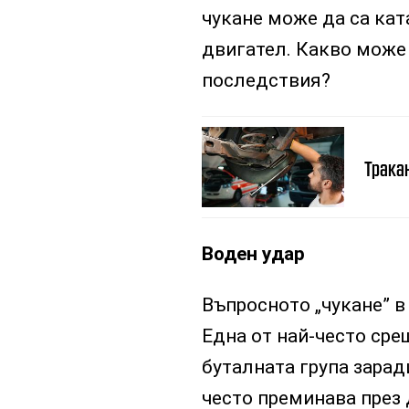
чукане може да са кат
двигател. Какво може
последствия?
Тракан
Воден удар
Въпросното „чукане” в
Една от най-често сре
буталната група зарад
често преминава през