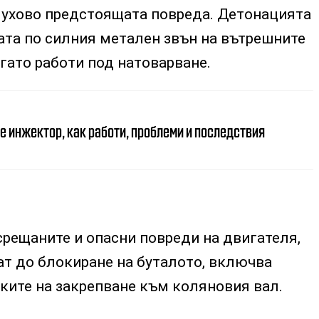
лухово предстоящата повреда. Детонацията
ата по силния метален звън на вътрешните
огато работи под натоварване.
е инжектор, как работи, проблеми и последствия
срещаните и опасни повреди на двигателя,
ат до блокиране на буталото, включва
чките на закрепване към коляновия вал.