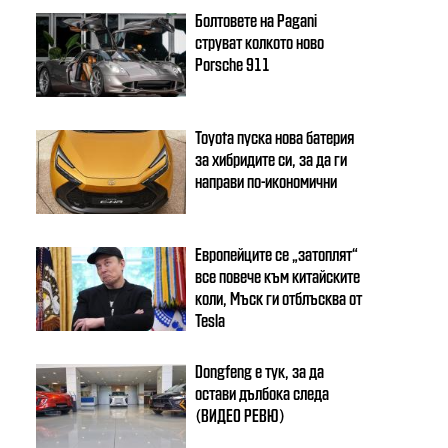
Болтовете на Pagani
струват колкото ново
Porsche 911
Toyota пуска нова батерия
за хибридите си, за да ги
направи по-икономични
Европейците се „затоплят“
все повече към китайските
коли, Мъск ги отблъсква от
Tesla
Dongfeng e тук, за да
остави дълбока следа
(ВИДЕО РЕВЮ)