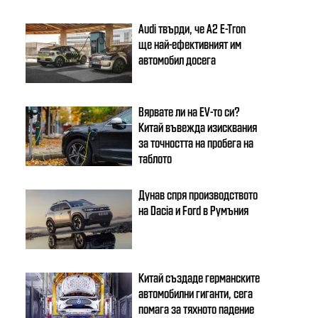
Audi твърди, че A2 E-Tron
ще най-ефективният им
автомобил досега
Вярвате ли на EV-то си?
Китай въвежда изисквания
за точността на пробега на
таблото
Дунав спря производството
на Dacia и Ford в Румъния
Китай създаде германските
автомобилни гиганти, сега
помага за тяхното падение