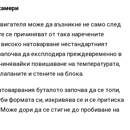
камери
двигателя може да възникне не само след
те се причиняват от така наречените
и високо натоварване нестандартният
започва да експлодира преждевременно в
ичинявайки повишаване на температурата,
лапаните и стените на блока.
товарвания буталото започва да се топи,
уби формата си, изкривява се и се притиска
. Може дори да се стигне до пробиване на