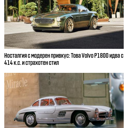
Носталгия с модерен привкус: Това Volvo P1800 идва с
414 к.с. и страхотен стил