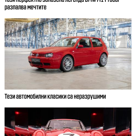
разпалва мечтите
Тези автомобилни класики са неразрушими