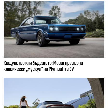
Кощунство или бъдещето: Mopar превърна
класически „мускул“ на Plymouth в EV