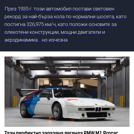
През 1935 г. този автомобил постави световен
рекорд за най-бърза кола по нормални шосета, като
постигна 326,975 км/ч, като положи основите за
олекотени конструкции, мощни двигатели и
аеродинамика… но изчезна
Тази перфектно запазена легенда BMW M1 Procar