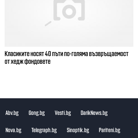
Класиките носят 40 пъти по-голяма възвръщаемост
от хедж фондовете
Abv.bg
Gong.bg
Vesti.bg
DarikNews.bg
Nova.bg
Telegraph.bg
Sinoptik.bg
Pariteni.bg