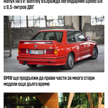
Напук на EV: Bentley възражда легендарния Speed Six
с 6,5-литров ДВГ
BMW ще продължи да прави части за много стари
модели още дълго време