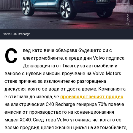
, Volvo
Volvo C40 Recharge
С
лед като вече обвързва бъдещето си с
електромобилите, а преди дни Volvo подписа
Декларацията от Глазгоу за автомобили и
ванове с нулеви емисии, проучване на Volvo Motors
стана причина за изключително разгорещена
дискусия, която се води от доста време. Компанията
е стигнала до извода, че
производственият процес
на електрическия C40 Recharge генерира 70% повече
емисии от производството на конвенционалния
модел XC40. След това Volvo уточнява, че, когато се
вземе предвид целия жизнен цикъл на автомобилите,