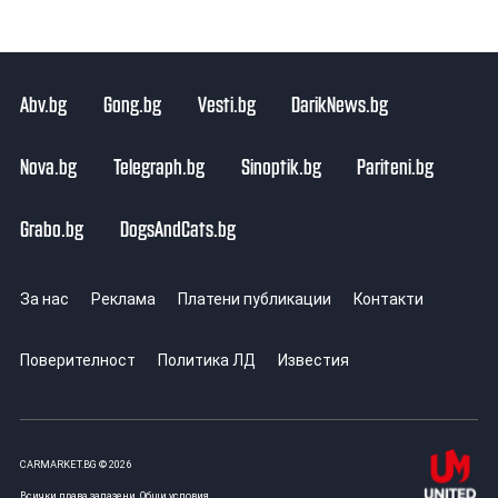
Abv.bg
Gong.bg
Vesti.bg
DarikNews.bg
Nova.bg
Telegraph.bg
Sinoptik.bg
Pariteni.bg
Grabo.bg
DogsAndCats.bg
За нас
Реклама
Платени публикации
Контакти
Поверителност
Политика ЛД
Известия
CARMARKET.BG © 2026
Всички права запазени.
Общи условия