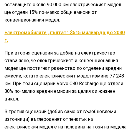
оставащите около 90 000 км електрическият модел
ще отдели 15% по-малко общи емисии от
конвенционалния модел.
Електромобилите „гълтат” $515 милиарда до 2030
г.
При втория сценарии за добив на електричество
става ясно, че електрическият и конвенционалния
модел ще постигнат равенство по отделени вредни
емисии, когато електрическият модел измине 77 248
км. При този сценарии Volvo C40 Recharge ще отдели
30% по-малко вредни емисии за целия си жизнен
цикъл.
В третия сценарий (добив само от възобновяеми
източници) въглеродният отпечатък на
електрическия модел е на половина на този на модела