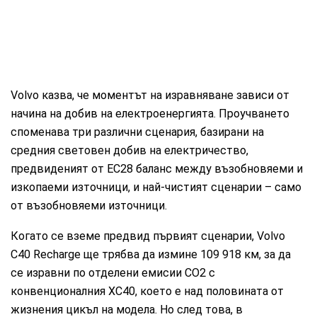
Volvo казва, че моментът на изравняване зависи от
начина на добив на електроенергията. Проучването
споменава три различни сценария, базирани на
средния световен добив на електричество,
предвиденият от EC28 баланс между възобновяеми и
изкопаеми източници, и най-чистият сценарии – само
от възобновяеми източници.
Когато се вземе предвид първият сценарии, Volvo
C40 Recharge ще трябва да измине 109 918 км, за да
се изравни по отделени емисии СО2 с
конвенционалния XC40, което е над половината от
жизнения цикъл на модела. Но след това, в