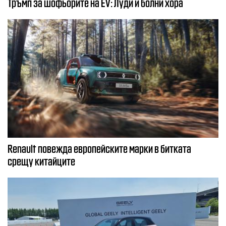
Тръмп за шофьорите на EV: Луди и болни хора
Renault повежда европейските марки в битката
срещу китайците