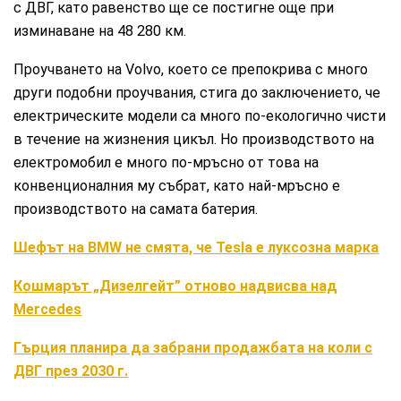
с ДВГ, като равенство ще се постигне още при
изминаване на 48 280 км.
Проучването на Volvo, което се препокрива с много
други подобни проучвания, стига до заключението, че
електрическите модели са много по-екологично чисти
в течение на жизнения цикъл. Но производството на
електромобил е много по-мръсно от това на
конвенционалния му събрат, като най-мръсно е
производството на самата батерия.
Шефът на BMW не смята, че Tesla е луксозна марка
Кошмарът „Дизелгейт” отново надвисва над
Mercedes
Гърция планира да забрани продажбата на коли с
ДВГ през 2030 г.