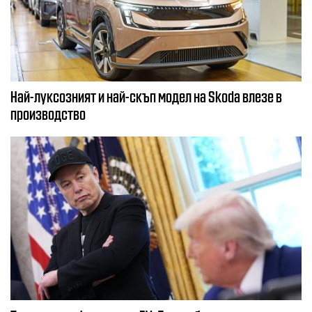
Най-луксозният и най-скъп модел на Skoda влезе в
производство