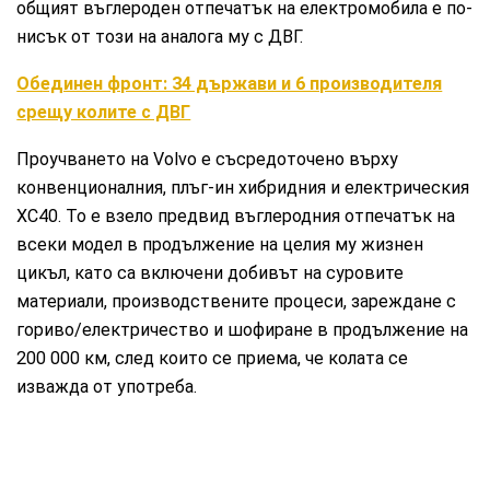
общият въглероден отпечатък на електромобила е по-
нисък от този на аналога му с ДВГ.
Обединен фронт: 34 държави и 6 производителя
срещу колите с ДВГ
Проучването на Volvo е съсредоточено върху
конвенционалния, плъг-ин хибридния и електрическия
XC40. То е взело предвид въглеродния отпечатък на
всеки модел в продължение на целия му жизнен
цикъл, като са включени добивът на суровите
материали, производствените процеси, зареждане с
гориво/електричество и шофиране в продължение на
200 000 км, след които се приема, че колата се
изважда от употреба.