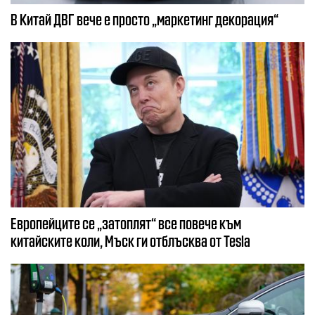
В Китай ДВГ вече е просто „маркетинг декорация“
Европейците се „затоплят“ все повече към
китайските коли, Мъск ги отблъсква от Tesla