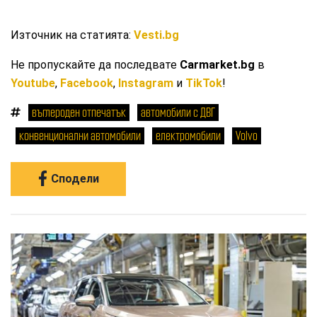
Източник на статията:
Vesti.bg
Не пропускайте да последвате
Carmarket.bg
в
Youtube
,
Facebook
,
Instagram
и
TikTok
!
въглероден отпечатък
автомобили с ДВГ
конвенционални автомобили
електромобили
Volvo
Сподели