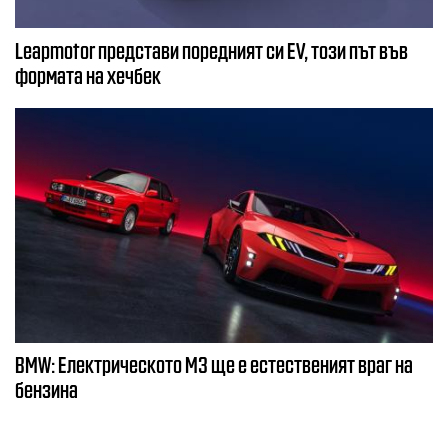
Leapmotor представи поредният си EV, този път във
формата на хечбек
BMW: Електрическото М3 ще е естественият враг на
бензина