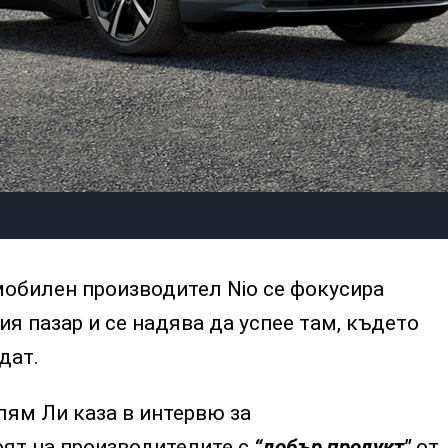
обилен производител Nio се фокусира
ия пазар и се надява да успее там, където
дат.
лям Ли каза в интервю за
оят на производителите с
“добър продукт"
от