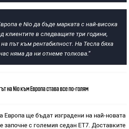
Европа е Nio да бъде марката с най-висока
д клиентите в следващите три години,
е на път към рентабилност. На Тесла бяха
нас няма да ни отнеме толкова.“
ът на Nio към Европа става все по-голям
а Европа ще бъдат изградени на най-новата
е започне с големия седан ET7. Доставките