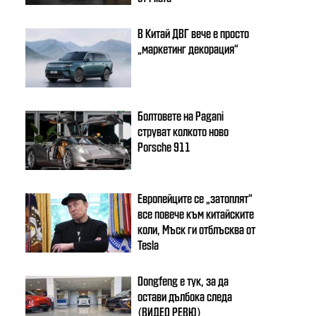
В Китай ДВГ вече е просто
„маркетинг декорация“
Болтовете на Pagani
струват колкото ново
Porsche 911
Европейците се „затоплят“
все повече към китайските
коли, Мъск ги отблъсква от
Tesla
Dongfeng e тук, за да
остави дълбока следа
(ВИДЕО РЕВЮ)