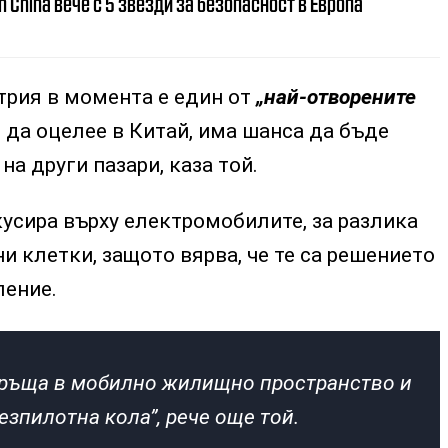
n China вече с 5 звезди за безопасност в Европа
рия в момента е един от
„най-отворените
е да оцелее в Китай, има шанса да бъде
а други пазари, каза той.
окусира върху електромобилите, за разлика
и клетки, защото вярва, че те са решението
ление.
връща в мобилно жилищно пространство и
езпилотна кола”, рече още той.