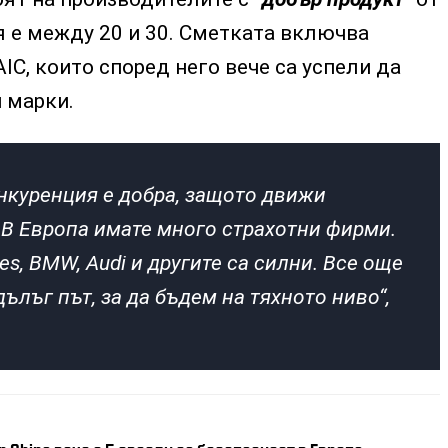
 е между 20 и 30. Сметката включва
AIC, които според него вече са успели да
 марки.
нкуренция е добра, защото движи
 В Европа имате много страхотни фирми.
s, BMW, Audi и другите са силни. Все още
лъг път, за да бъдем на тяхното ниво“,