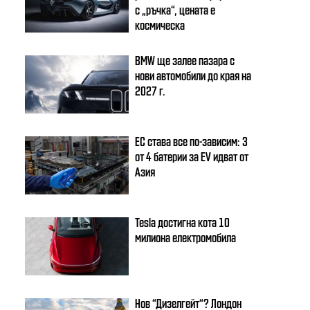
с „ръчка“, цената е
космическа
BMW ще залее пазара с
нови автомобили до края на
2027 г.
ЕС става все по-зависим: 3
от 4 батерии за EV идват от
Азия
Tesla достигна кота 10
милиона електромобила
Нов “Дизелгейт“? Лондон