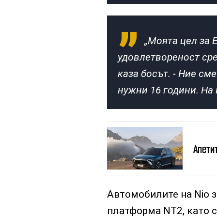
„Моята цел за 
удовлетвореност сре
каза босът. - Ние см
нужни 16 години. На 
Апетит
Автомобилите на Nio з
платформа NT2, като с