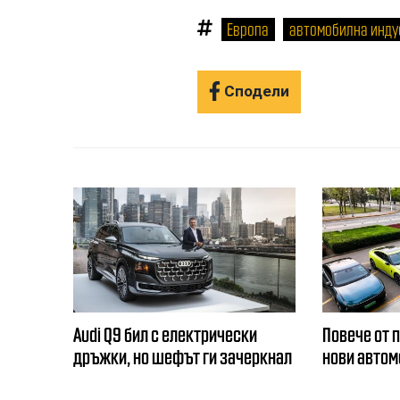
Европа
автомобилна инду
Сподели
Audi Q9 бил с електрически
Повече от 
дръжки, но шефът ги зачеркнал
нови автом