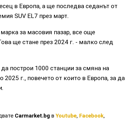
есец в Европа, а ще последва седанът от
емия SUV EL7 през март.
 марка за масовия пазар, все още
ова ще стане през 2024 г. - малко след
 да построи 1000 станции за смяна на
 2025 г., повечето от които в Европа, за да
и.
едвате
Carmarket.bg
в
Youtube
,
Facebook
,