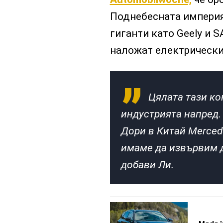
Поднебесната империя
гиганти като Geely и S
наложат електрически
Цялата тази ко
индустрията напред.
Дори в Китай Mercede
имаме да извървим дъ
добави Ли.