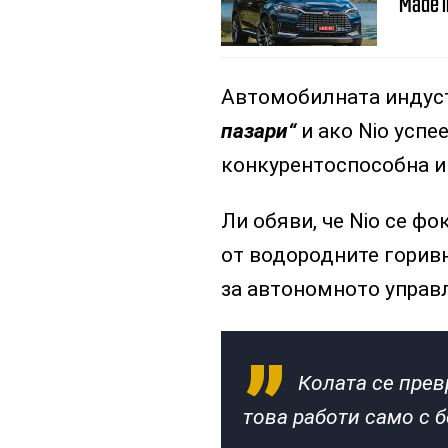
Made i
Автомобилната индуст
пазари“
и ако Nio успе
конкурентоспособна и н
Ли обяви, че Nio се ф
от водородните горивн
за автономното управ
Колата се пре
това работи само с б