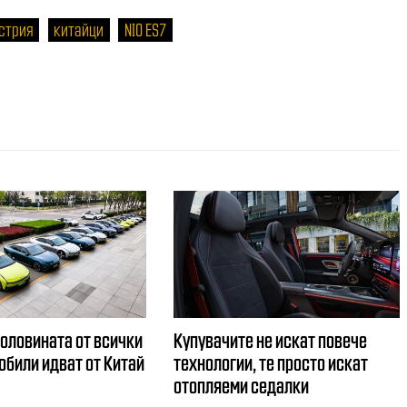
стрия
китайци
NIO ES7
половината от всички
Купувачите не искат повече
обили идват от Китай
технологии, те просто искат
отопляеми седалки