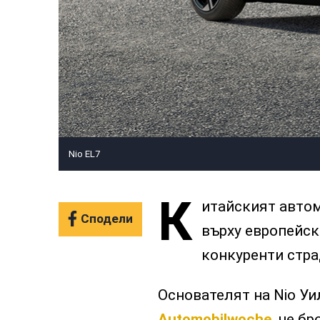
Nio EL7
К
итайският автом
Сподели
върху европейск
конкуренти стра
Основателят на Nio Уи
Automobilwoche,
че бр