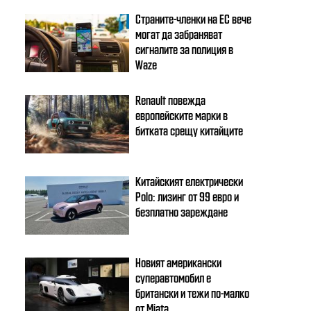
Страните-членки на ЕС вече
могат да забраняват
сигналите за полиция в
Waze
Renault повежда
европейските марки в
битката срещу китайците
Китайският електрически
Polo: лизинг от 99 евро и
безплатно зареждане
Новият американски
суперавтомобил е
британски и тежи по-малко
от Miata