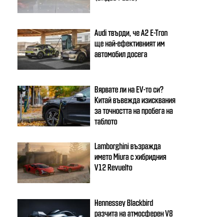
Audi твърди, че A2 E-Tron
ще най-ефективният им
автомобил досега
Вярвате ли на EV-то си?
Китай въвежда изисквания
за точността на пробега на
таблото
Lamborghini възражда
името Miura с хибридния
V12 Revuelto
Hennessey Blackbird
разчита на атмосферен V8