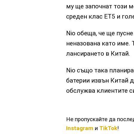
му ще започнат този м
среден клас ET5 и гол
Nio обеща, че ще пусне
неназована като име. Т
лансирането в Китай.
Nio също така планира
батерии извън Китай до
обслужва клиентите с
Не пропускайте да посл
Instagram
и
TikTok
!