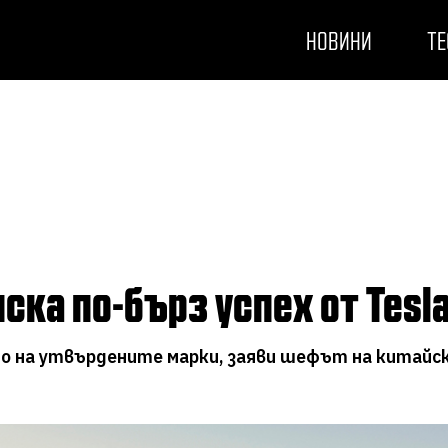
НОВИНИ
ТЕ
 иска по-бърз успех от Tesl
о на утвърдените марки, заяви шефът на китайс