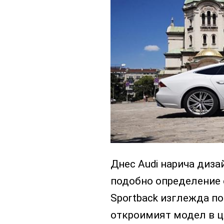
Днес Audi нарича диза
подобно определение е
Sportback изглежда по
откроимият модел в ц