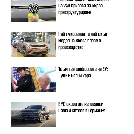
на VAG призова за бързо
преструктуриране
Най-луксозният и най-скъп
модел на Skoda влезе в
производство
Тръмп за шофьорите на EV:
Луди и болни хора
BYD скоро ще изпревари
Dacia и Citroеn в Германия