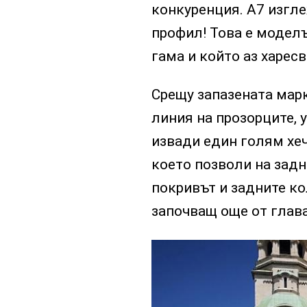
конкуренция. А7 изгле
профил! Това е моделъ
гама и който аз харес
Срещу запазената марк
линия на прозорците, 
извади един голям хеч
което позволи на задн
покривът и задните к
започващ още от глав