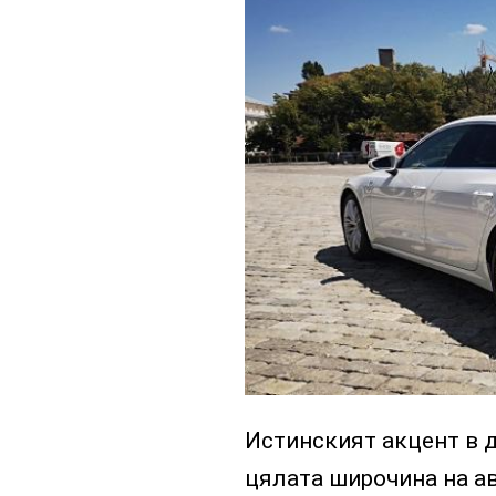
Истинският акцент в д
цялата широчина на ав