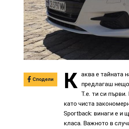
К
аква е тайната н
Сподели
предлагаш нещо, 
Т.е. ти си първи
като чиста закономерн
Sportback: винаги е и
класа. Важното в случ