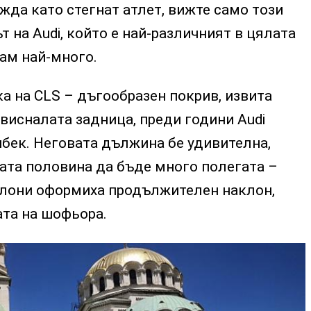
жда като стегнат атлет, вижте само този
т на Audi, който е най-различният в цялата
вам най-много.
а на CLS – дъгообразен покрив, извита
увисналата задница, преди години Audi
бек. Неговата дължина бе удивителна,
ата половина да бъде много полегата –
олони оформиха продължителен наклон,
ата на шофьора.