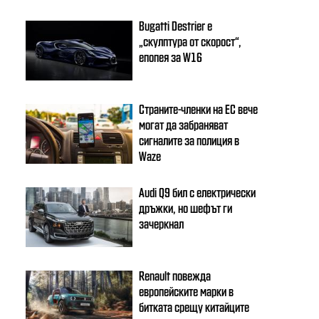
Bugatti Destrier е
„скулптура от скорост“,
епопея за W16
Страните-членки на ЕС вече
могат да забраняват
сигналите за полиция в
Waze
Audi Q9 бил с електрически
дръжки, но шефът ги
зачеркнал
Renault повежда
европейските марки в
битката срещу китайците