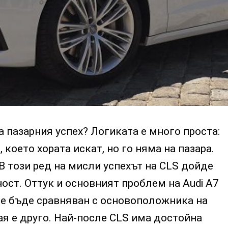
а пазарния успех? Логиката е много проста:
което хората искат, но го няма на пазара.
. В този ред на мисли успехът на CLS дойде
ост. Оттук и основният проблем на Audi A7
 ще бъде сравняван с основоположника на
ая е друго. Най-после CLS има достойна