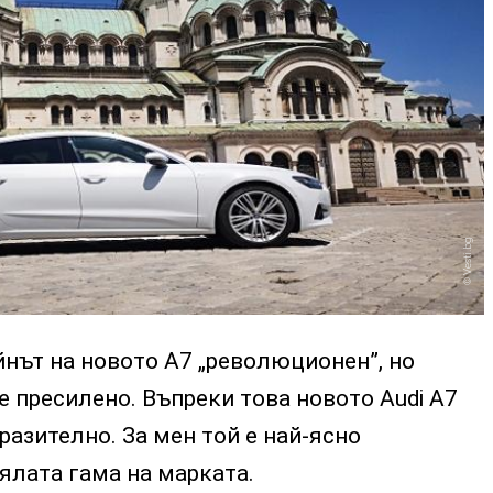
Vesti.bg
йнът на новото А7 „революционен”, но
 пресилено. Въпреки това новото Audi A7
разително. За мен той е най-ясно
ялата гама на марката.