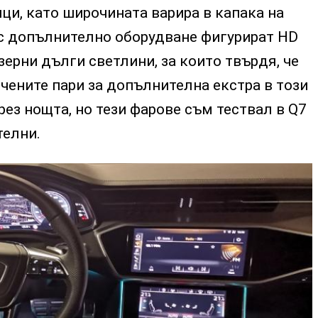
и, като широчината варира в капака на
 с допълнително оборудване фигурират HD
зерни дълги светлини, за които твърдя, че
чените пари за допълнителна екстра в този
рез нощта, но тези фарове съм тествал в Q7
телни.