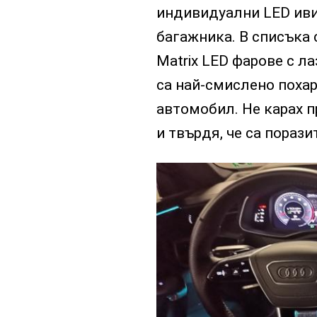
индивидуални LED ивиц
багажника. В списъка
Matrix LED фарове с ла
са най-смислено похар
автомобил. Не карах п
и твърдя, че са порази