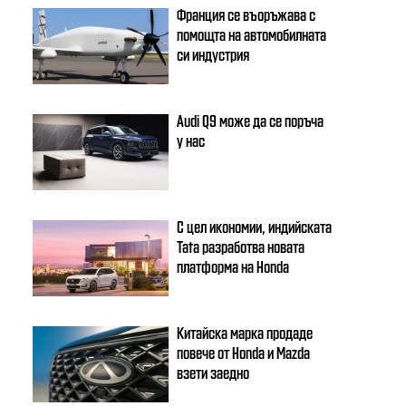
Франция се въоръжава с
помощта на автомобилната
си индустрия
Audi Q9 може да се поръча
у нас
С цел икономии, индийската
Tata разработва новата
платформа на Honda
Китайска марка продаде
повече от Honda и Mazda
взети заедно