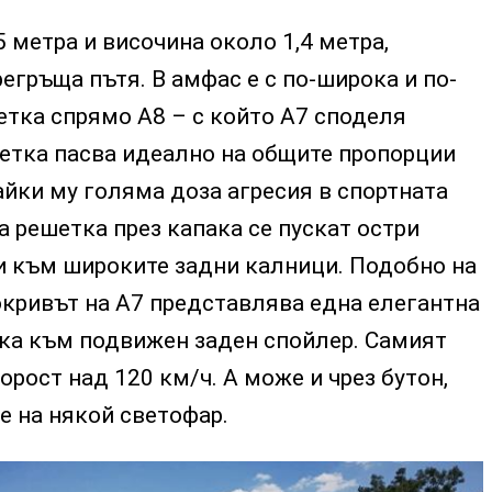
 метра и височина около 1,4 метра,
гръща пътя. В амфас е с по-широка и по-
етка спрямо А8 – с който А7 споделя
шетка пасва идеално на общите пропорции
йки му голяма доза агресия в спортната
а решетка през капака се пускат остри
 към широките задни калници. Подобно на
окривът на А7 представлява една елегантна
ска към подвижен заден спойлер. Самият
орост над 120 км/ч. А може и чрез бутон,
те на някой светофар.