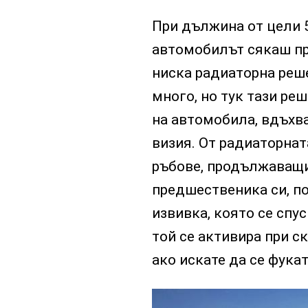
При дължина от цели 5
автомобилът сякаш пре
ниска радиаторна реш
много, но тук тази ре
на автомобила, вдъхва
визия. От радиаторнат
ръбове, продължаващи
предшественика си, п
извивка, която се спу
той се активира при ск
ако искате да се фука