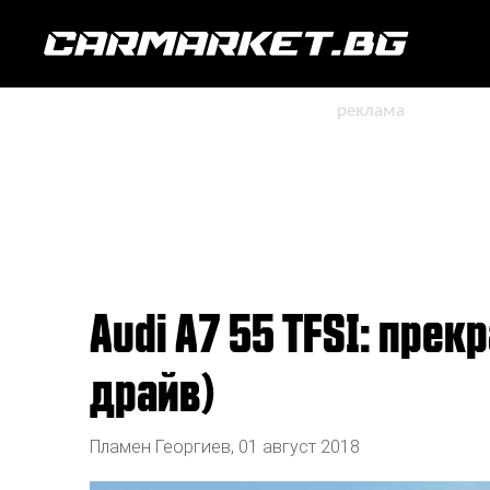
Audi A7 55 TFSI: прекрасен силует, интериор и пътно поведение (тест
драйв)
Пламен Георгиев
,
01 август 2018