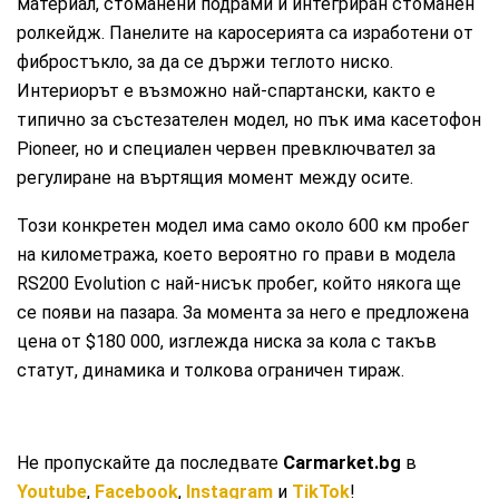
материал, стоманени подрами и интегриран стоманен
ролкейдж. Панелите на каросерията са изработени от
фибростъкло, за да се държи теглото ниско.
Интериорът е възможно най-спартански, както е
типично за състезателен модел, но пък има касетофон
Pioneer, но и специален червен превключвател за
регулиране на въртящия момент между осите.
Този конкретен модел има само около 600 км пробег
на километража, което вероятно го прави в модела
RS200 Evolution с най-нисък пробег, който някога ще
се появи на пазара. За момента за него е предложена
цена от $180 000, изглежда ниска за кола с такъв
статут, динамика и толкова ограничен тираж.
Не пропускайте да последвате
Carmarket.bg
в
Youtube
,
Facebook
,
Instagram
и
TikTok
!