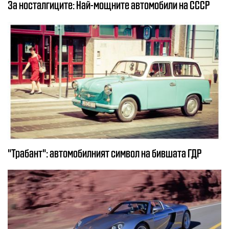
За носталгиците: Най-мощните автомобили на СССР
"Трабант": автомобилният символ на бившата ГДР