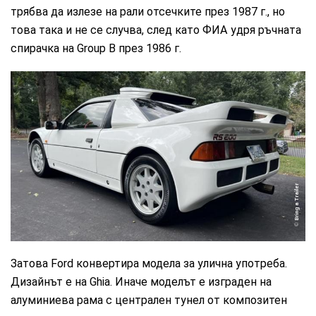
трябва да излезе на рали отсечките през 1987 г., но
това така и не се случва, след като ФИА удря ръчната
спирачка на Group B през 1986 г.
Bring a Trailer
Затова Ford конвертира модела за улична употреба.
Дизайнът е на Ghia. Иначе моделът е изграден на
алуминиева рама с централен тунел от композитен