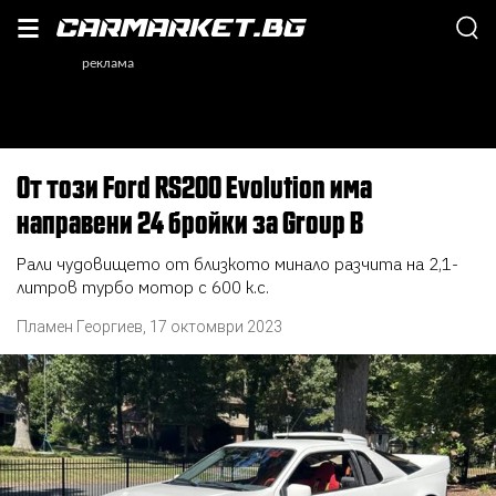
От този Ford RS200 Evolution има
направени 24 бройки за Group B
Рали чудовището от близкото минало разчита на 2,1-
литров турбо мотор с 600 к.с.
Пламен Георгиев
,
17 октомври 2023