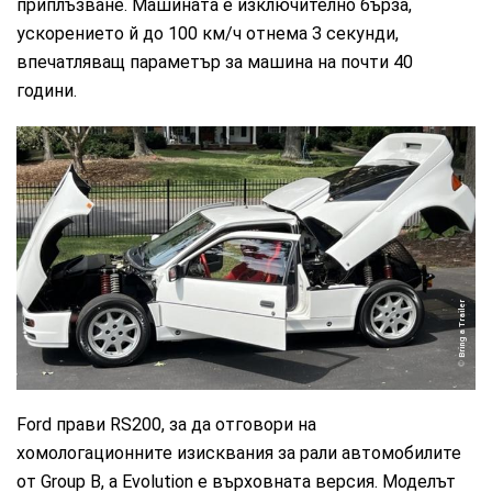
приплъзване. Машината е изключително бърза,
ускорението й до 100 км/ч отнема 3 секунди,
впечатляващ параметър за машина на почти 40
години.
Bring a Trailer
Ford прави RS200, за да отговори на
хомологационните изисквания за рали автомобилите
от Group B, а Evolution е върховната версия. Моделът