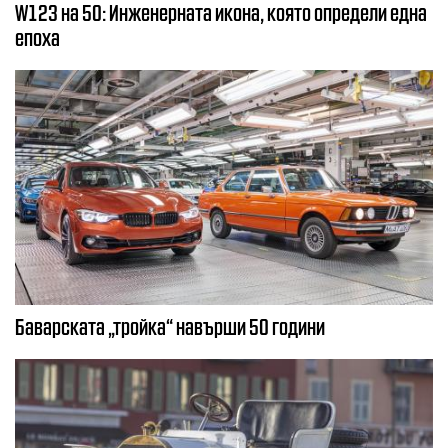
W123 на 50: Инженерната икона, която определи една
епоха
Баварската „тройка“ навърши 50 години