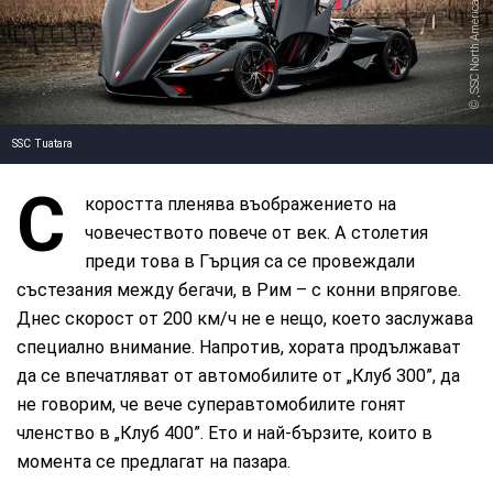
, SSC North America
SSC Tuatara
С
коростта пленява въображението на
човечеството повече от век. А столетия
преди това в Гърция са се провеждали
състезания между бегачи, в Рим – с конни впрягове.
Днес скорост от 200 км/ч не е нещо, което заслужава
специално внимание. Напротив, хората продължават
да се впечатляват от автомобилите от „Клуб 300”, да
не говорим, че вече суперавтомобилите гонят
членство в „Клуб 400”. Ето и най-бързите, които в
момента се предлагат на пазара.