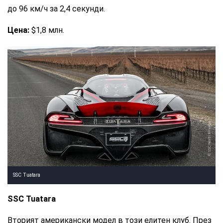
до 96 км/ч за 2,4 секунди.
Цена:
$1,8 млн.
SSC North America
SSC Tuatara
SSC Tuatara
Вторият американски модел в този елитен клуб. През