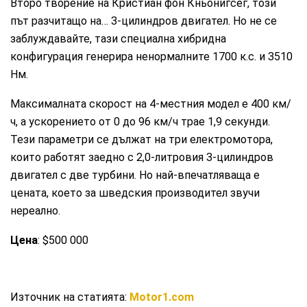
Второ творение на Кристиан фон Кньонигсег, този
път разчитащо на… 3-цилиндров двигател. Но не се
заблуждавайте, тази специална хибридна
конфигурация генерира ненормалните 1700 к.с. и 3510
Нм.
Максималната скорост на 4-местния модел е 400 км/
ч, а ускорението от 0 до 96 км/ч трае 1,9 секунди.
Тези параметри се дължат на три електромотора,
които работят заедно с 2,0-литровия 3-цилиндров
двигател с две турбини. Но най-впечатляваща е
цената, което за шведския производител звучи
нереално.
Цена
: $500 000
Източник на статията:
Motor1.com