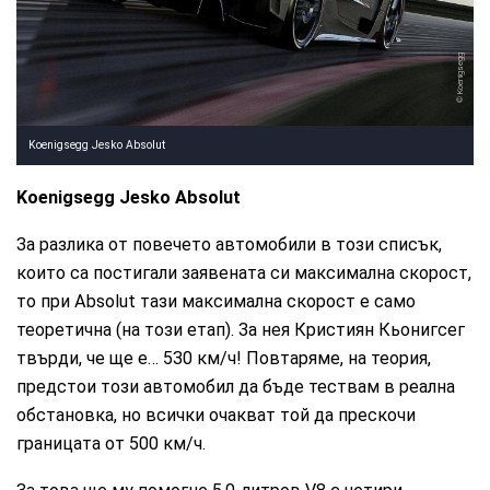
Koenigsegg
Koenigsegg Jesko Absolut
Koenigsegg Jesko Absolut
За разлика от повечето автомобили в този списък,
които са постигали заявената си максимална скорост,
то при Absolut тази максимална скорост е само
теоретична (на този етап). За нея Кристиян Кьонигсег
твърди, че ще е… 530 км/ч! Повтаряме, на теория,
предстои този автомобил да бъде тествам в реална
обстановка, но всички очакват той да прескочи
границата от 500 км/ч.