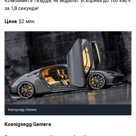
Компанията твърди, че моделът ускорява до 100 км/ч
за 1,8 секунди!
Цена
: $2 млн.
Koenigsegg
Koenigsegg Gemera
Koenigsegg Gemera