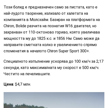
Този болид е предназначен само за пистата, като е
най-лудото творение, излизало от халетата на
компанията в Молсхайм. Базиран на платформата на
Chiron, Bolide разчита на познатия W16 двигател, но
захранван от 110-октоново гориво, която увеличава
мощността му до 1825 к.с. и 1856 Нм. Само може да
направите сметката колко е увеличението спрямо
споменатия в началото Chiron Super Sport 300+.
Специалното изпълнение ускорява до 100 км/ч за 2,17
секунди, като максималната му скорост е 500 км/ч.
Честито на печелившите.
Цена
: $4,7 млн.