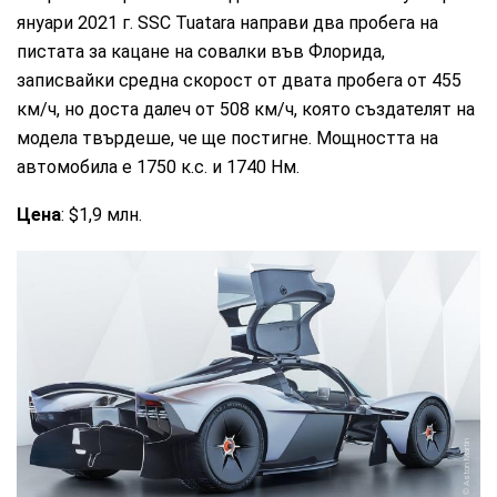
януари 2021 г. SSC Tuatara направи два пробега на
пистата за кацане на совалки във Флорида,
записвайки средна скорост от двата пробега от 455
км/ч, но доста далеч от 508 км/ч, която създателят на
модела твърдеше, че ще постигне. Мощността на
автомобила е 1750 к.с. и 1740 Нм.
Цена
: $1,9 млн.
Aston Martin