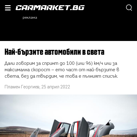
Най-бързите автомобили в света
Дали говорим за спринт до 100 (или 96) км/ч или за
максимална скорост – ето част от най-бързите в
света, без да твърдим, че това е пълният списък.
Пламен Георгиев
,
25 април 2022