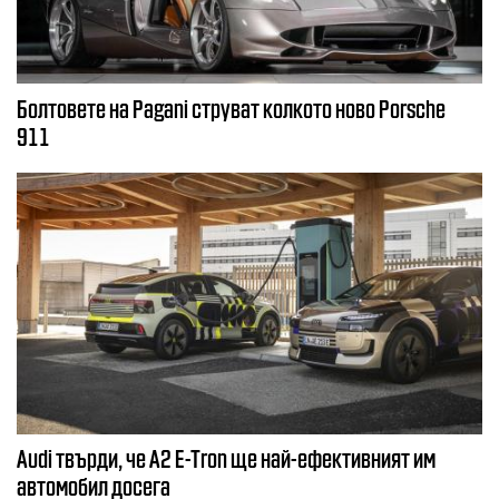
Болтовете на Pagani струват колкото ново Porsche
911
Audi твърди, че A2 E-Tron ще най-ефективният им
автомобил досега