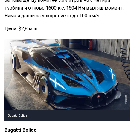
За това ще му помогне 5,0-литров V8 с четири
турбини и отново 1600 к.с. 1504 Нм въртящ момент.
Няма и данни за ускорението до 100 км/ч.
Цена
: $2,8 млн.
Bugatti
Bugatti Bolide
Bugatti Bolide