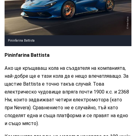
Pininfarina
Pininfarina Battista
Pininfarina Battista
Ако ще кръщаваш кола на създателя на компанията,
най-добре ще е тази кола да е нещо впечатляващо. За
щастие Battista е точно такъв случай. Това
електрическо чудовище впряга почти 1900 к.с. и 2368
Нм, които задвижват четири електромотора (като
при Nevera). Сравнението не е случайно, тъй като
споделят една и съща платформа и се правят на едно
и също място).