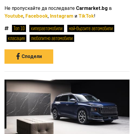
Не пропускайте да последвате
Carmarket.bg
в
Youtube
,
Facebook
,
Instagram
и
TikTok
!
Топ 10
хиперавтомобили
най-бързите автомобили
класация
любопитно автомобили
Сподели