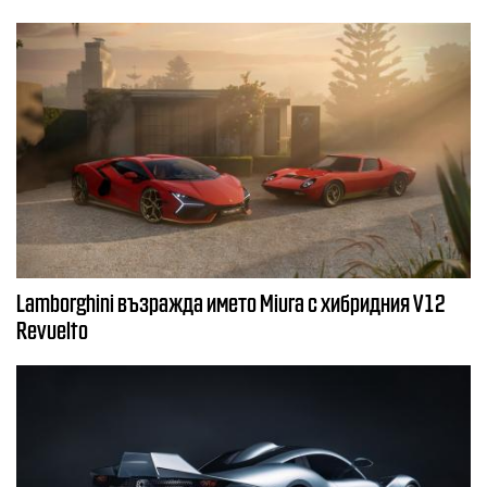
Lamborghini възражда името Miura с хибридния V12
Revuelto