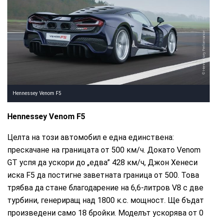
Hennessey Performance
Hennessey Venom F5
Hennessey Venom F5
Целта на този автомобил е една единствена:
прескачане на границата от 500 км/ч. Докато Venom
GT успя да ускори до „едва” 428 км/ч, Джон Хенеси
иска F5 да постигне заветната граница от 500. Това
трябва да стане благодарение на 6,6-литров V8 с две
турбини, генериращ над 1800 к.с. мощност. Ще бъдат
произведени само 18 бройки. Моделът ускорява от 0