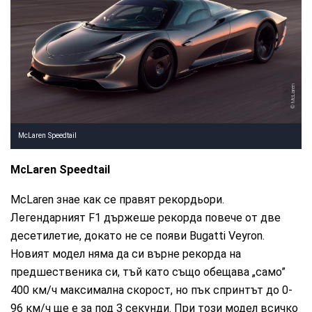
McLaren
McLaren Speedtail
McLaren Speedtail
McLaren знае как се правят рекордьори.
Легендарният F1 държеше рекорда повече от две
десетилетие, докато не се появи Bugatti Veyron.
Новият модел няма да си върне рекорда на
предшественика си, тъй като също обещава „само”
400 км/ч максимална скорост, но пък спринтът до 0-
96 км/ч ще е за под 3 секунди. При този модел всичко