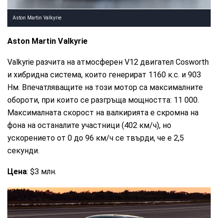
Aston Martin Valkyrie
Aston Martin Valkyrie
Valkyrie разчита на атмосферен V12 двигател Cosworth
и хибридна система, които генерират 1160 к.с. и 903
Нм. Впечатляващите на този мотор са максималните
обороти, при които се разгръща мощността: 11 000.
Максималната скорост на валкирията е скромна на
фона на останалите участници (402 км/ч), но
ускорението от 0 до 96 км/ч се твърди, че е 2,5
секунди.
Цена
: $3 млн.