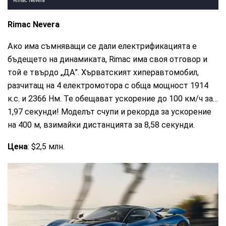
Rimac Nevera
Rimac Nevera
Ако има съмняващи се дали електрификацията е
бъдещето на динамиката, Rimac има своя отговор и
той е твърдо „ДА”. Хърватският хиперавтомобил,
разчитащ на 4 електромотора с обща мощност 1914
к.с. и 2366 Нм. Те обещават ускорение до 100 км/ч за…
1,97 секунди! Моделът счупи и рекорда за ускорение
на 400 м, взимайки дистанцията за 8,58 секунди.
Цена
: $2,5 млн.