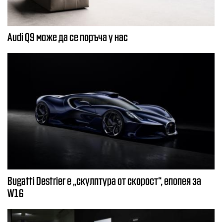
Audi Q9 може да се поръча у нас
Bugatti Destrier е „скулптура от скорост“, епопея за
W16