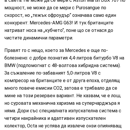
в света. Не може да се мери с Aston Martin DBX 707 по
мощност, не може да се мери с Purosangue по
скорост, но „тежък офроудър“ означава само един
конкурент: Mercedes-AMG G63! И тук британците
натриват носа на „кубчето“, поне що се отнася до
чистите динамични параметри.
Правят го с нещо, което за Mercedes е още по-
болезнено: с добре познатия 4,4-литров битурбо V8 на
BMW (подпомогнат с 48-волтова хибридна система).
За съжаление по-забавният 5,0-литров V8 с
компресор на британците е от друга епоха, отделящ
много повече емисии СО2, затова е трябвало да се
мине на този резервен вариант. Не казвам, че е лош,
но суровата механична харизма на суперчарджъра я
няма. Дори със специалната изпускателна система с
четири накрайника и адаптивен изпускателен
колектор, Octa не успява да извлече онзи опияняващ