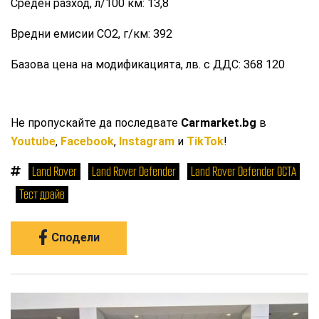
Среден разход, л/100 км: 13,8
Вредни емисии СО2, г/км: 392
Базова цена на модификацията, лв. с ДДС: 368 120
Не пропускайте да последвате
Carmarket.bg
в
Youtube
,
Facebook
,
Instagram
и
TikTok
!
Land Rover
Land Rover Defender
Land Rover Defender OCTA
Тест драйв
Сподели