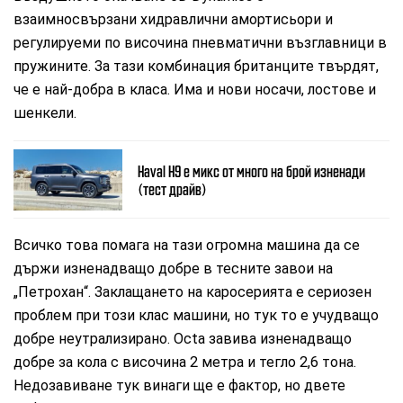
взаимносвързани хидравлични амортисьори и
регулируеми по височина пневматични възглавници в
пружините. За тази комбинация британците твърдят,
че е най-добра в класа. Има и нови носачи, лостове и
шенкели.
Haval H9 е микс от много на брой изненади
(тест драйв)
Всичко това помага на тази огромна машина да се
държи изненадващо добре в тесните завои на
„Петрохан“. Заклащането на каросерията е сериозен
проблем при този клас машини, но тук то е учудващо
добре неутрализирано. Octa завива изненадващо
добре за кола с височина 2 метра и тегло 2,6 тона.
Недозавиване тук винаги ще е фактор, но двете