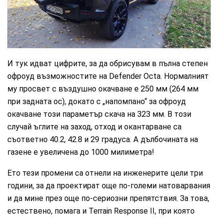
CarMarket.bg
И тук идват цифрите, за да обрисувам в пълна степен
офроуд възможностите на Defender Octa. Нормалният
му просвет с въздушно окачване е 250 мм (264 мм
при задната ос), докато с „напомпано“ за офроуд
окачване този параметър скача на 323 мм. В този
случай ъглите на заход, отход и окантарване са
съответно 40.2, 42.8 и 29 градуса. А дълбочината на
газене е увеличена до 1000 милиметра!
Ето тези промени са отнели на инженерите цели три
години, за да проектират още по-големи натоварвания
и да мине през още по-сериозни препятствия. За това,
естествено, помага и Terrain Response II, при която