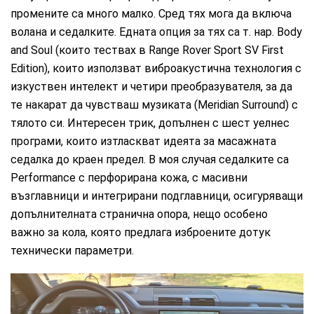
промените са много малко. Сред тях мога да включа
волана и седалките. Едната опция за тях са т. нар. Body
and Soul (които тествах в Range Rover Sport SV First
Edition), които използват виброакустична технология с
изкуствен интелект и четири преобразувателя, за да
те накарат да чувстваш музиката (Meridian Surround) с
тялото си. Интересен трик, допълнен с шест уелнес
програми, които изтласкват идеята за масажната
седалка до краен предел. В моя случая седалките са
Performance с перфорирана кожа, с масивни
възглавници и интегрирани подглавници, осигуряващи
допълнителната странична опора, нещо особено
важно за кола, която предлага изброените дотук
технически параметри.