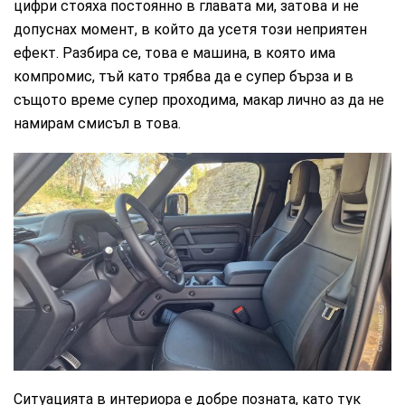
цифри стояха постоянно в главата ми, затова и не
допуснах момент, в който да усетя този неприятен
ефект. Разбира се, това е машина, в която има
компромис, тъй като трябва да е супер бърза и в
същото време супер проходима, макар лично аз да не
намирам смисъл в това.
CarMarket.bg
Ситуацията в интериора е добре позната, като тук