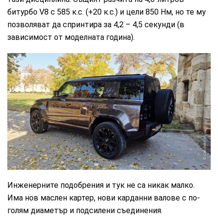
битурбо V8 с 585 к.с. (+20 к.с.) и цели 850 Нм, но те му
позволяват да спринтира за 4,2 – 4,5 секунди (в
зависимост от моделната година).
CarMarket.bg
Инженерните подобрения и тук не са никак малко.
Има нов маслен картер, нови карданни валове с по-
голям диаметър и подсилени съединения.