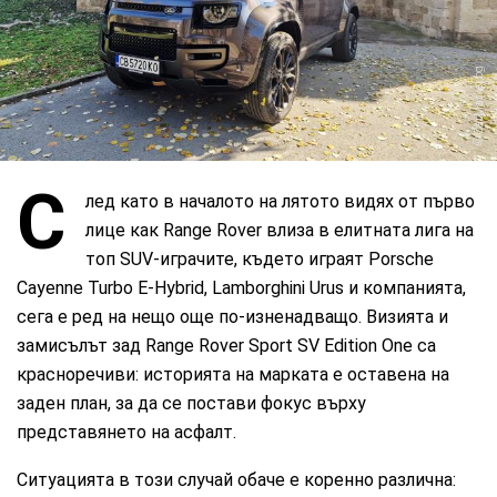
CarMarket.bg
С
лед като в началото на лятото видях от първо
лице как Range Rover влиза в елитната лига на
топ SUV-играчите, където играят Porsche
Cayenne Turbo E-Hybrid, Lamborghini Urus и компанията,
сега е ред на нещо още по-изненадващо. Визията и
замисълът зад Range Rover Sport SV Edition One са
красноречиви: историята на марката е оставена на
заден план, за да се постави фокус върху
представянето на асфалт.
Ситуацията в този случай обаче е коренно различна: