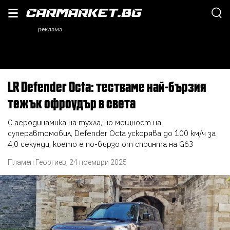
LR Defender Octa: тестваме най-бързия
тежък офроудър в света
С аеродинамика на тухла, но мощност на
суперавтомобил, Defender Octa ускорява до 100 км/ч за
4,0 секунди, което е по-бързо от спринта на G63
Пламен Георгиев
,
24 ноември 2025