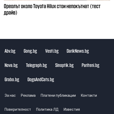
Ореолът около Toyota Hilux стои непокътнат (тест
драйв)
Abv.bg
Gong.bg
Vesti.bg
DarikNews.bg
Nova.bg
Telegraph.bg
Sinoptik.bg
Pariteni.bg
Grabo.bg
DogsAndCats.bg
За нас
Реклама
Платени публикации
Контакти
Поверителност
Политика ЛД
Известия