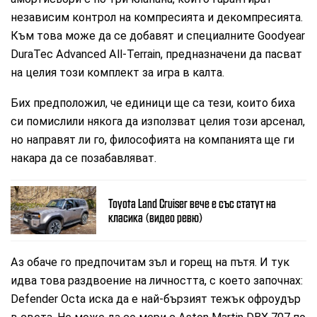
независим контрол на компресията и декомпресията.
Към това може да се добавят и специалните Goodyear
DuraTec Advanced All-Terrain, предназначени да пасват
на целия този комплект за игра в калта.
Бих предположил, че единици ще са тези, които биха
си помислили някога да използват целия този арсенал,
но направят ли го, философията на компанията ще ги
накара да се позабавляват.
Toyota Land Cruiser вече е със статут на
класика (видео ревю)
Аз обаче го предпочитам зъл и горещ на пътя. И тук
идва това раздвоение на личността, с което започнах:
Defender Octa иска да е най-бързият тежък офроудър