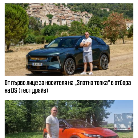
От първо лице за носителя на „Златна топка“ в отбора
на DS (тест драйв)