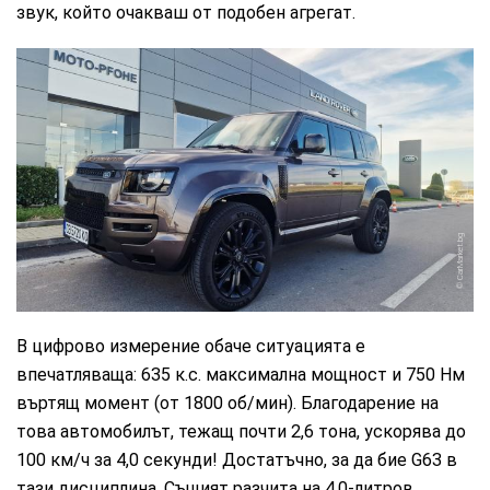
звук, който очакваш от подобен агрегат.
CarMarket.bg
В цифрово измерение обаче ситуацията е
впечатляваща: 635 к.с. максимална мощност и 750 Нм
въртящ момент (от 1800 об/мин). Благодарение на
това автомобилът, тежащ почти 2,6 тона, ускорява до
100 км/ч за 4,0 секунди! Достатъчно, за да бие G63 в
тази дисциплина. Същият разчита на 4,0-литров