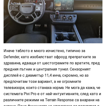
CarMarket.bg
Иначе таблото е много изчистено, типично за
Defender, като изобилстват офроуд препратките за
здравина, идващи от шестограмите по вратите, пред
предния пътник и централния тунел. Сензорният
дисплей е с диаметър 11,4 инча, скромно, но аз
предпочитам този вариант, а не огромните
телевизори, които станаха норма. Не мога да кажа, че
системата Pivi Pro е от най-интуитивните, след като и
различните режими на Terrain Response са вкарани на