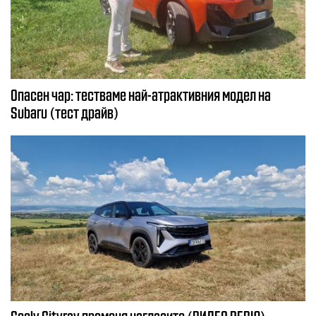
Опасен чар: тестваме най-атрактивния модел на
Subaru (тест драйв)
Geely Cityray променя нагласите (ВИДЕО РЕВЮ)