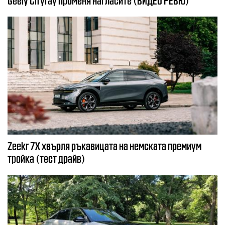
Zeekr 7X хвърля ръкавицата на немската премиум
тройка (тест драйв)