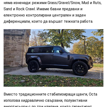
няма изненади: режими Grass/Gravel/Snow, Mud и Ruts,
Sand и Rock Crawl. Имаме бавни предавки и
електронно контролирани централен и заден
диференциали, които да вършат тежката работа.
CarMarket.bg
Вместо традиционните стабилизиращи щанги, Octa
използва хидравлично свързани, полуактивни
амортисьори с по три клапана, които гарантират