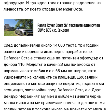
офроудъри. И тук идва това странно раздвоение на
личността, от което страда Defender Octa.
Range Rover Sport SV: тестваме един супер
SUV с 635 к.с. (видео)
След допълнителни около 14 000 теста, три години
развитие и сериозни инженерно преработване,
Dafender Octa е станал още по-потентен офроудър от
донора 110. Моделът е качен 28 мм по-високо от
нормалния автомобил и е с 68 мм по-широк, като
уширенията на калниците са плашещи. Добавяйки
опционалното матово защитно покритие, първата ми
асоциация, заставайки пред Defender Octa, е с Дарт
Вейдър. Червеният му меч и емблематичната черна
маска винаги са ме привличали повече в детските ми
години, затова и толкова много ме впечатли от мига, в