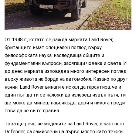
CarMarket.bg
От 1948 г., когато се ражда марката Land Rover,
британците имат специален поглед върху
философската наука, изследваща общите и
фундаментални въпроси, засягащи човека и света. И
до днес марката изповядва много интересен поглед
върху живота на борда на автомобил. Казано по друг
начин, Land Rover винаги е искал да гарантира, че и
един път да ти се наложи да излезеш извън пътя, ти
ще може да минеш навсякъде, дори и никога преди
това да не си го правил.
Това ще рече, че моделите на Land Rover, в частност
Defender, са замислени на първо място като тежки