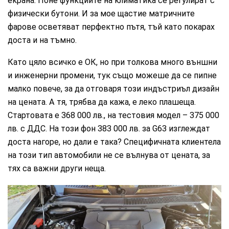
екрана. Поне функциите на климатика се регулират с
физически бутони. И за мое щастие матричните
фарове осветяват перфектно пътя, тъй като покарах
доста и на тъмно.
Като цяло всичко е ОК, но при толкова много външни
и инженерни промени, тук също можеше да се пипне
малко повече, за да отговаря този индъстриъл дизайн
на цената. А тя, трябва да кажа, е леко плашеща.
Стартовата е 368 000 лв., на тестовия модел – 375 000
лв. с ДДС. На този фон 383 000 лв. за G63 изглеждат
доста нагоре, но дали е така? Специфичната клиентела
на този тип автомобили не се вълнува от цената, за
тях са важни други неща.