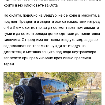
който взех ключовете за Octa.
Но силата, подобно на Вейдър, не се крие в маската, а
под нея. Предната и задната оси са изместени напред
с 4 и 3 мм съответно, за да се монтират по-големите
гуми и да се контролира донякъде тази допълнителна
височина. Отпред има по-голям въздуховод, за да се
задоволяват по-големите нужди от въздух на
двигателя, а метална защита под пода неутрализира
заплахите при преминаване през силно пресечен
терен.