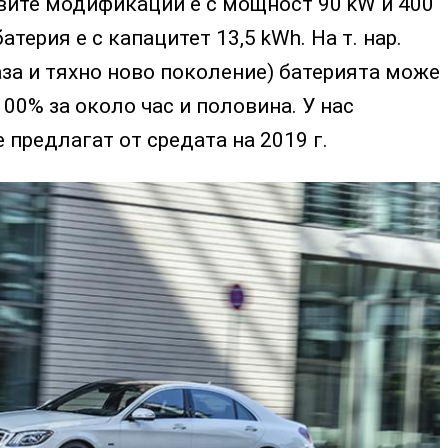
вите модификации е с мощност 90 kW и 400
терия е с капацитет 13,5 kWh. На т. нар.
аза и тяхно ново поколение) батерията може
100% за около час и половина. У нас
 предлагат от средата на 2019 г.