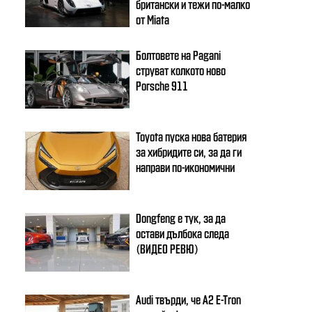
британски и тежи по-малко
от Miata
Болтовете на Pagani
струват колкото ново
Porsche 911
Toyota пуска нова батерия
за хибридите си, за да ги
направи по-икономични
Dongfeng e тук, за да
остави дълбока следа
(ВИДЕО РЕВЮ)
Audi твърди, че A2 E-Tron