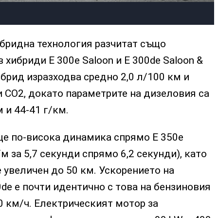
ибридна технология разчитат също
 хибриди E 300e Saloon и E 300de Saloon &
ибрид изразходва средно 2,0 л/100 км и
 СО2, докато параметрите на дизеловия са
 и 44-41 г/км.
ще по-висока динамика спрямо E 350e
/м за 5,7 секунди спрямо 6,2 секунди), като
е увеличен до 50 км. Ускорението на
de е почти идентично с това на бензиновия
00 км/ч. Електрическият мотор за