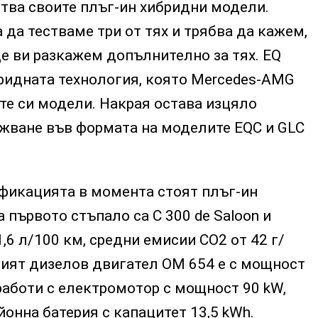
тва своите плъг-ин хибридни модели.
а тестваме три от тях и трябва да кажем,
е ви разкажем допълнително за тях. EQ
бридната технология, която Mercedes‑AMG
те си модели. Накрая остава изцяло
жване във формата на моделите EQC и GLC
ификацията в момента стоят плъг-ин
 първото стъпало са C 300 de Saloon и
1,6 л/100 км, средни емисии СО2 от 42 г/
ият дизелов двигател OM 654 е с мощност
 работи с електромотор с мощност 90 kW,
йонна батерия с капацитет 13,5 kWh.