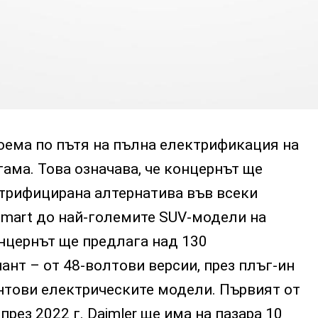
поема по пътя на пълна електрификация на
ама. Това означава, че концернът ще
трифицирана алтернатива във всеки
smart до най-големите SUV-модели на
онцернът ще предлага над 130
нт – от 48-волтови версии, през плъг-ин
нтови електрическите модели. Първият от
 през 2022 г. Daimler ще има на пазара 10