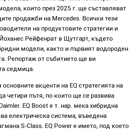
одела, които през 2025 г. ще съставляват
ите продажби на Mercedes. Всички тези
оводителя на продуктовите стратегии и
 Йоханес Рейфенрат в Щутгарт, където
бридни модели, както и първият водороден
а. Репортаж от събитието ще ви
а седмица.
 основните акценти на EQ стратегията на
а четири пътя, по които ще се развива
imler. EQ Boost е т. нар. мека хибридна
ова електрическа система, въведена
гмана S-Class. EQ Power е името, под което