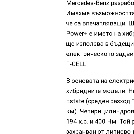
Mercedes-Benz разрабо
Имахме възможността д
че са впечатляващи. Щ
Power+ е името на хи
ще използва в бъдещи
електрическото задви
F-CELL.
В основата на електр
хибридните модели. На
Estate (среден разход 
км). Четирицилиндров
194 к.с. и 400 Нм. Той
захранван от литиево-