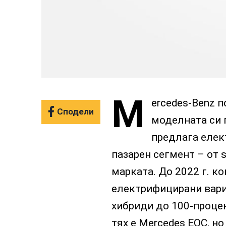
M
ercedes-Benz 
Сподели
моделната си г
предлага елек
пазарен сегмент – от 
марката. До 2022 г. к
електрифицирани вариа
хибриди до 100-проце
тях е Mercedes EQC, но