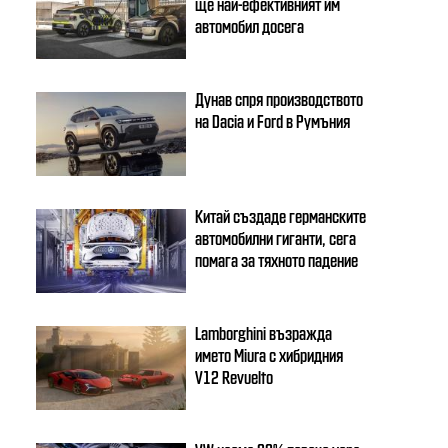
ще най-ефективният им
автомобил досега
Дунав спря производството
на Dacia и Ford в Румъния
Китай създаде германските
автомобилни гиганти, сега
помага за тяхното падение
Lamborghini възражда
името Miura с хибридния
V12 Revuelto