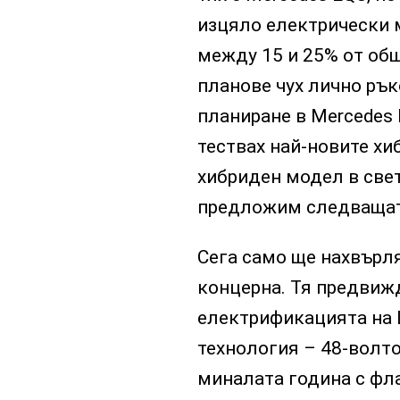
изцяло електрически м
между 15 и 25% от общ
планове чух лично рък
планиране в Mercedes
тествах най-новите хи
хибриден модел в свет
предложим следващат
Сега само ще нахвърля
концерна. Тя предвижд
електрификацията на Da
технология – 48-волт
миналата година с фла