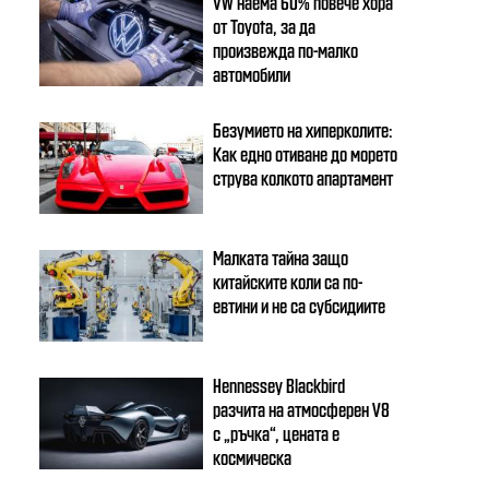
VW наема 60% повече хора
от Toyota, за да
произвежда по-малко
автомобили
Безумието на хиперколите:
Как едно отиване до морето
струва колкото апартамент
Малката тайна защо
китайските коли са по-
евтини и не са субсидиите
Hennessey Blackbird
разчита на атмосферен V8
с „ръчка“, цената е
космическа