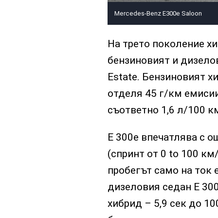
Mercedes-Benz E300e Saloon
На трето поколение х
бензиновият и дизелов
Estate. Бензиновият х
отделя 45 г/км емисии
съответно 1,6 л/100 км
E 300е впечатлява с о
(спринт от 0 to 100 км
пробегът само на ток 
дизеловия седан E 300
хибрид – 5,9 сек до 1