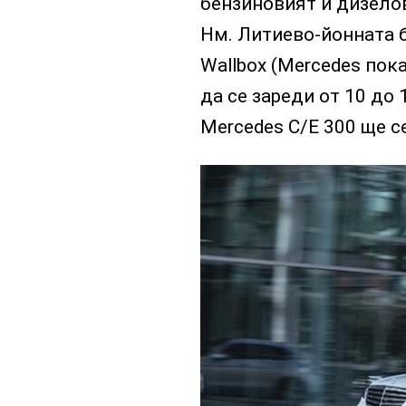
бензиновият и дизело
Нм. Литиево-йонната ба
Wallbox (Mercedes пок
да се зареди от 10 до 
Mercedes C/Е 300 ще се