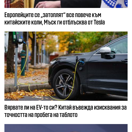
Европейците се „затоплят“ все повече към
китайските коли, Мъск ги отблъсква от Tesla
Вярвате ли на EV-то си? Китай въвежда изисквания за
точността на пробега на таблото