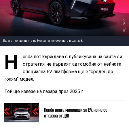
, Honda
Една от концепциите на Honda на изложението в Шанхай.
H
onda потвърждава с публикувана на сайта си
стратегия, че първият автомобил от нейната
специална EV платформа ще е "среден до
голям" модел.
Той ще излезе на пазара през 2025 г.
Honda влага милиарди за EV, но не се
отказва от ДВГ