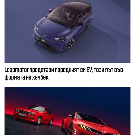
Leapmotor представи поредният си EV, този път във
формата на хечбек