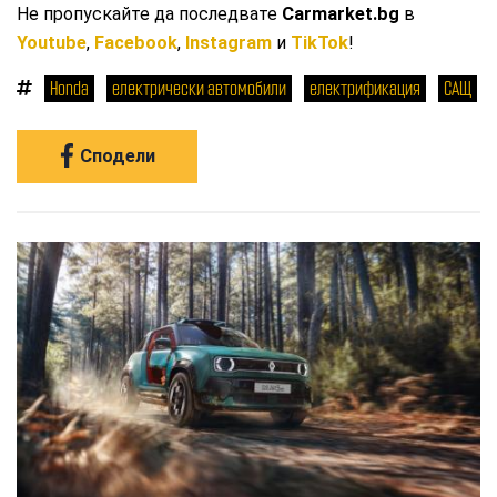
Не пропускайте да последвате
Carmarket.bg
в
Youtube
,
Facebook
,
Instagram
и
TikTok
!
Honda
електрически автомобили
електрификация
САЩ
Сподели