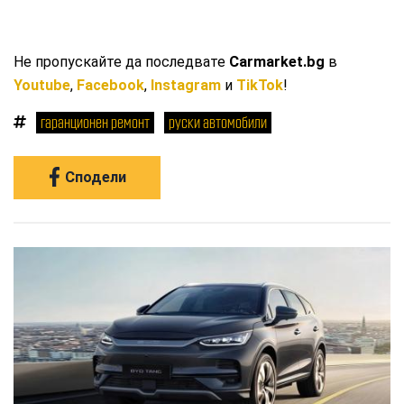
Не пропускайте да последвате
Carmarket.bg
в
Youtube
,
Facebook
,
Instagram
и
TikTok
!
гаранционен ремонт
руски автомобили
Сподели