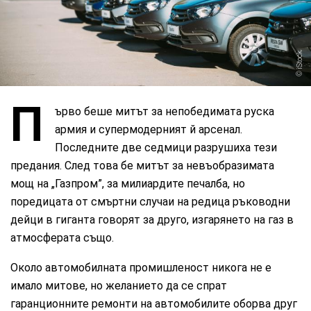
iStock
П
ърво беше митът за непобедимата руска
армия и супермодерният й арсенал.
Последните две седмици разрушиха тези
предания. След това бе митът за невъобразимата
мощ на „Газпром”, за милиардите печалба, но
поредицата от смъртни случаи на редица ръководни
дейци в гиганта говорят за друго, изгарянето на газ в
атмосферата също.
Около автомобилната промишленост никога не е
имало митове, но желанието да се спрат
гаранционните ремонти на автомобилите оборва друг