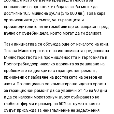
200 лв.), а като се вземе предвид и глобата за
неспазване на сроковете общата глоба може да
достигне 10,5 милиона рубли (346 000 лв.). Това кара
организацията да смята, че търговците и
производителите на автомобили ще се изправят пред
вълна от съдебни дела, които могат да ги фалират.
Тази инициатива се обсъжда още от началото на юни.
Тогава Министерството на икономиката предложи на
Министерството на промишлеността и търговията и
Роспотребнадзор няколко варианта за решаване на
проблемите на дилърите с гаранционен ремонт,
причинени от забавяне на доставката на резервни
части. По-специално се коментираше идеята срокът
за гаранционен ремонт да се увеличи от 45 на 90 дни
и да се наложи мораториум върху събирането на
глоби от фирми в размер на 50% от сумата, която
съдът присъжда за неизпълнение на задължения.