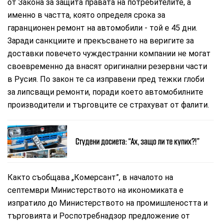
от Закона за защита правата на потребителите, а
именно в частта, която определя срока за
гаранционен ремонт на автомобили - той е 45 дни.
Заради санкциите и прекъсването на веригите за
доставки повечето чуждестранни компании не могат
своевременно да внасят оригинални резервни части
в Русия. По закон те са изправени пред тежки глоби
за липсващи ремонти, поради което автомобилните
производители и търговците се страхуват от фалити.
Студени досиета: “Ах, защо ли те купих?!”
Както съобщава „Комерсант”, в началото на
септември Министерството на икономиката е
изпратило до Министерството на промишлеността и
търговията и Роспотребнадзор предложение от