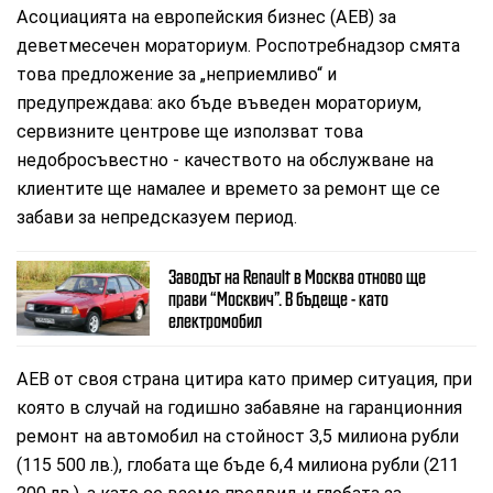
Асоциацията на европейския бизнес (AEB) за
деветмесечен мораториум. Роспотребнадзор смята
това предложение за „неприемливо“ и
предупреждава: ако бъде въведен мораториум,
сервизните центрове ще използват това
недобросъвестно - качеството на обслужване на
клиентите ще намалее и времето за ремонт ще се
забави за непредсказуем период.
Заводът на Renault в Москва отново ще
прави “Москвич”. В бъдеще - като
електромобил
AEB от своя страна цитира като пример ситуация, при
която в случай на годишно забавяне на гаранционния
ремонт на автомобил на стойност 3,5 милиона рубли
(115 500 лв.), глобата ще бъде 6,4 милиона рубли (211