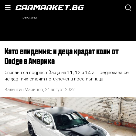
Като епидемия: и деца крадат коли от
Dodge в Америка
Спипани са подрастващи на 11, 12 и 14 г. Предполага се,
че зад тях стоят по-изпечени престъпници
Валентин Маринов
,
24 август 2022