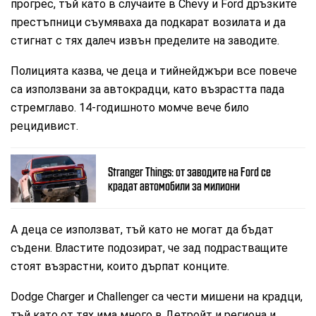
прогрес, тъй като в случаите в Chevy и Ford дръзките
престъпници съумяваха да подкарат возилата и да
стигнат с тях далеч извън пределите на заводите.
Полицията казва, че деца и тийнейджъри все повече
са използвани за автокрадци, като възрастта пада
стремглаво. 14-годишното момче вече било
рецидивист.
Stranger Things: от заводите на Ford се
крадат автомобили за милиони
А деца се използват, тъй като не могат да бъдат
съдени. Властите подозират, че зад подрастващите
стоят възрастни, които дърпат конците.
Dodge Charger и Challenger са чести мишени на крадци,
тъй като от тях има много в Детройт и региона и