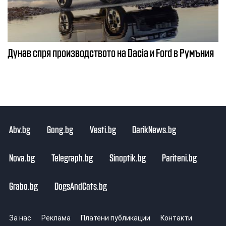
Дунав спря производството на Dacia и Ford в Румъния
Abv.bg
Gong.bg
Vesti.bg
DarikNews.bg
Nova.bg
Telegraph.bg
Sinoptik.bg
Pariteni.bg
Grabo.bg
DogsAndCats.bg
За нас
Реклама
Платени публикации
Контакти