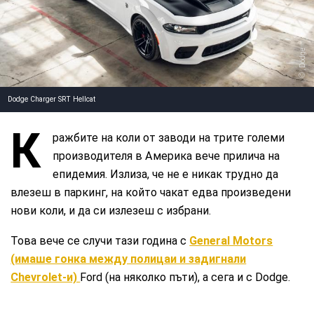
, Dodge
Dodge Charger SRT Hellcat
К
ражбите на коли от заводи на трите големи
производителя в Америка вече прилича на
епидемия. Излиза, че не е никак трудно да
влезеш в паркинг, на който чакат едва произведени
нови коли, и да си излезеш с избрани.
Това вече се случи тази година с
General Motors
(имаше гонка между полицаи и задигнали
Chevrolet-и)
Ford (на няколко пъти), а сега и с Dodge.