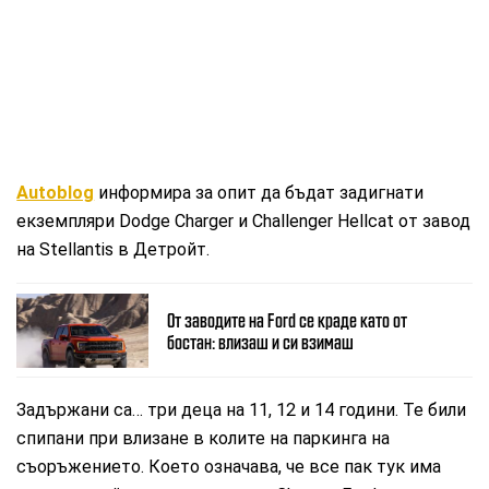
Autoblog
информира за опит да бъдат задигнати
екземпляри Dodge Charger и Challenger Hellcat от завод
на Stellantis в Детройт.
От заводите на Ford се краде като от
бостан: влизаш и си взимаш
Задържани са… три деца на 11, 12 и 14 години. Те били
спипани при влизане в колите на паркинга на
съоръжението. Което означава, че все пак тук има