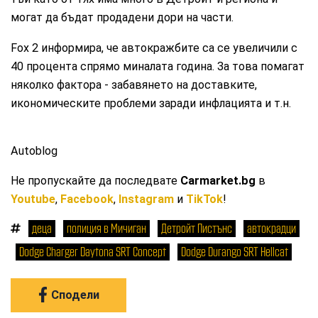
могат да бъдат продадени дори на части.
Fox 2 информира, че автокражбите са се увеличили с
40 процента спрямо миналата година. За това помагат
няколко фактора - забавянето на доставките,
икономическите проблеми заради инфлацията и т.н.
Autoblog
Не пропускайте да последвате
Carmarket.bg
в
Youtube
,
Facebook
,
Instagram
и
TikTok
!
деца
полиция в Мичиган
Детройт Пистънс
автокрадци
Dodge Charger Daytona SRT Concept
Dodge Durango SRT Hellcat
Сподели