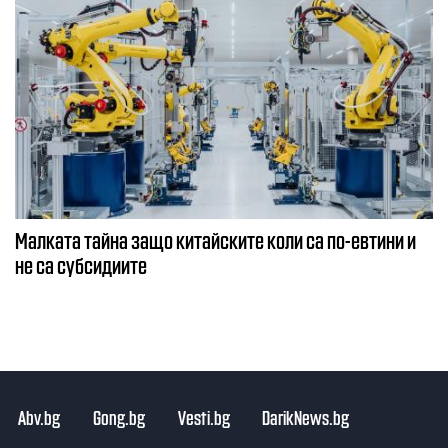
Малката тайна защо китайските коли са по-евтини и
не са субсидиите
Abv.bg
Gong.bg
Vesti.bg
DarikNews.bg