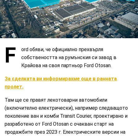
Ford
F
ord обяви, че официално прехвърля
собствеността на румънския си завод в
Крайова на своя партньор Ford Otosan.
За сделката ви информирахме още в ранната
пролет.
Там ще се правят лекотоварни автомобили
(включително електрически), например следващото
поколение ван и комби Transit Courier, проектирано и
разработено от Ford Otosan с очакван старт на
продажбите през 2023 г. Електрическите версии на