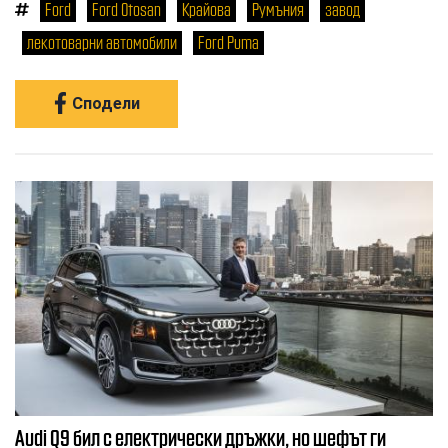
Ford
Ford Otosan
Крайова
Румъния
завод
лекотоварни автомобили
Ford Puma
Сподели
Audi Q9 бил с електрически дръжки, но шефът ги