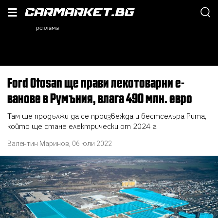
Ford Otosan ще прави лекотоварни е-
ванове в Румъния, влага 490 млн. евро
Там ще продължи да се произвежда и бестселъра Puma,
който ще стане електрически от 2024 г.
Валентин Маринов
,
06 юли 2022