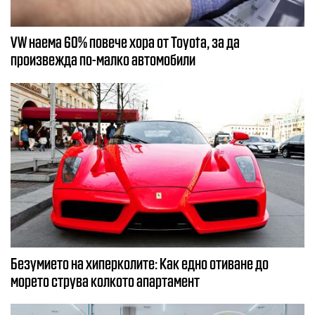
VW наема 60% повече хора от Toyota, за да
произвежда по-малко автомобили
Безумието на хиперколите: Как едно отиване до
морето струва колкото апартамент