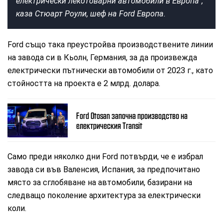
електрически лекотоварни автомобили в Европа“,
каза Стюарт Роули, шеф на Ford Европа.
Ford също така преустройва производствените линии
на завода си в Кьолн, Германия, за да произвежда
електрически пътнически автомобили от 2023 г., като
стойността на проекта е 2 млрд. долара.
Ford Otosan започна производство на
електрическия Transit
Само преди няколко дни Ford потвърди, че е избрал
завода си във Валенсия, Испания, за предпочитано
място за сглобяване на автомобили, базирани на
следващо поколение архитектура за електрически
коли.