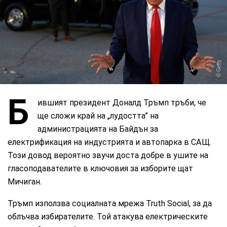
Getty
Б
ившият президент Доналд Тръмп тръби, че
ще сложи край на „лудостта” на
администрацията на Байдън за
електрификация на индустрията и автопарка в САЩ.
Този довод вероятно звучи доста добре в ушите на
гласоподавателите в ключовия за изборите щат
Мичиган.
Тръмп използва социалната мрежа Truth Social, за да
облъчва избирателите. Той атакува електрическите