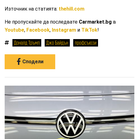
Източник на статията:
thehill.com
Не пропускайте да последвате
Carmarket.bg
в
Youtube
,
Facebook
,
Instagram
и
TikTok
!
Доналд Тръмп
Джо Байдън
профсъюзи
Сподели