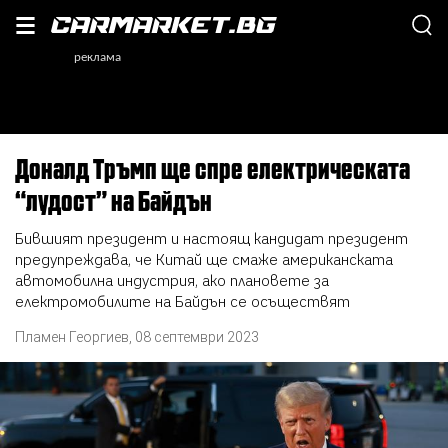
Доналд Тръмп ще спре електрическата
“лудост” на Байдън
Бившият президент и настоящ кандидат президент
предупреждава, че Китай ще смаже американската
автомобилна индустрия, ако плановете за
електромобилите на Байдън се осъществят
Пламен Георгиев
,
08 септември 2023