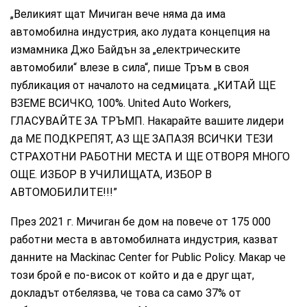
„Великият щат Мичиган вече няма да има
автомобилна индустрия, ако лудата концепция на
измамника Джо Байдън за „електрическите
автомобили“ влезе в сила“, пише Тръм в своя
публикация от началото на седмицата. „КИТАЙ ЩЕ
ВЗЕМЕ ВСИЧКО, 100%. United Auto Workers,
ГЛАСУВАЙТЕ ЗА ТРЪМП. Накарайте вашите лидери
да МЕ ПОДКРЕПЯТ, АЗ ЩЕ ЗАПАЗЯ ВСИЧКИ ТЕЗИ
СТРАХОТНИ РАБОТНИ МЕСТА И ЩЕ ОТВОРЯ МНОГО
ОЩЕ. ИЗБОР В УЧИЛИЩАТА, ИЗБОР В
АВТОМОБИЛИТЕ!!!”
През 2021 г. Мичиган бе дом на повече от 175 000
работни места в автомобилната индустрия, казват
данните на Mackinac Center for Public Policy. Макар че
този брой е по-висок от който и да е друг щат,
докладът отбелязва, че това са само 37% от