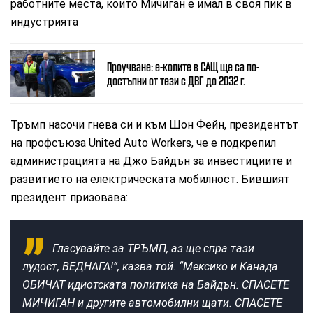
работните места, които Мичиган е имал в своя пик в
индустрията
Проучване: е-колите в САЩ ще са по-
достъпни от тези с ДВГ до 2032 г.
Тръмп насочи гнева си и към Шон Фейн, президентът
на профсъюза United Auto Workers, че е подкрепил
администрацията на Джо Байдън за инвестициите и
развитието на електрическата мобилност. Бившият
президент призовава:
Гласувайте за ТРЪМП, аз ще спра тази
лудост, ВЕДНАГА!”, казва той. “Мексико и Канада
ОБИЧАТ идиотската политика на Байдън. СПАСЕТЕ
МИЧИГАН и другите автомобилни щати. СПАСЕТЕ