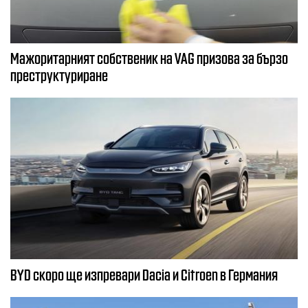
Мажоритарният собственик на VAG призова за бързо
преструктуриране
BYD скоро ще изпревари Dacia и Citroеn в Германия