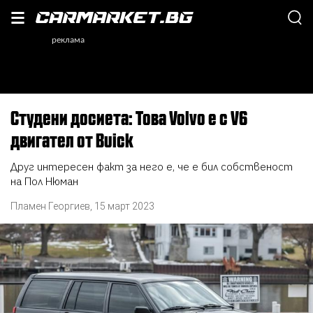
Студени досиета: Това Volvo е с V6
двигател от Buick
Друг интересен факт за него е, че е бил собственост
на Пол Нюман
Пламен Георгиев
,
15 март 2023