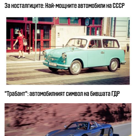
За носталгиците: Най-мощните автомобили на СССР
"Трабант": автомобилният символ на бившата ГДР