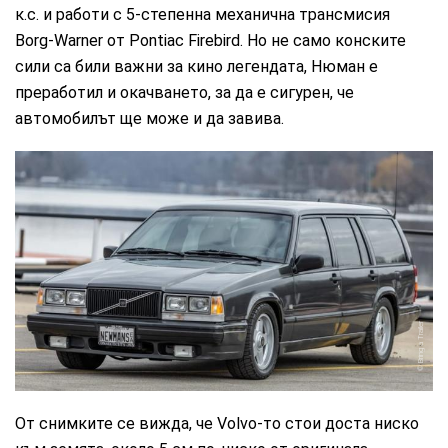
к.с. и работи с 5-степенна механична трансмисия
Borg-Warner от Pontiac Firebird. Но не само конските
сили са били важни за кино легендата, Нюман е
преработил и окачването, за да е сигурен, че
автомобилът ще може и да завива.
Bring a Trailer
От снимките се вижда, че Volvo-то стои доста ниско