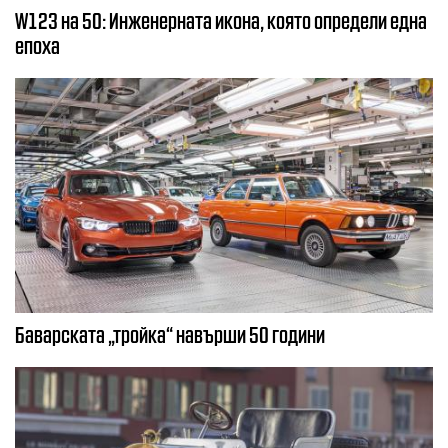
W123 на 50: Инженерната икона, която определи една
епоха
Баварската „тройка“ навърши 50 години