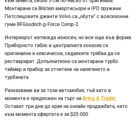
към земята, около 5 см по-ниско от оригинала.
Монтирани са Bilstein амортисьори и IPD пружини.
Петспицовите джанти Volvo са „обути” с всесезонни
гуми BFGoodrich g-Force Comp-2.
Интериорът изглежда износен, но все още във форма.
Приборното табло и централната конзола са
оригинални и класически, седалките трябва да се
реставрират. Допълнително са монтирани турбо
таймер и прибор за отчитане на налягането в
турбината.
Разказваме ви за този автомобил, тъй като в
момента е предложен на търг на
Bring A Trailer
.
Остават три дни до края на онлайн продажбата, като
към момента офертата е за $25 000.