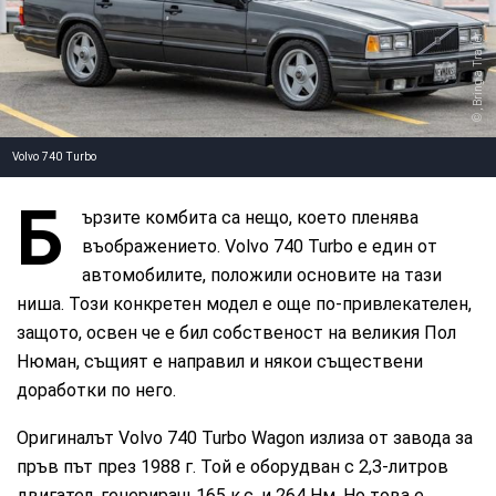
, Bring a Trailer
Volvo 740 Turbo
Б
ързите комбита са нещо, което пленява
въображението. Volvo 740 Turbo е един от
автомобилите, положили основите на тази
ниша. Този конкретен модел е още по-привлекателен,
защото, освен че е бил собственост на великия Пол
Нюман, същият е направил и някои съществени
доработки по него.
Оригиналът Volvo 740 Turbo Wagon излиза от завода за
пръв път през 1988 г. Той е оборудван с 2,3-литров
двигател, генериращ 165 к.с. и 264 Нм. Но това е