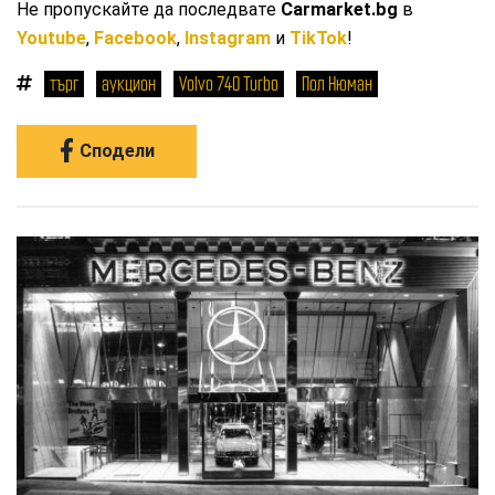
Не пропускайте да последвате
Carmarket.bg
в
Youtube
,
Facebook
,
Instagram
и
TikTok
!
търг
аукцион
Volvo 740 Turbo
Пол Нюман
Сподели