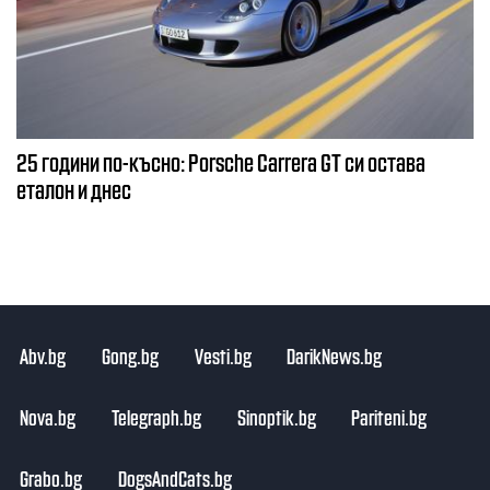
25 години по-късно: Porsche Carrera GT си остава
еталон и днес
Abv.bg
Gong.bg
Vesti.bg
DarikNews.bg
Nova.bg
Telegraph.bg
Sinoptik.bg
Pariteni.bg
Grabo.bg
DogsAndCats.bg