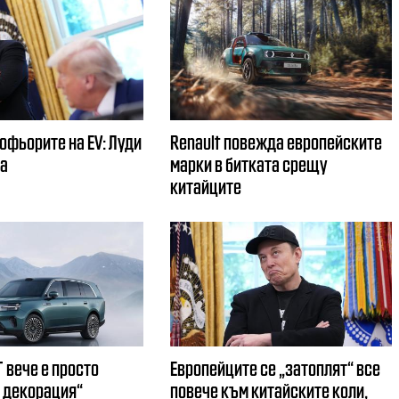
офьорите на EV: Луди
Renault повежда европейските
ра
марки в битката срещу
китайците
 вече е просто
Европейците се „затоплят“ все
 декорация“
повече към китайските коли,