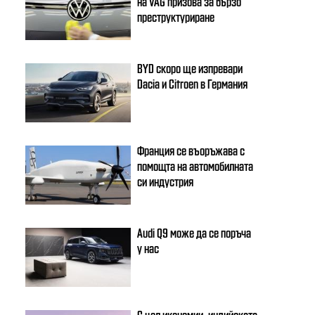
на VAG призова за бързо
преструктуриране
BYD скоро ще изпревари
Dacia и Citroеn в Германия
Франция се въоръжава с
помощта на автомобилната
си индустрия
Audi Q9 може да се поръча
у нас
С цел икономии, индийската