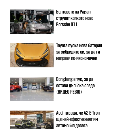
Болтовете на Pagani
струват колкото ново
Porsche 911
Toyota пуска нова батерия
за хибридите си, за да ги
направи по-икономични
Dongfeng e тук, за да
остави дълбока следа
(ВИДЕО РЕВЮ)
Audi твърди, че A2 E-Tron
ще най-ефективният им
автомобил досега