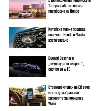
Tata разработва новата
платформа на Honda
Китайска марка продаде
повече от Honda и Mazda
взети заедно
Bugatti Destrier е
„скулптура от скорост“,
епопея за W16
Страните-членки на ЕС вече
могат да забраняват
сигналите за полиция в
Waze