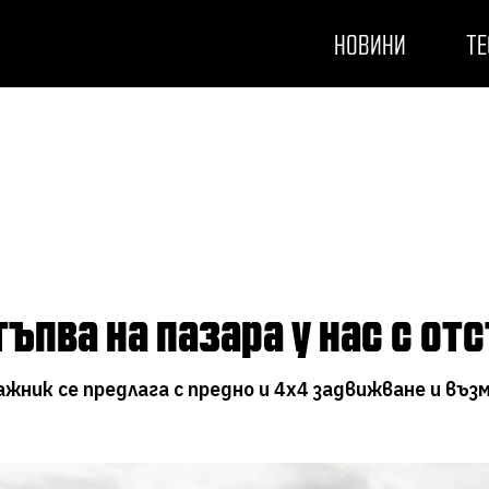
НОВИНИ
ТЕ
стъпва на пазара у нас с о
жник се предлага с предно и 4х4 задвижване и въз