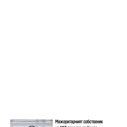
Мажоритарният собственик