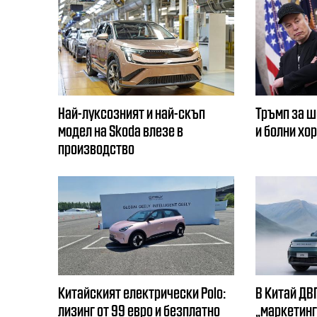
Най-луксозният и най-скъп
Тръмп за ш
модел на Skoda влезе в
и болни хо
производство
Китайският електрически Polo:
В Китай ДВГ
лизинг от 99 евро и безплатно
„маркетинг