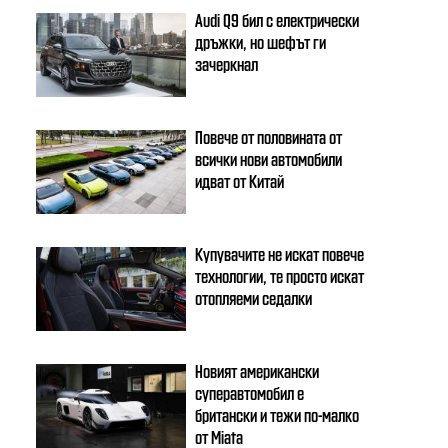
Audi Q9 бил с електрически
дръжки, но шефът ги
зачеркнал
Повече от половината от
всички нови автомобили
идват от Китай
Купувачите не искат повече
технологии, те просто искат
отопляеми седалки
Новият американски
суперавтомобил е
британски и тежи по-малко
от Miata