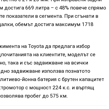
м достига 669 литра – с 48% повече спрямо
те показатели в сегмента. При сгънати в
далки, обемът достига максимум 1718
жимента на Toyota да предлага избор
дпочитанията на клиентите, моделът се
но, така и със задвижване на всички
редно задвижване използва познатото
литиево-йонна батерия с брутен капацитет
ктромотор с мощност 224 к.с. и въртящ
озволява пробег до 575 км.