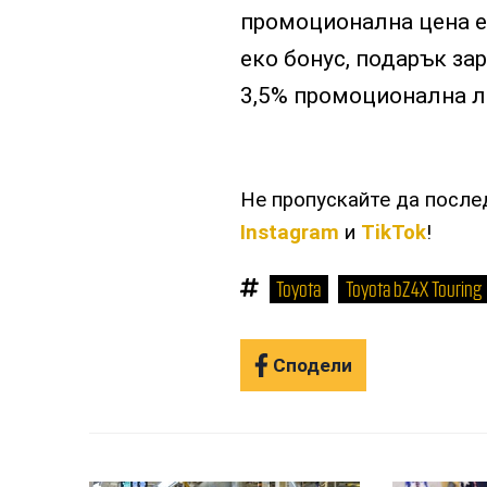
промоционална цена е 
еко бонус, подарък за
3,5% промоционална л
Не пропускайте да посл
Instagram
и
TikTok
!
Toyota
Toyota bZ4X Touring
Сподели