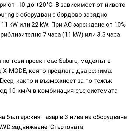
и от -10 до +20°C. В зависимост от нивото
ouring е оборудван с бордово зарядно
11 kW или 22 kW. При AC зареждане от 10%
риблизително 7 часа (11 kW) или 3.5 часа
по този проект със Subaru, моделът е
а X-MODE, която предлага два режима:
Deep, както и възможност за по-тежък
под 10 км/ч в комбинация със системата
а българския пазар в 3 нива на оборудване
AWD задвижване. Стартовата