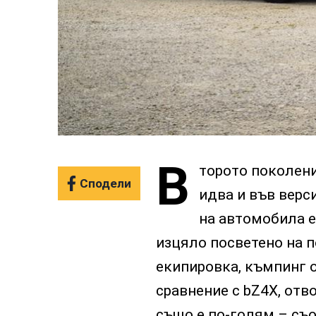
В
торото поколени
Сподели
идва и във верс
на автомобила е
изцяло посветено на п
екипировка, къмпинг о
сравнение с bZ4X, отв
също е по-голям – съо