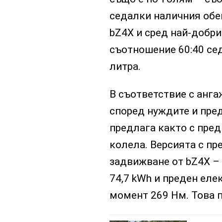
седалки наличния обе
bZ4X и сред най-добри
съотношение 60:40 се
литра.
В съответствие с анга
според нуждите и пре
предлага както с пред
колела. Версията с п
задвижване от bZ4X – 
74,7 kWh и преден еле
момент 269 Нм. Това п