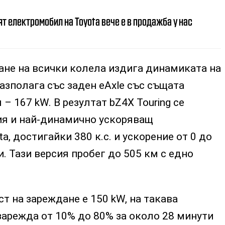
т електромобил на Toyota вече е в продажба у нас
ане на всички колела издига динамиката на
разполага със заден eAxle със същата
– 167 kW. В резултат bZ4X Touring се
я и най-динамично ускоряващ
, достигайки 380 к.с. и ускорение от 0 до
и. Тази версия пробег до 505 км с едно
 на зареждане е 150 kW, на такава
зарежда от 10% до 80% за около 28 минути