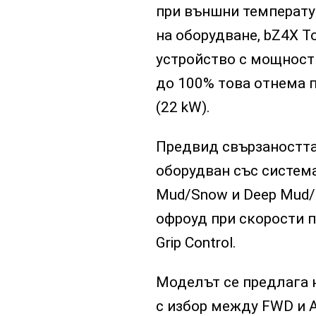
при външни температур
на оборудване, bZ4X T
устройство с мощност 
до 100% това отнема п
(22 kW).
Предвид свързаността 
оборудван със систем
Mud/Snow и Deep Mud/
офроуд при скорости 
Grip Control.
Моделът се предлага н
с избор между FWD и 