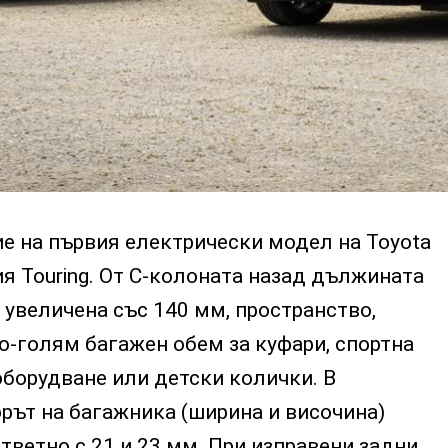
е на първия електрически модел на Toyota
ия Touring. От С-колоната назад дължината
 увеличена със 140 мм, пространство,
о-голям багажен обем за куфари, спортна
борудване или детски колички. В
орът на багажника (ширина и височина)
тветно с 21 и 23 мм. При изправени задни