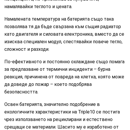
намалявайки теглото и цената.
Намалената температура на батерията също така
позволява тя да бъде свързана към същия радиатор
като двигателя и силовата електроника, вместо да се
изисква специален модул, спестявайки повече тегло,
сложност и разходи.
По-ефективното и постоянно охлаждане също помага
за предпазване от термични инциденти – бурна
реакция, причинена от повреда на клетка, която може
да доведе до пожар – което подобрява
безопасността.
Освен батерията, значително подобрение в
екологичните характеристики на Triple10 се постига
чрез използването на рециклирани и естествено
срещащи се материали. Шасито му е изработено от