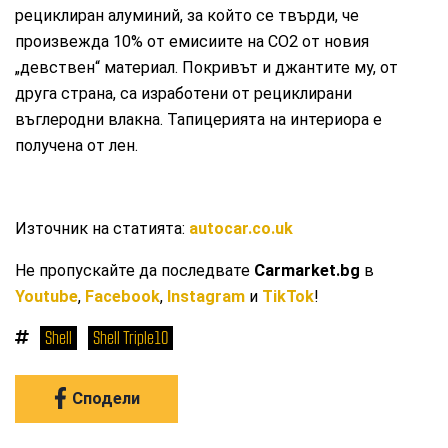
рециклиран алуминий, за който се твърди, че
произвежда 10% от емисиите на CO2 от новия
„девствен“ материал. Покривът и джантите му, от
друга страна, са изработени от рециклирани
въглеродни влакна. Тапицерията на интериора е
получена от лен.
Източник на статията:
autocar.co.uk
Не пропускайте да последвате
Carmarket.bg
в
Youtube
,
Facebook
,
Instagram
и
TikTok
!
Shell
Shell Triple10
Сподели