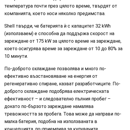
температура почти през цялото време, твърдят от
компанията, което носи няколко предимства.
Shell твърди, че батерията ѝ с капацитет 32 kWh
(използваем) е способна да поддържа скорост на
зареждане от 175 kW за цялото време на зареждане,
което осигурява време за зареждане от 10 до 80% за
10 минути.
По-доброто охлаждане позволява и много по-
ефективно възстановяване на енергия от
регенеративно спиране, казват разработчиците. По-
доброто охлаждане подобрява електрическата
ефективност – и следователно пълния пробег –
докато по-бързото зареждане намалява
тревожността за пробега. Това може да направи по-
малка батерия, подобна на използваната в
концепцията, по-приемлива за купувачите,