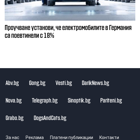
Проучване установи, че електромобилите в Германия
са поевтинели с 18%
Abv.bg
Gong.bg
Vesti.bg
DarikNews.bg
Nova.bg
Telegraph.bg
Sinoptik.bg
Pariteni.bg
Grabo.bg
DogsAndCats.bg
За нас
Реклама
Платени публикации
Контакти