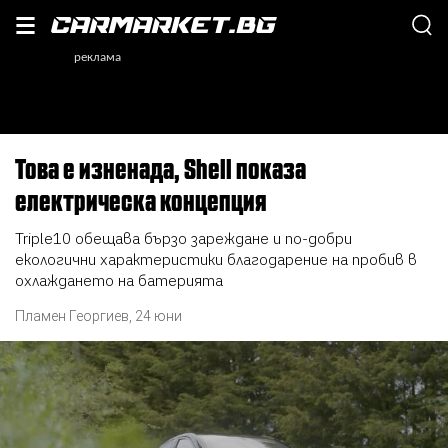
Това е изненада, Shell показа
електрическа концепция
Triple10 обещава бързо зареждане и по-добри
екологични характеристики благодарение на пробив в
охлаждането на батерията
Пламен Георгиев
,
24 юни