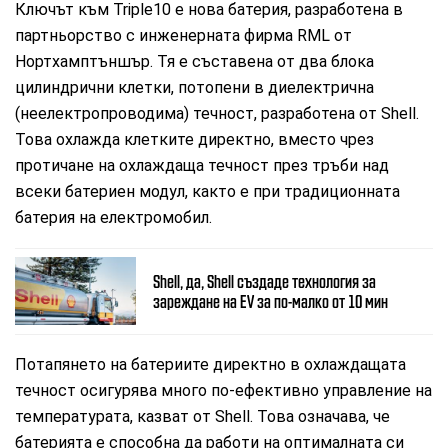
Ключът към Triple10 е нова батерия, разработена в
партньорство с инженерната фирма RML от
Нортхамптъншър. Тя е съставена от два блока
цилиндрични клетки, потопени в диелектрична
(неелектропроводима) течност, разработена от Shell.
Това охлажда клетките директно, вместо чрез
протичане на охлаждаща течност през тръби над
всеки батериен модул, както е при традиционната
батерия на електромобил.
Shell, да, Shell създаде технология за
зареждане на EV за по-малко от 10 мин
Потапянето на батериите директно в охлаждащата
течност осигурява много по-ефективно управление на
температурата, казват от Shell. Това означава, че
батерията е способна да работи на оптималната си