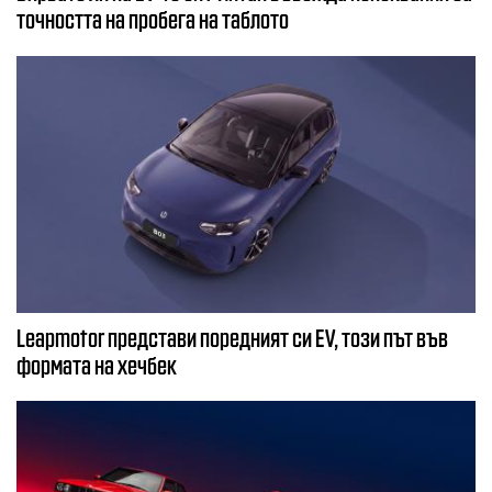
точността на пробега на таблото
Leapmotor представи поредният си EV, този път във
формата на хечбек