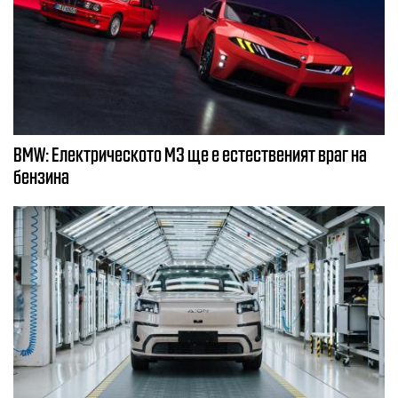
BMW: Електрическото М3 ще е естественият враг на
бензина