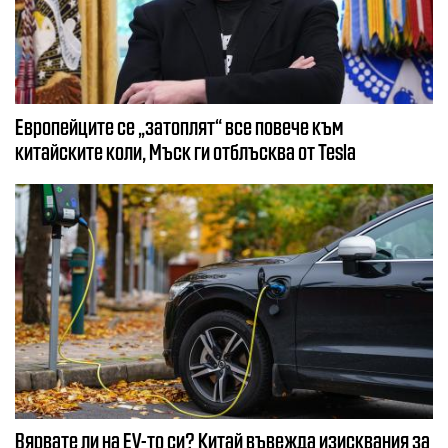
Европейците се „затоплят“ все повече към
китайските коли, Мъск ги отблъсква от Tesla
Вярвате ли на EV-то си? Китай въвежда изисквания за