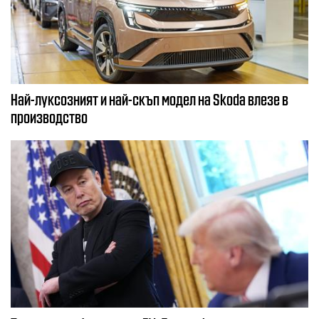
Най-луксозният и най-скъп модел на Skoda влезе в
производство