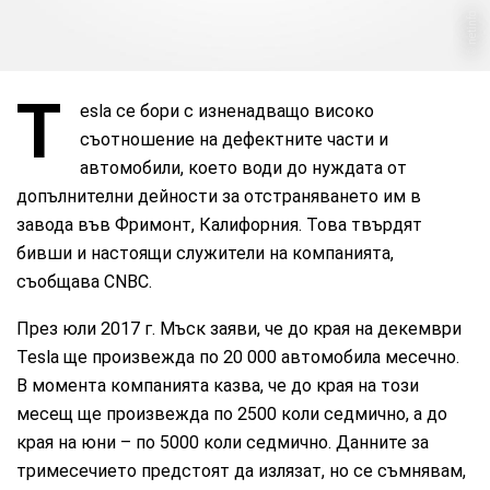
netinfo
T
esla се бори с изненадващо високо
съотношение на дефектните части и
автомобили, което води до нуждата от
допълнителни дейности за отстраняването им в
завода във Фримонт, Калифорния. Това твърдят
бивши и настоящи служители на компанията,
съобщава CNBC.
През юли 2017 г. Мъск заяви, че до края на декември
Tesla ще произвежда по 20 000 автомобила месечно.
В момента компанията казва, че до края на този
месещ ще произвежда по 2500 коли седмично, а до
края на юни – по 5000 коли седмично. Данните за
тримесечието предстоят да излязат, но се съмнявам,