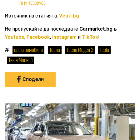
го интересува
Източник на статията:
Vesti.bg
Не пропускайте да последвате
Carmarket.bg
в
Youtube
,
Facebook
,
Instagram
и
TikTok
!
електромобили
Тесла
Тесла Модел 3
Tesla
Tesla Model 3
Сподели