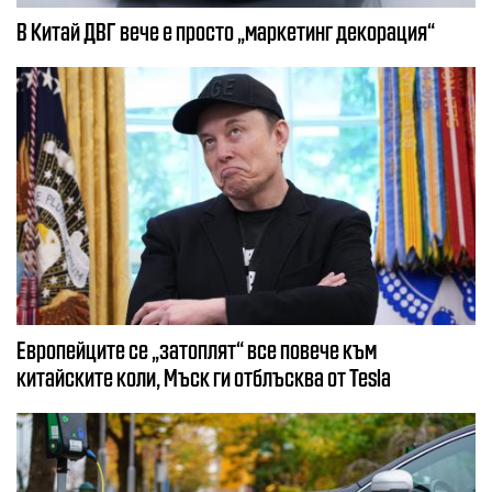
В Китай ДВГ вече е просто „маркетинг декорация“
Европейците се „затоплят“ все повече към
китайските коли, Мъск ги отблъсква от Tesla