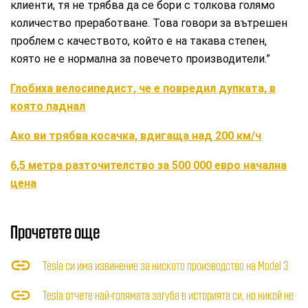
клиенти, тя не трябва да се бори с толкова голямо
количество преработване. Това говори за вътрешен
проблем с качеството, който е на такава степен,
която не е нормална за повечето производители.”
Глобиха велосипедист, че е повредил дупката, в
която паднал
Ако ви трябва косачка, вдигаща над 200 км/ч
6,5 метра разточителство за 500 000 евро начална
цена
Прочетете още
Tesla си има извинение за ниското производство на Model 3
Tesla отчете най-голямата загуба в историята си, но никой не