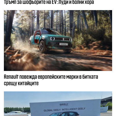
Тръмп за шофьорите на EV: Луди и болни хора
Renault повежда европейските марки в битката
срещу китайците