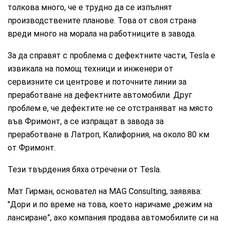
толкова много, че е трудно да се изпълнят
производствените планове. Това от своя страна
вреди много на морала на работниците в завода.
За да справят с проблема с дефектните части, Tesla е
извикала на помощ техници и инженери от
сервизните си центрове и поточните линии за
преработване на дефектните автомобили. Друг
проблем е, че дефектите не се отстраняват на място
във Фримонт, а се изпращат в завода за
преработване в Латроп, Калифорния, на около 80 км
от Фримонт.
Тези твърдения бяха отречени от Tesla.
Мат Гирман, основател на MAG Consulting, заявява:
"Дори и по време на това, което наричаме „режим на
лансиране”, ако компания продава автомобилите си на