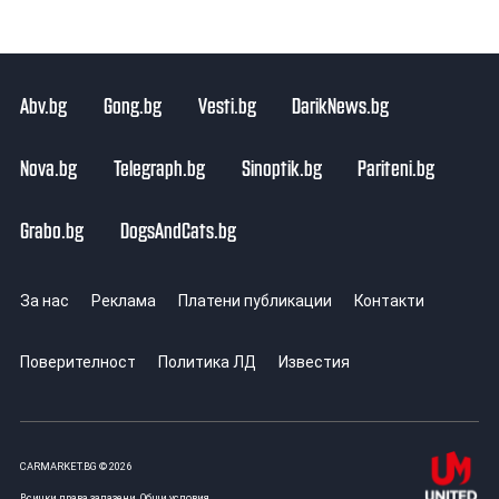
Abv.bg
Gong.bg
Vesti.bg
DarikNews.bg
Nova.bg
Telegraph.bg
Sinoptik.bg
Pariteni.bg
Grabo.bg
DogsAndCats.bg
За нас
Реклама
Платени публикации
Контакти
Поверителност
Политика ЛД
Известия
CARMARKET.BG © 2026
Всички права запазени.
Общи условия