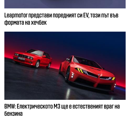
Leapmotor представи поредният си EV, този път във
формата на хечбек
BMW: Електрическото М3 ще е естественият враг на
бензина