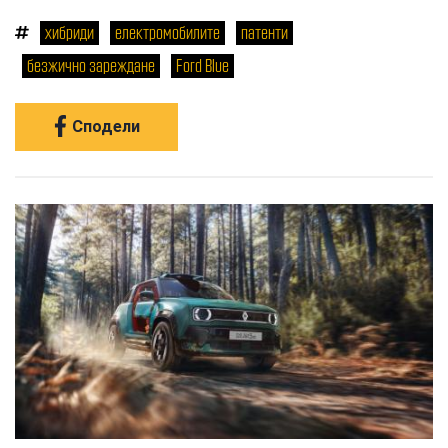
хибриди
електромобилите
патенти
безжично зареждане
Ford Blue
Сподели