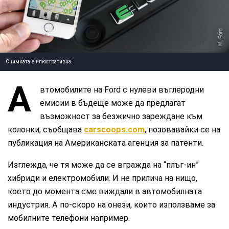
, Ford
Снимката е илюстративна.
А
втомобилите на Ford с нулеви въглеродни
емисии в бъдеще може да предлагат
възможност за безжично зареждане към
колонки, съобщава
carscoops.com
, позовавайки се на
публикация на Американската агенция за патенти.
Изглежда, че тя може да се вгражда на “плъг-ин”
хибриди и електромобили. И не прилича на нищо,
което до момента сме виждали в автомобилната
индустрия. А по-скоро на онези, които използваме за
мобилните телефони например.