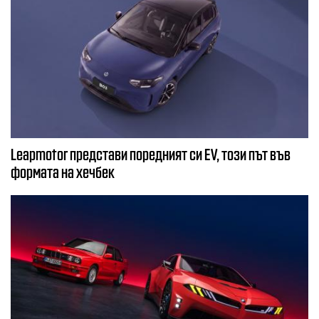
Leapmotor представи поредният си EV, този път във
формата на хечбек