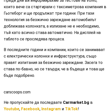
Преди дни ви информирахме за тестове на Volvo,
които вече са стартирали с таксиметрова компания в
Гьотеборг и ще продължат три години. При тази
технология за безжично зареждане автомобилът
доближава колонката, а излизане не е необходимо,
тъй като всичко става автоматично. На дисплей на
таблото се проследява процеса.
В последните години и компании, които се занимават
с електрически колонки и инфраструктура, също
правят изпитания за безжично зареждане. Засега то
става по-бавно, но се твърди, че в бъдеще и това ще
бъде подобрено.
carscoops.com
Не пропускайте да последвате
Carmarket.bg
в
Youtube
,
Facebook
,
Instagram
и
TikTok
!