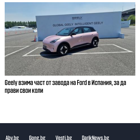
Geely взима част от завода на Ford в Испания, за да
прави свои коли
Abv.bg
Gong.bg
Vesti.bg
DarikNews.bg