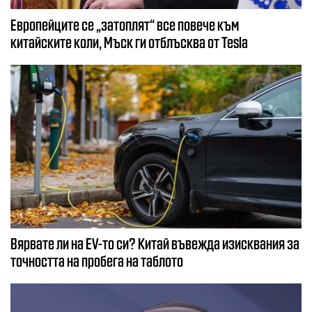
Европейците се „затоплят“ все повече към
китайските коли, Мъск ги отблъсква от Tesla
Вярвате ли на EV-то си? Китай въвежда изисквания за
точността на пробега на таблото