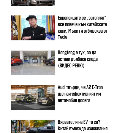
Европейците се „затоплят“
все повече към китайските
коли, Мъск ги отблъсква от
Tesla
Dongfeng e тук, за да
остави дълбока следа
(ВИДЕО РЕВЮ)
Audi твърди, че A2 E-Tron
ще най-ефективният им
автомобил досега
Вярвате ли на EV-то си?
Китай въвежда изисквания