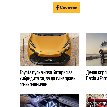
Сподели
Toyota пуска нова батерия за
Дунав спря
хибридите си, за да ги направи
Dacia и For
по-икономични