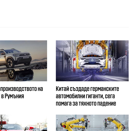
 производството на
Китай създаде германските
d в Румъния
автомобилни гиганти, сега
помага за тяхното падение