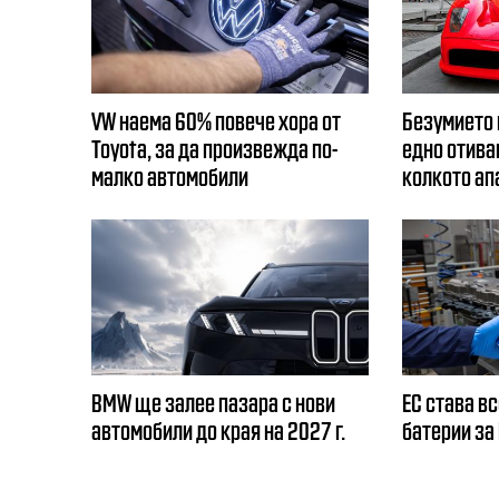
VW наема 60% повече хора от
Безумието 
Toyota, за да произвежда по-
едно отива
малко автомобили
колкото ап
BMW ще залее пазара с нови
ЕС става вс
автомобили до края на 2027 г.
батерии за 