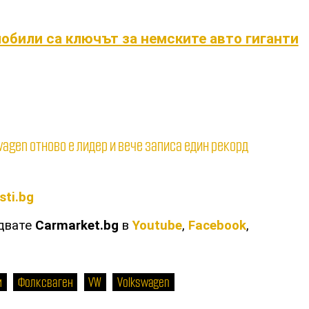
обили са ключът за немските авто гиганти
wagen отново е лидер и вече записа един рекорд
sti.bg
едвате
Carmarket.bg
в
Youtube
,
Facebook
,
и
Фолксваген
VW
Volkswagen