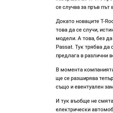
се случва за пръв път 
Докато новаците T-Roc,
това да се случи, ист
модели. А това, без да 
Passat. Тук трябва да 
предлага в различни в
В момента компанията 
ще се разширява тепър
също и евентуален зам
И тук въобще не смят
електрически автомоби