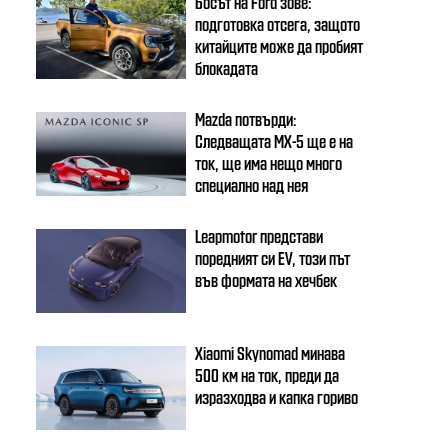
Босът на Ford зове:
подготовка отсега, защото
китайците може да пробият
блокадата
Mazda потвърди:
Следващата MX-5 ще е на
ток, ще има нещо много
специално над нея
Leapmotor представи
поредният си EV, този път
във формата на хечбек
Xiaomi Skynomad минава
500 км на ток, преди да
изразходва и капка гориво