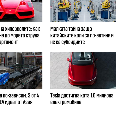
на хиперколите: Как
Малката тайна защо
не до морето струва
китайските коли са по-евтини и
артамент
не са субсидиите
е по-зависим: 3 от 4
Tesla достигна кота 10 милиона
EV идват от Азия
електромобила