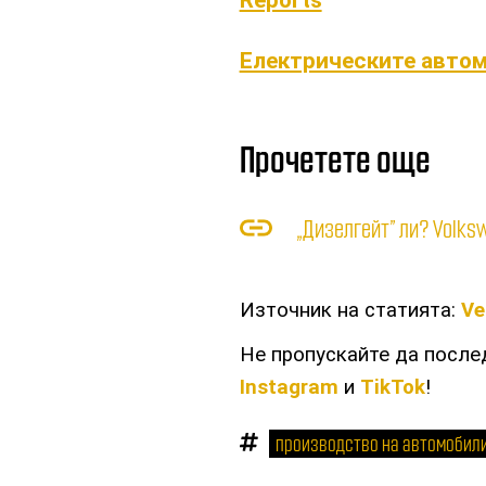
Reports
Електрическите автом
Прочетете още
„Дизелгейт” ли? Volks
Източник на статията:
Ve
Не пропускайте да посл
Instagram
и
TikTok
!
производство на автомобил