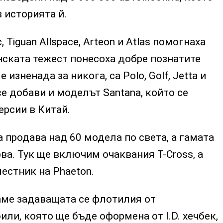
в историята й.
 Tiguan Allspace, Arteon и Atlas помогнаха
инската тежест понесоха добре познатите
е изненада за никога, са Polo, Golf, Jetta и
се добави и моделът Santana, който се
ерсии в Китай.
продава над 60 модела по света, а гамата
ва. Тук ще включим очаквания T-Cross, а
естник на Phaeton.
аме задаващата се флотилия от
ли, която ще бъде оформена от I.D. хечбек,