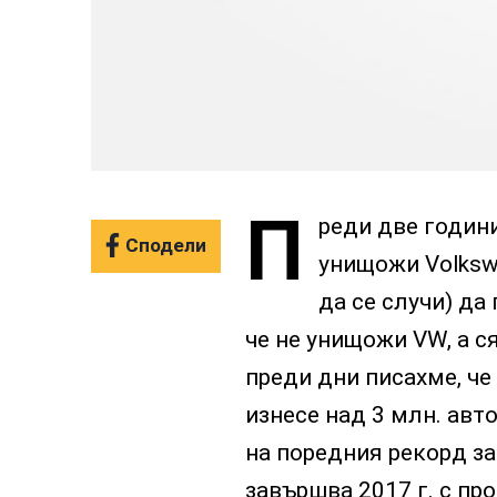
П
реди две години
Сподели
унищожи Volkswa
да се случи) да
че не унищожи VW, а с
преди дни писахме, че
изнесе над 3 млн. авт
на поредния рекорд з
завършва 2017 г. с пр