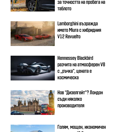
за точността на пробега на
таблото
Lamborghini възражда
името Miura с хибридния
V12 Revuelto
Hennessey Blackbird
разчита на атмосферен V8
с „ръчка“, цената е
космическа
Нов “Дизелгейт“? Лондон
съди няколко
производителя
Голям, мощен, икономичен