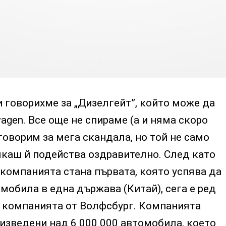
 говорихме за „Дизелгейт”, който може да
gen. Все още не спираме (а и няма скоро
 говорим за мега скандала, но той не само
якаш й подейства оздравително. След като
 компанията стана първата, която успява да
омобила в една държава (Китай), сега е ред
а компанията от Волфсбург. Компанията
оизведени над 6 000 000 автомобила, което