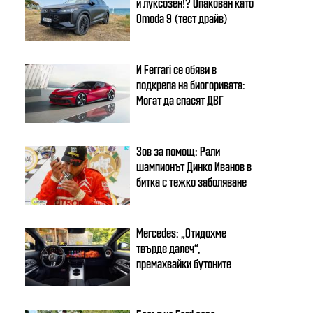
и луксозен!? Опакован като
Omoda 9 (тест драйв)
И Ferrari се обяви в
подкрепа на биогоривата:
Могат да спасят ДВГ
Зов за помощ: Рали
шампионът Динко Иванов в
битка с тежко заболяване
Mercedes: „Отидохме
твърде далеч“,
премахвайки бутоните