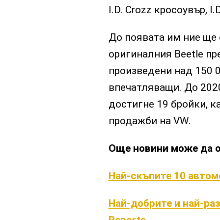
I.D. Crozz кросоувър, I
До появата им ние ще 
оригиналния Beetle пр
произведени над 150 0
впечатляващи. До 2020
достигне 19 бройки, к
продажби на VW.
Още новини може да 
Най-скъпите 10 автомо
Най-добрите и най-ра