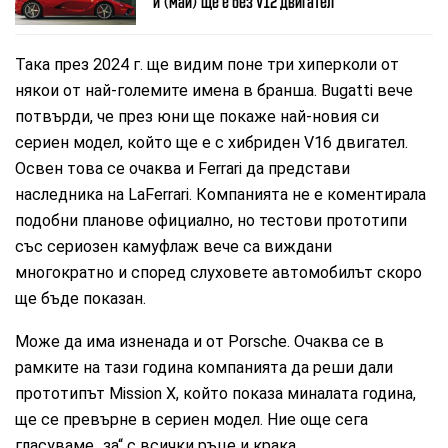
и (май) ще е без V12 двигател
Така през 2024 г. ще видим поне три хиперколи от
някои от най-големите имена в бранша. Bugatti вече
потвърди, че през юни ще покаже най-новия си
сериен модел, който ще е с хибриден V16 двигател.
Освен това се очаква и Ferrari да представи
наследника на LaFerrari. Компанията не е коментирала
подобни планове официално, но тестови прототипи
със сериозен камуфлаж вече са виждани
многократно и според слуховете автомобилът скоро
ще бъде показан.
Може да има изненада и от Porsche. Очаква се в
рамките на тази година компанията да реши дали
прототипът Mission X, който показа миналата година,
ще се превърне в сериен модел. Ние още сега
гласуваме „за“ с всички ръце и крака.