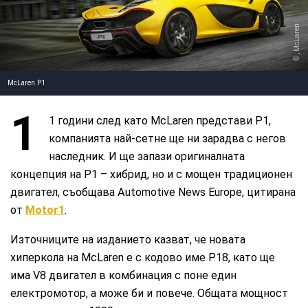
, McLaren
McLaren P1
1
1 години след като McLaren представи P1,
компанията най-сетне ще ни зарадва с негов
наследник. И ще запази оригиналната
концепция на P1 – хибрид, но и с мощен традиционен
двигател, съобщава Automotive News Europe, цитирана
от
Motor1
.
Източниците на изданието казват, че новата
хиперкола на McLaren е с кодово име P18, като ще
има V8 двигател в комбинация с поне един
електромотор, а може би и повече. Общата мощност