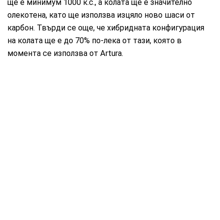
ще е минимум 1000 к.с., а колата ще е значително
олекотена, като ще използва изцяло ново шаси от
карбон. Твърди се още, че хибридната конфигурация
на колата ще е до 70% по-лека от тази, която в
момента се използва от Artura.