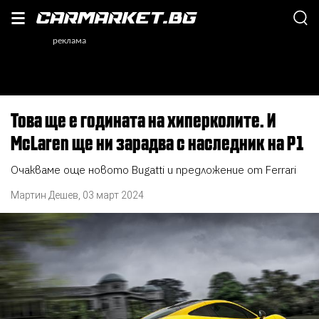
Това ще е годината на хиперколите. И
McLaren ще ни зарадва с наследник на P1
Очакваме още новото Bugatti и предложение от Ferrari
Мартин Дешев
,
03 март 2024