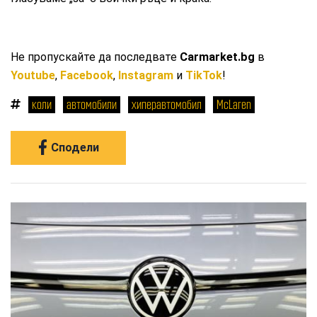
Не пропускайте да последвате
Carmarket.bg
в
Youtube
,
Facebook
,
Instagram
и
TikTok
!
коли
автомобили
хиперавтомобил
McLaren
Сподели