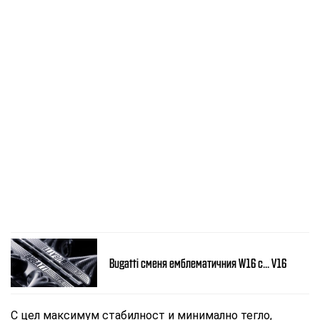
Bugatti сменя емблематичния W16 с... V16
С цел максимум стабилност и минимално тегло,