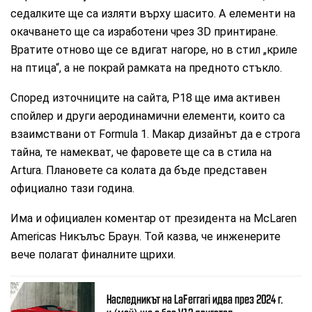
седалките ще са изляти върху шасито. А елементи на
окачването ще са изработени чрез 3D принтиране.
Вратите отново ще се вдигат нагоре, но в стил „криле
на птица“, а не покрай рамката на предното стъкло.
Според източниците на сайта, P18 ще има активен
спойлер и други аеродинамични елементи, които са
взаимствани от Formula 1. Макар дизайнът да е строга
тайна, те намекват, че фаровете ще са в стила на
Artura. Плановете са колата да бъде представен
официално тази година.
Има и официален коментар от президента на McLaren
Americas Никълъс Браун. Той казва, че инженерите
вече полагат финалните щрихи.
Наследникът на LaFerrari идва през 2024 г.