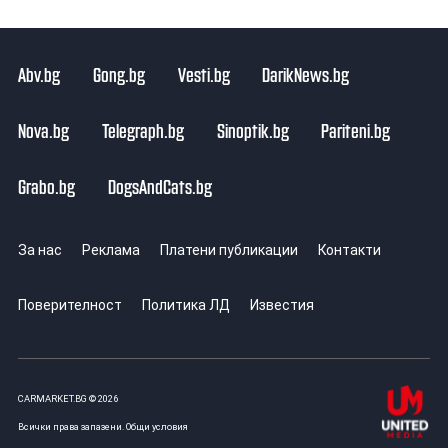
Abv.bg
Gong.bg
Vesti.bg
DarikNews.bg
Nova.bg
Telegraph.bg
Sinoptik.bg
Pariteni.bg
Grabo.bg
DogsAndCats.bg
За нас
Реклама
Платени публикации
Контакти
Поверителност
Политика ЛД
Известия
CARMARKET.BG © 2026
Всички права запазени.
Общи условия