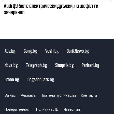
Audi Q9 бил с електрически дръжки, но шефът ги
зачеркнал
Abv.bg
Gong.bg
Vesti.bg
DarikNews.bg
Nova.bg
Telegraph.bg
Sinoptik.bg
Pariteni.bg
Grabo.bg
DogsAndCats.bg
За нас
Реклама
Платени публикации
Контакти
Поверителност
Политика ЛД
Известия