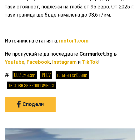
тази стойност, подлежи на глоба от 95 евро. От 2025 г.
тази граница ще бъде намалена до 93,6 г/км.
Източник на статията:
motor1.com
Не пропускайте да последвате
Carmarket.bg
в
Youtube
,
Facebook
,
Instagram
и
TikTok
!
СО2 емисии
PHEV
плъг-ин хибриди
тестове за екологичност
Сподели