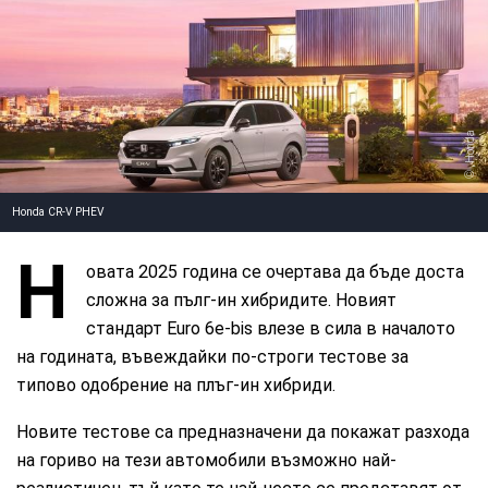
, Honda
Honda CR-V PHEV
Н
овата 2025 година се очертава да бъде доста
сложна за пълг-ин хибридите. Новият
стандарт Euro 6e-bis влезе в сила в началото
на годината, въвеждайки по-строги тестове за
типово одобрение на плъг-ин хибриди.
Новите тестове са предназначени да покажат разхода
на гориво на тези автомобили възможно най-