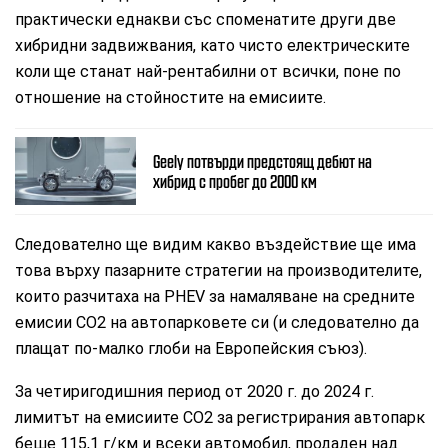
практически еднакви със споменатите други две
хибридни задвижвания, като чисто електрическите
коли ще станат най-рентабилни от всички, поне по
отношение на стойностите на емисиите.
Geely потвърди предстоящ дебют на
хибрид с пробег до 2000 км
Следователно ще видим какво въздействие ще има
това върху пазарните стратегии на производителите,
които разчитаха на PHEV за намаляване на средните
емисии CO2 на автопарковете си (и следователно да
плащат по-малко глоби на Европейския съюз).
За четиригодишния период от 2020 г. до 2024 г.
лимитът на емисиите CO2 за регистрирания автопарк
беше 115,1 г/км и всеки автомобил, продаден над