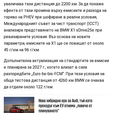
увеличава тази дистанция до 2200 км. За да покаже
ефекта от тази промяна върху емисиите и разхода на
гориво на PHEV при шофиране в реални условия,
Международният съвет за чист транспорт (ICCT)
анализира представянето на BMW X1 xDrive25e при
ревизираните условия. Въз основа на новите
параметри, емисиите на X1 ще се повишат от около
45 г/км на 96 г/км.
Допълнителна актуализация на стандартите за емисии
е планирана за 2027 г., когато влизат в сила
разпоредбите „Euro 6e-bis-FCM“. При тези условия на
обща тестова дистанция от 4260 км BMW се очаква
да отдели около 122 г/км.
Нова хибридна ера за Audi, тъй като
преходът към EV отнема „повече от
плануваното“