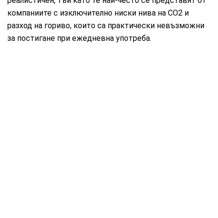
реалистичен, тъй като те най-често се представят от
компаниите с изключително ниски нива на CO2 и
разход на гориво, които са практически невъзможни
за постигане при ежедневна употреба.