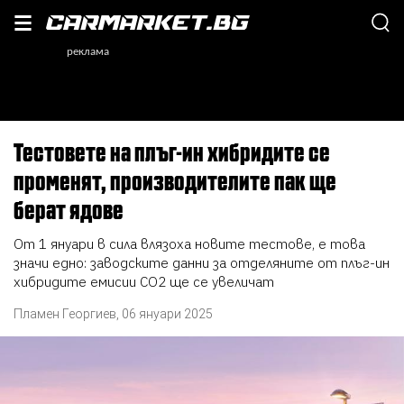
Тестовете на плъг-ин хибридите се
променят, производителите пак ще
берат ядове
От 1 януари в сила влязоха новите тестове, е това
значи едно: заводските данни за отделяните от плъг-ин
хибридите емисии СО2 ще се увеличат
Пламен Георгиев
,
06 януари 2025