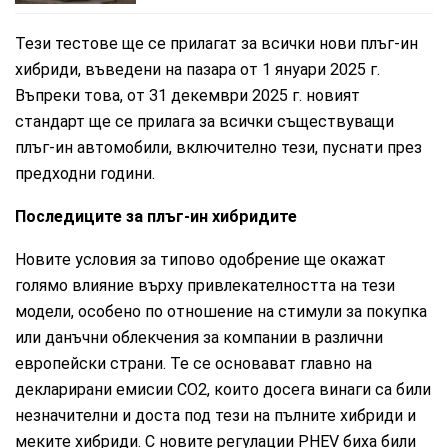
Тези тестове ще се прилагат за всички нови плъг-ин
хибриди, въведени на пазара от 1 януари 2025 г.
Въпреки това, от 31 декември 2025 г. новият
стандарт ще се прилага за всички съществуващи
плъг-ин автомобили, включително тези, пуснати през
предходни години.
Последиците за плъг-ин хибридите
Новите условия за типово одобрение ще окажат
голямо влияние върху привлекателността на тези
модели, особено по отношение на стимули за покупка
или данъчни облекчения за компании в различни
европейски страни. Те се основават главно на
декларирани емисии CO2, които досега винаги са били
незначителни и доста под тези на пълните хибриди и
меките хибриди. С новите регулации PHEV биха били