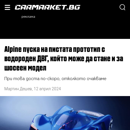
Alpine пуска на пистата прототип с
водороден ДВГ, който може да стане и за
шосеен модел
При това доста по-скоро, отколкото очакваме
Мартин Дешев
,
12 април 2024