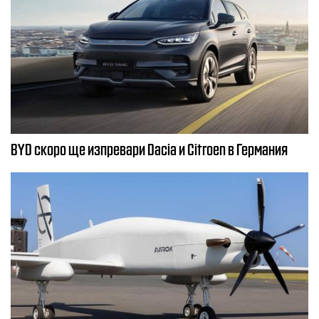
BYD скоро ще изпревари Dacia и Citroеn в Германия