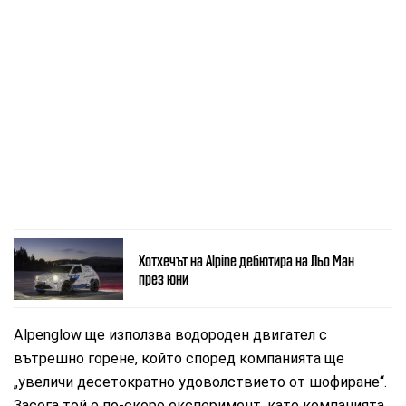
Хотхечът на Alpine дебютира на Льо Ман
през юни
Alpenglow ще използва водороден двигател с
вътрешно горене, който според компанията ще
„увеличи десетократно удоволствието от шофиране“.
Засега той е по-скоро експеримент, като компанията