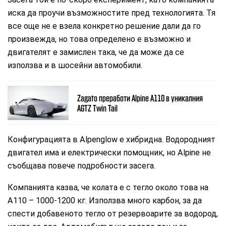
иска да проучи възможностите пред технологията. Тя
все още не е взела конкретно решение дали да го
произвежда, но това определено е възможно и
двигателят е замислен така, че да може да се
използва и в шосейни автомобили.
Zagato преработи Alpine А110 в уникалния
AGTZ Twin Tail
Конфигурацията в Alpenglow е хибридна. Водородният
двигател има и електрически помощник, но Alpine не
съобщава повече подробности засега.
Компанията казва, че колата е с тегло около това на
A110 – 1000-1200 кг. Използва много карбон, за да
спести добавеното тегло от резервоарите за водород,