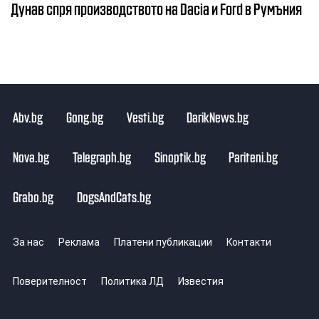
Дунав спря производството на Dacia и Ford в Румъния
Abv.bg
Gong.bg
Vesti.bg
DarikNews.bg
Nova.bg
Telegraph.bg
Sinoptik.bg
Pariteni.bg
Grabo.bg
DogsAndCats.bg
За нас
Реклама
Платени публикации
Контакти
Поверителност
Политика ЛД
Известия