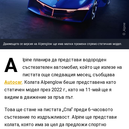
, Alpinе
Движещата се версия на Alpenglow ще има малки промени спрямо статичния модел.
A
lpine планира да представи водороден
състезателен автомобил, който ще излезе на
пистата още следващия месец, съобщава
Autocar
. Колата Alpenglow беше представена като
статичен модел през 2022 г., като на 11-май ще я
видим в движение за пръв път.
Това ще стане на пистата „Спа“ преди 6-часовото
състезание по издръжливост. Alpine ще представи
колата, която има за цел да предложи спортно