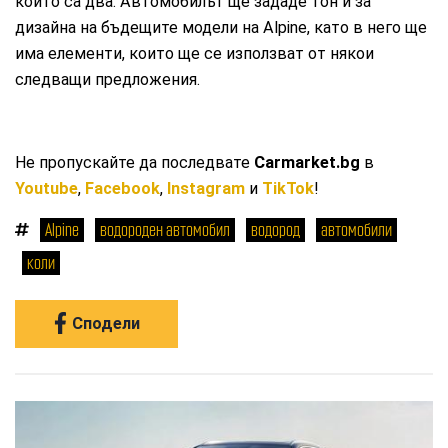
които са два. Автомобилът ще зададе тон и за
дизайна на бъдещите модели на Alpine, като в него ще
има елементи, които ще се използват от някои
следващи предложения.
Не пропускайте да последвате
Carmarket.bg
в
Youtube
,
Facebook
,
Instagram
и
TikTok
!
Alpine
водороден автомобил
водород
автомобили
коли
Сподели