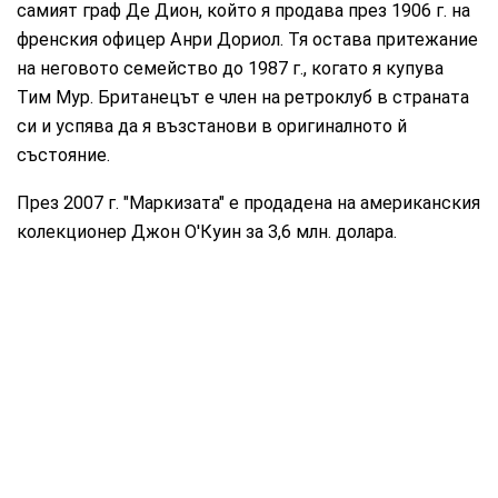
самият граф Де Дион, който я продава през 1906 г. на
френския офицер Анри Дориол. Тя остава притежание
на неговото семейство до 1987 г., когато я купува
Тим Мур. Британецът е член на ретроклуб в страната
си и успява да я възстанови в оригиналното й
състояние.
През 2007 г. "Маркизата" е продадена на американския
колекционер Джон О'Куин за 3,6 млн. долара.