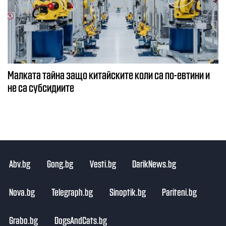
Малката тайна защо китайските коли са по-евтини и
не са субсидиите
Abv.bg
Gong.bg
Vesti.bg
DarikNews.bg
Nova.bg
Telegraph.bg
Sinoptik.bg
Pariteni.bg
Grabo.bg
DogsAndCats.bg