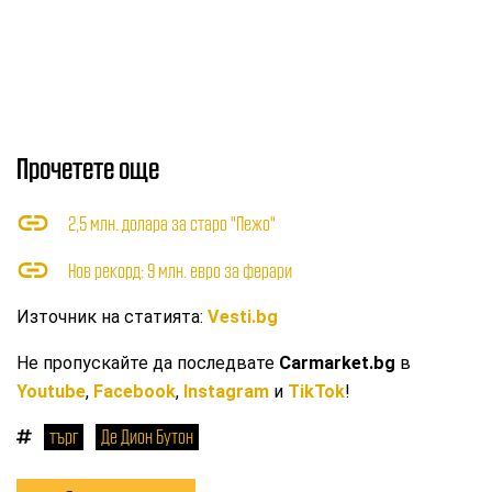
Прочетете още
2,5 млн. долара за старо "Пежо"
Нов рекорд: 9 млн. евро за ферари
Източник на статията:
Vesti.bg
Не пропускайте да последвате
Carmarket.bg
в
Youtube
,
Facebook
,
Instagram
и
TikTok
!
търг
Де Дион Бутон