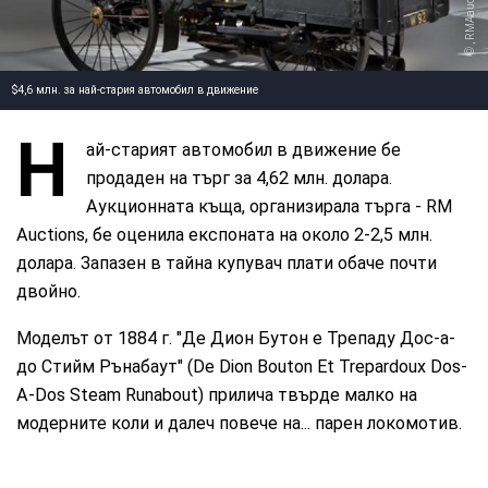
$4,6 млн. за най-стария автомобил в движение
Н
ай-старият автомобил в движение бе
продаден на търг за 4,62 млн. долара.
Аукционната къща, организирала търга - RM
Auctions, бе оценила експоната на около 2-2,5 млн.
долара. Запазен в тайна купувач плати обаче почти
двойно.
Моделът от 1884 г. "Де Дион Бутон е Трепаду Дос-а-
до Стийм Рънабаут" (De Dion Bouton Et Trepardoux Dos-
A-Dos Steam Runabout) прилича твърде малко на
модерните коли и далеч повече на... парен локомотив.