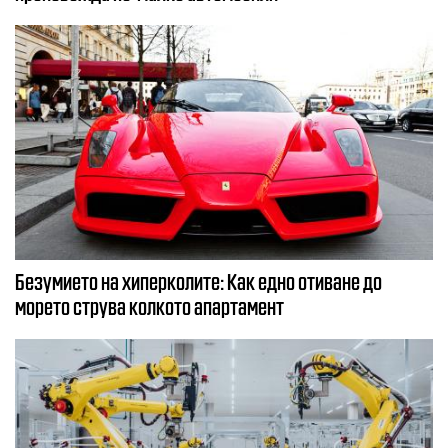
Безумието на хиперколите: Как едно отиване до
морето струва колкото апартамент