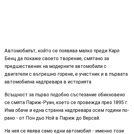
Автомобилът, който се появява малко преди Карл
Бенц да покаже своето творение, смятано за
предшественик на модерните автомобили с
двигатели с вътрешно горене, е участник и в първата
автомобилна надпревара в историята.
Всъщност за първо подобно състезание обикновено
се смята Париж-Руан, което се провежда през 1895 г.
Има обаче и една странна надпревара осем години по-
рано - от Пон дьо Ной в Париж до Версай.
На нея се явява само едни автомобил - именно този