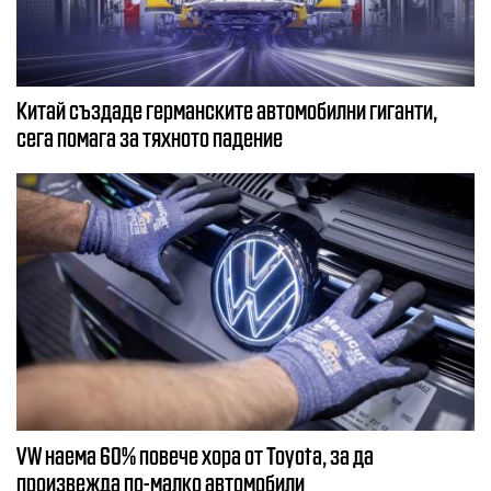
Китай създаде германските автомобилни гиганти,
сега помага за тяхното падение
VW наема 60% повече хора от Toyota, за да
произвежда по-малко автомобили