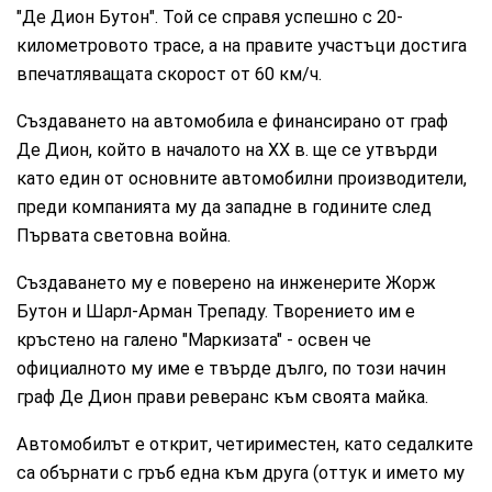
"Де Дион Бутон". Той се справя успешно с 20-
километровото трасе, а на правите участъци достига
впечатляващата скорост от 60 км/ч.
Създаването на автомобила е финансирано от граф
Де Дион, който в началото на XX в. ще се утвърди
като един от основните автомобилни производители,
преди компанията му да западне в годините след
Първата световна война.
Създаването му е поверено на инженерите Жорж
Бутон и Шарл-Арман Трепаду. Творението им е
кръстено на галено "Маркизата" - освен че
официалното му име е твърде дълго, по този начин
граф Де Дион прави реверанс към своята майка.
Автомобилът е открит, четириместен, като седалките
са обърнати с гръб една към друга (оттук и името му