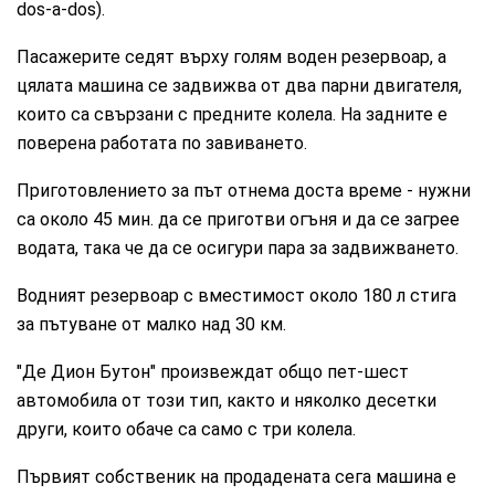
dos-a-dos).
Пасажерите седят върху голям воден резервоар, а
цялата машина се задвижва от два парни двигателя,
които са свързани с предните колела. На задните е
поверена работата по завиването.
Приготовлението за път отнема доста време - нужни
са около 45 мин. да се приготви огъня и да се загрее
водата, така че да се осигури пара за задвижването.
Водният резервоар с вместимост около 180 л стига
за пътуване от малко над 30 км.
"Де Дион Бутон" произвеждат общо пет-шест
автомобила от този тип, както и няколко десетки
други, които обаче са само с три колела.
Първият собственик на продадената сега машина е