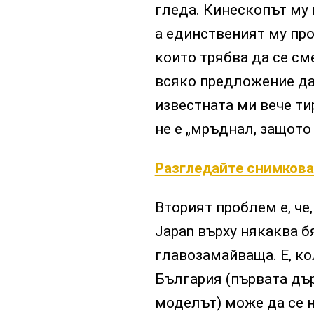
гледа. Кинескопът му н
а единственият му про
които трябва да се см
всяко предложение да
известната ми вече ти
не е „мръднал, защото
Разгледайте снимковат
Вторият проблем е, че
Japan върху някаква бя
главозамайваща. Е, кол
България (първата дър
моделът) може да се 