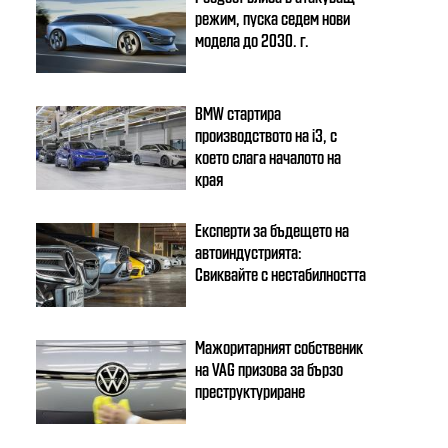
режим, пуска седем нови
модела до 2030. г.
BMW стартира
производството на i3, с
което слага началото на
края
Експерти за бъдещето на
автоиндустрията:
Свиквайте с нестабилността
Мажоритарният собственик
на VAG призова за бързо
преструктуриране