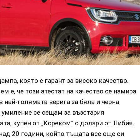
 щампа, която е гарант за високо качество.
м е, че този атестат на качество се намира
в най-голямата верига за бяла и черна
 с умиление се сещам за възстария
ата, купен от „Кореком” с долари от Либия.
над 20 години, който тъщата все още си