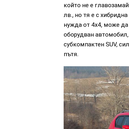
който не е главозамай
лв., но тя е с хибридн
нужда от 4х4, може да
оборудван автомобил, 
субкомпактен SUV, сил
пътя.