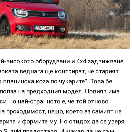
Христо Петров
ай-високото оборудвани и 4х4 задвижване,
рката веднага ще контрират, че старият
то планинска коза по чукарите”. Това бе
 полза на предходния модел. Новият има
и, но най-странното е, че той отново
а проходимост, нещо, което аз самият не
ерите и формите му. Но отидох да се уверя
о Suzuki предоставя. И макар да не съм