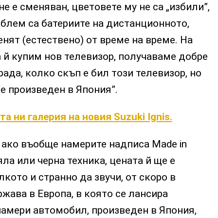
е е сменяван, цветовете му не са „избили”,
блем са батериите на дистанционното,
енят (естествено) от време на време. На
 й купим нов телевизор, получаваме добре
рада, колко скъп е бил този телевизор, но
 е произведен в Япония”.
а ни галерия на новия Suzuki Ignis.
, ако въобще намерите надписа Made in
ла или черна техника, цената й ще е
кото и странно да звучи, от скоро в
жава в Европа, в която се лансира
намери автомобил, произведен в Япония,