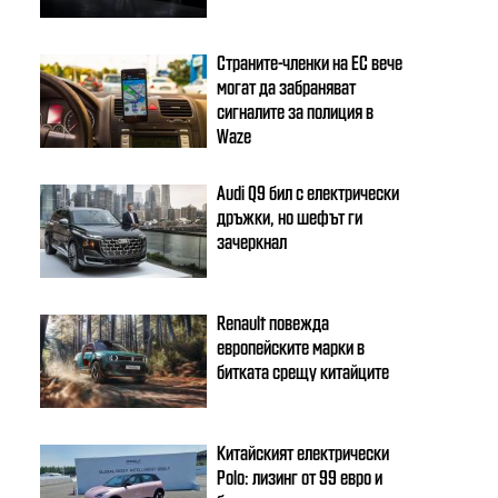
Страните-членки на ЕС вече
могат да забраняват
сигналите за полиция в
Waze
Audi Q9 бил с електрически
дръжки, но шефът ги
зачеркнал
Renault повежда
европейските марки в
битката срещу китайците
Китайският електрически
Polo: лизинг от 99 евро и