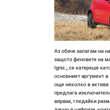
Аз обаче залагам на н
защото феновете на ма
Ignis „ се катереше ка
основният аргумент в
още няколко в актива с
предлага изключителн
вярвах, гледайки разм
лично в цифрите, коит