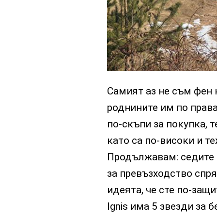
Самият аз не съм фен 
роднините им по права
по-скъпи за покупка, т
като са по-високи и те
Продължавам: седите 
за превъзходство спря
идеята, че сте по-защи
Ignis има 5 звезди за 