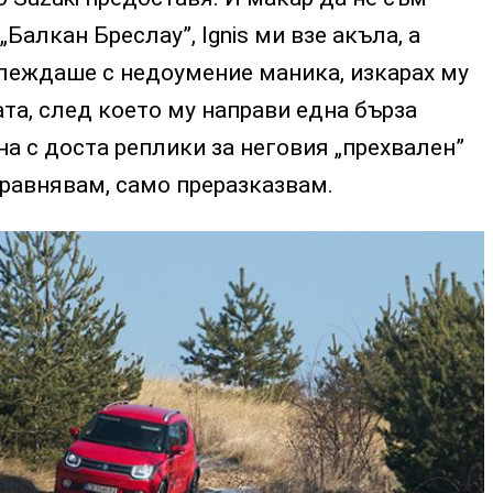
Балкан Бреслау”, Ignis ми взе акъла, а
леждаше с недоумение маника, изкарах му
ата, след което му направи една бърза
а с доста реплики за неговия „прехвален”
 сравнявам, само преразказвам.