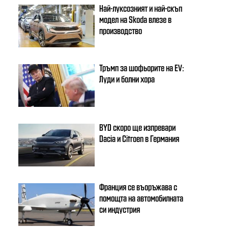
Най-луксозният и най-скъп
модел на Skoda влезе в
производство
Тръмп за шофьорите на EV:
Луди и болни хора
BYD скоро ще изпревари
Dacia и Citroеn в Германия
Франция се въоръжава с
помощта на автомобилната
си индустрия