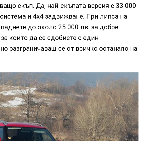
ващо скъп. Да, най-скъпата версия е 33 000
а система и 4х4 задвижване. При липса на
 паднете до около 25 000 лв. за добре
за които да се сдобиете с един
но разграничаващ се от всичко останало на