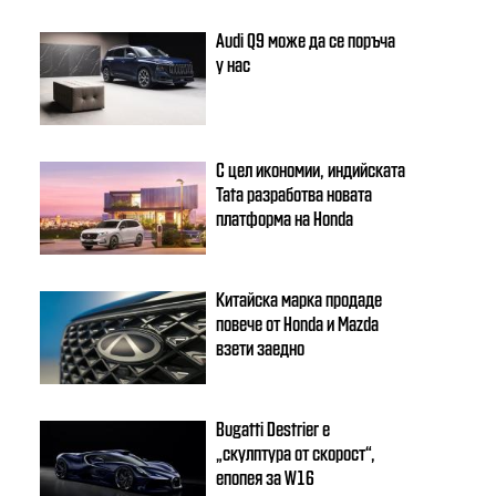
Audi Q9 може да се поръча
у нас
С цел икономии, индийската
Tata разработва новата
платформа на Honda
Китайска марка продаде
повече от Honda и Mazda
взети заедно
Bugatti Destrier е
„скулптура от скорост“,
епопея за W16