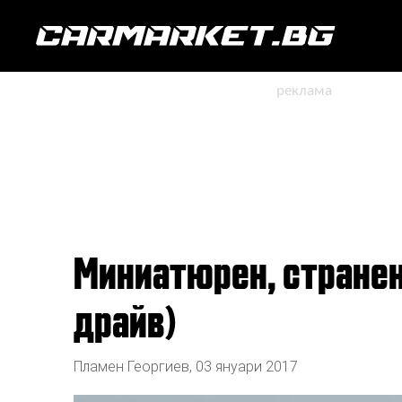
Миниатюрен, странен, произведен в Япония. Suzuki Ignis (тест
драйв)
Пламен Георгиев
,
03 януари 2017