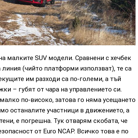
Христо Петров
на малките SUV модели. Сравнени с хечбек
 линия (чийто платформи използват), те са
екущите им разходи са по-големи, а тъй
жки – губят от чара на управлението си.
малко по-високо, затова го няма усещането
мо останалите участници в движението, а
тени, е погрешна. Тук отварям скобата, че
безопасност от Euro NCAP. Всичко това е по