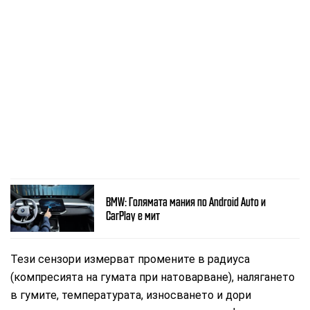
BMW: Голямата мания по Android Auto и
CarPlay е мит
Тези сензори измерват промените в радиуса
(компресията на гумата при натоварване), налягането
в гумите, температурата, износването и дори