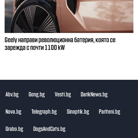
Geely направи революционна батерия, която се
зарежда с почти 1100 kW
Abv.bg
Gong.bg
Vesti.bg
DarikNews.bg
Nova.bg
Telegraph.bg
Sinoptik.bg
Pariteni.bg
Grabo.bg
DogsAndCats.bg