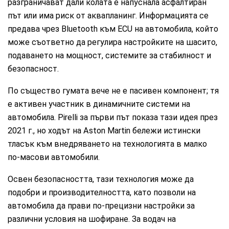
разграничават дали колата е напуснала асфалтиран
път или има риск от аквапланинг. Информацията се
предава чрез Bluetooth към ECU на автомобила, който
може съответно да регулира настройките на шасито,
подаването на мощност, системите за стабилност и
безопасност.
По същество гумата вече не е пасивен компонент; тя
е активен участник в динамичните системи на
автомобила. Pirelli за първи път показа тази идея през
2021 г., но ходът на Aston Martin бележи истински
тласък към внедряването на технологията в малко
по-масови автомобили.
Освен безопасността, тази технология може да
подобри и производителността, като позволи на
автомобила да прави по-прецизни настройки за
различни условия на шофиране. За водач на