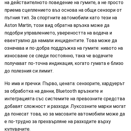
на действителното поведение на гумите, а не просто
приема сцеплението въз основа на общи сензори от
пътния тип. За спортните автомобили като тези на
Aston Martin, този вид обратна връзка може да
подобри управлението, увереността на водача и
евентуално да намали инцидентите. Това може да
означава и по-добра поддръжка на гумите: нивото на
износване се следи постоянно, така че водачите
получават по-точна индикация, когато гумата е близо
до полезния си лимит.
Но има и пречки. Първо, цената: сензорите, хардуерът
за обработка на данни, Bluetooth връзките и
интеграцията със системите на превозните средства
добавят сложност и разходи. Луксозните марки могат
да понесат това, но за масовите автомобили може да
е по-трудно за прехвърляне на разходите върху
купувачите.