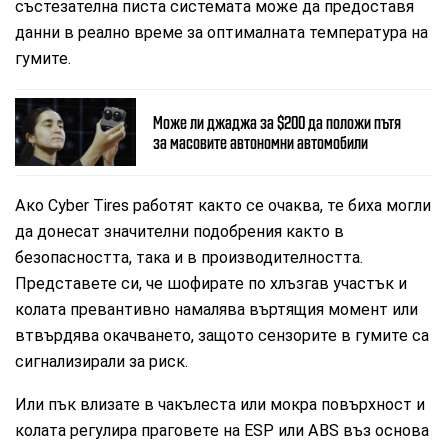
състезателна писта системата може да предоставя
данни в реално време за оптималната температура на
гумите.
Може ли джаджа за $200 да положи пътя
за масовите автономни автомобили
Ако Cyber ​​Tires работят както се очаква, те биха могли
да донесат значителни подобрения както в
безопасността, така и в производителността.
Представете си, че шофирате по хлъзгав участък и
колата превантивно намалява въртящия момент или
втвърдява окачването, защото сензорите в гумите са
сигнализирали за риск.
Или пък влизате в чакълеста или мокра повърхност и
колата регулира праговете на ESP или ABS въз основа