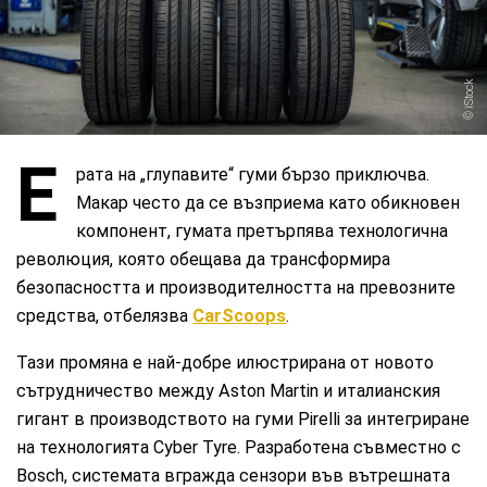
iStock
Е
рата на „глупавите“ гуми бързо приключва.
Макар често да се възприема като обикновен
компонент, гумата претърпява технологична
революция, която обещава да трансформира
безопасността и производителността на превозните
средства, отбелязва
CarScoops
.
Тази промяна е най-добре илюстрирана от новото
сътрудничество между Aston Martin и италианския
гигант в производството на гуми Pirelli за интегриране
на технологията Cyber ​​Tyre. Разработена съвместно с
Bosch, системата вгражда сензори във вътрешната