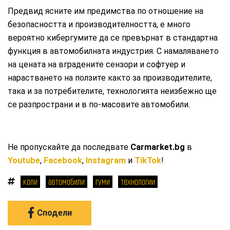
Предвид ясните им предимства по отношение на
безопасността и производителността, е много
вероятно кибергумите да се превърнат в стандартна
функция в автомобилната индустрия. С намаляването
на цената на вградените сензори и софтуер и
нарастването на ползите както за производителите,
така и за потребителите, технологията неизбежно ще
се разпространи и в по-масовите автомобили.
Не пропускайте да последвате
Carmarket.bg
в
Youtube
,
Facebook
,
Instagram
и
TikTok
!
коли
автомобили
гуми
технологии
Сподели