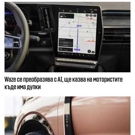
Waze се преобразява с AI, ще казва на мотористите
къде има дупки