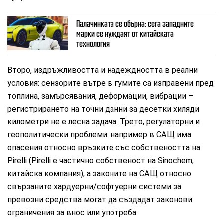
Палачинката се обърна: сега западните
марки се нуждаят от китайската
технология
Второ, издръжливостта и надеждността в реални
условия: сензорите вътре в гумите са изправени пред
топлина, замърсявания, деформации, вибрации –
регистрирането на точни данни за десетки хиляди
километри не е лесна задача. Трето, регулаторни и
геополитически проблеми: например в САЩ има
опасения относно връзките със собствеността на
Pirelli (Pirelli е частично собственост на Sinochem,
китайска компания), а законите на САЩ относно
свързаните хардуерни/софтуерни системи за
превозни средства могат да създадат законови
ограничения за внос или употреба.