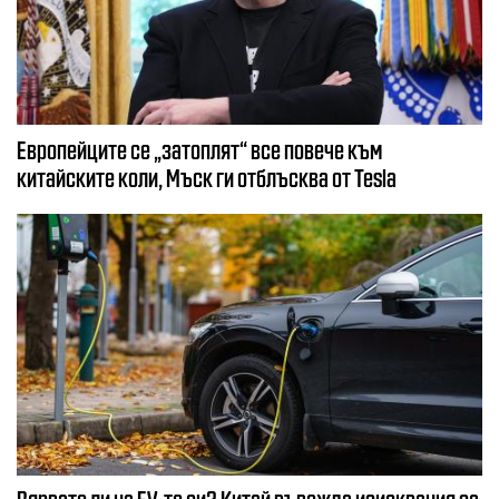
Европейците се „затоплят“ все повече към
китайските коли, Мъск ги отблъсква от Tesla
Вярвате ли на EV-то си? Китай въвежда изисквания за