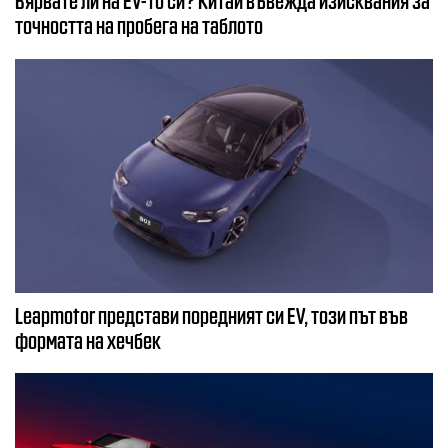
точността на пробега на таблото
Leapmotor представи поредният си EV, този път във
формата на хечбек