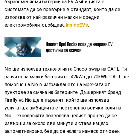
бързосменяеми батерии на EV. Амбицията е
системата да се превърне в стандарт, който да се
използва от най-различни малки и средни
електромобили, съобщава
InsideEVs
.
Новият Opel Rocks иска да направи EV
достъпни за всички
Nio ще използва технологията Choco-swap на CATL. Тя
разчита на малки батерии от 42kWh до 70kWh. CATL ще
помогне на Nio в изграждането на мрежата от
пунктове за смяна на батериите. Дъщерният бранд
Firefly на Nio ще е първият, който ще използва
услугата, а амбицията е постепенно всички коли на
Nio. Технологията позволява целият процес да се
извърши за около две минути и става изцяло
автоматизирано, без да се налага намеса от човек.