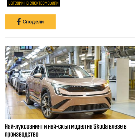
батерии на електромобили
Сподели
Най-луксозният и най-скъп модел на Skoda влезе в
производство