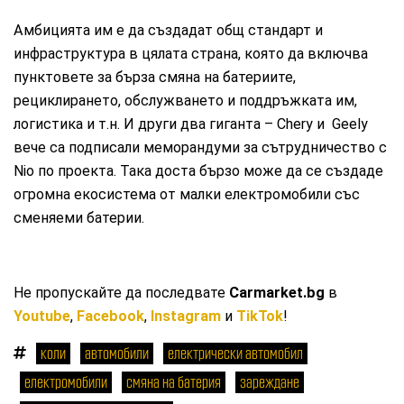
Амбицията им е да създадат общ стандарт и
инфраструктура в цялата страна, която да включва
пунктовете за бърза смяна на батериите,
рециклирането, обслужването и поддръжката им,
логистика и т.н. И други два гиганта – Chery и Geely
вече са подписали меморандуми за сътрудничество с
Nio по проекта. Така доста бързо може да се създаде
огромна екосистема от малки електромобили със
сменяеми батерии.
Не пропускайте да последвате
Carmarket.bg
в
Youtube
,
Facebook
,
Instagram
и
TikTok
!
коли
автомобили
електрически автомобил
електромобили
смяна на батерия
зареждане