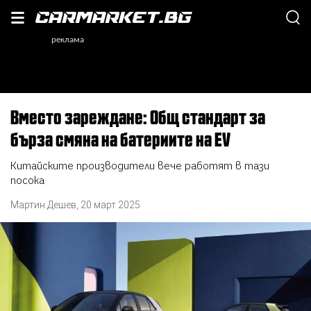
Вместо зареждане: Общ стандарт за
бърза смяна на батериите на EV
Китайските производители вече работят в тази
посока
Мартин Дешев
,
20 март 2025