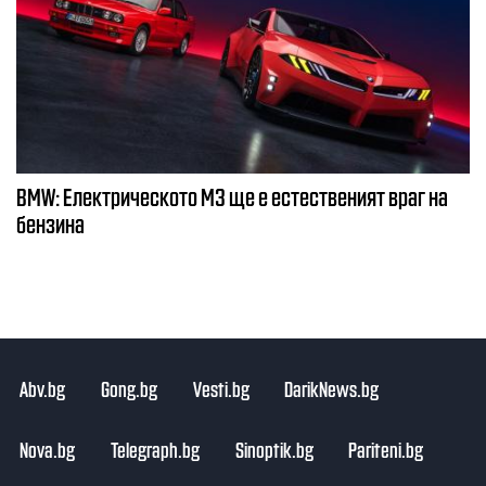
BMW: Електрическото М3 ще е естественият враг на
бензина
Abv.bg
Gong.bg
Vesti.bg
DarikNews.bg
Nova.bg
Telegraph.bg
Sinoptik.bg
Pariteni.bg