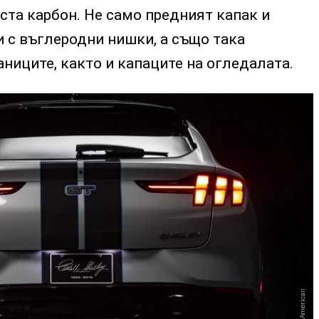
ста карбон. Не само предният капак и
 с въглеродни нишки, а също така
аниците, както и капаците на огледалата.
Shelby American