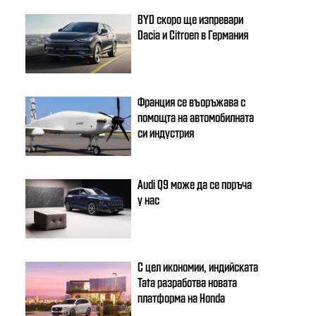
BYD скоро ще изпревари
Dacia и Citroеn в Германия
Франция се въоръжава с
помощта на автомобилната
си индустрия
Audi Q9 може да се поръча
у нас
С цел икономии, индийската
Tata разработва новата
платформа на Honda