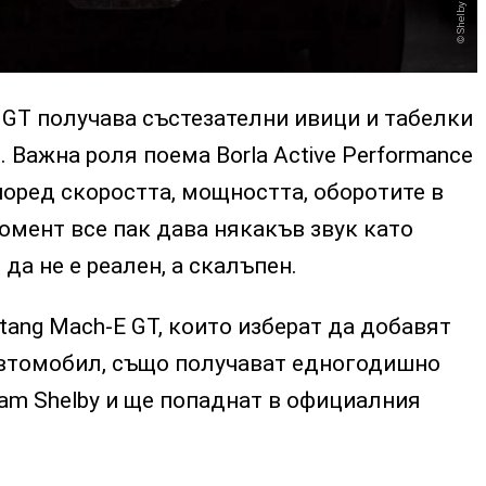
 GT получава състезателни ивици и табелки
. Важна роля поема Borla Active Performance
поред скоростта, мощността, оборотите в
омент все пак дава някакъв звук като
да не е реален, а скалъпен.
ang Mach-E GT, които изберат да добавят
автомобил, също получават едногодишно
am Shelby и ще попаднат в официалния