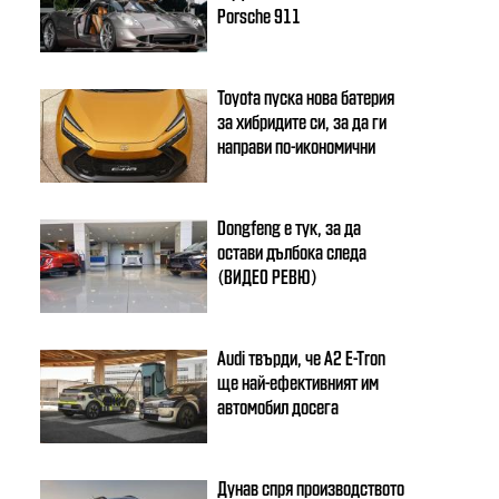
Porsche 911
Toyota пуска нова батерия
за хибридите си, за да ги
направи по-икономични
Dongfeng e тук, за да
остави дълбока следа
(ВИДЕО РЕВЮ)
Audi твърди, че A2 E-Tron
ще най-ефективният им
автомобил досега
Дунав спря производството