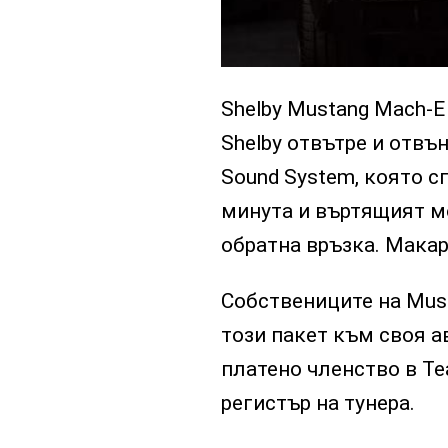
Shelby Mustang Mach-E
Shelby отвътре и отвън
Sound System, която с
минута и въртящият м
обратна връзка. Макар 
Собствениците на Must
този пакет към своя 
платено членство в Te
регистър на тунера.