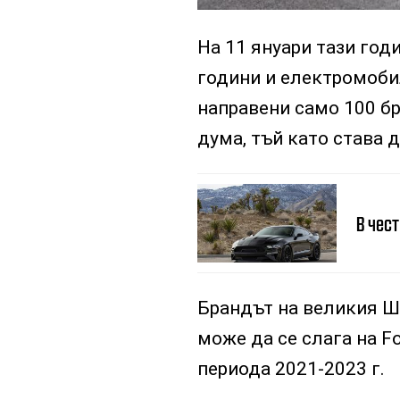
На 11 януари тази го
години и електромобил
направени само 100 бр
дума, тъй като става д
В чес
Брандът на великия Ш
може да се слага на F
периода 2021-2023 г.