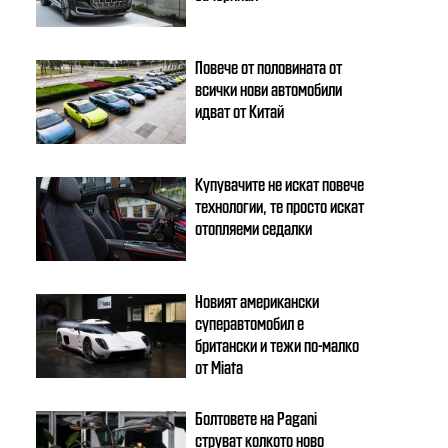
Повече от половината от
всички нови автомобили
идват от Китай
Купувачите не искат повече
технологии, те просто искат
отопляеми седалки
Новият американски
суперавтомобил е
британски и тежи по-малко
от Miata
Болтовете на Pagani
струват колкото ново