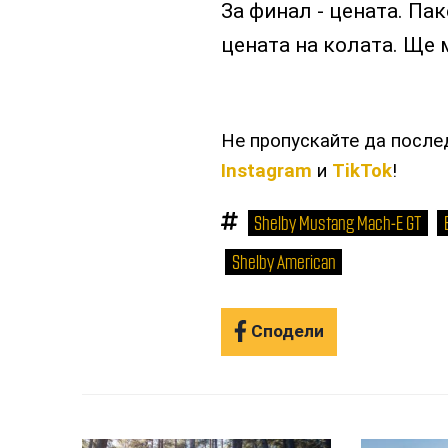
За финал - цената. Па
цената на колата. Ще 
Не пропускайте да посл
Instagram
и
TikTok
!
Shelby Mustang Mach-E GT
Shelby American
Сподели