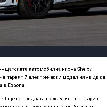
 - щатската автомобилна икона Shelby
 че първят й електрически модел няма да се
а в Европа.
 GT ще се предлага ексклузивно в Стария
рмата, е възприел е-колите по-бързо от