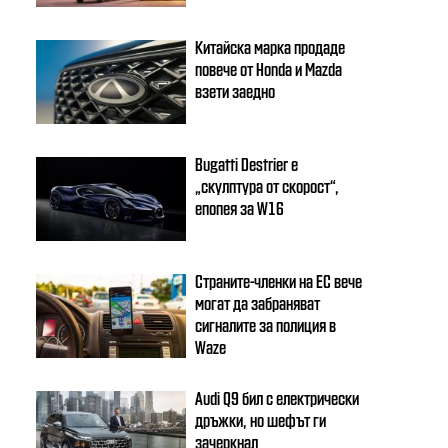
Китайска марка продаде
повече от Honda и Mazda
взети заедно
Bugatti Destrier е
„скулптура от скорост“,
епопея за W16
Страните-членки на ЕС вече
могат да забраняват
сигналите за полиция в
Waze
Audi Q9 бил с електрически
дръжки, но шефът ги
зачеркнал