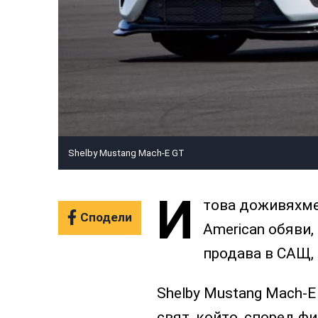
Shelby Mustang Mach-E GT
И
това доживяхме
Сподели
American обяви,
продава в САЩ, 
Shelby Mustang Mach-E
свят, който, според фи