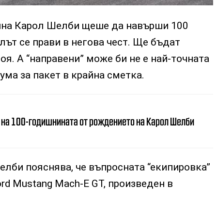
дина Карол Шелби щеше да навърши 100
ът се прави в негова чест. Ще бъдат
оя. А “направени” може би не е най-точната
ума за пакет в крайна сметка.
т на 100-годишнината от рождението на Карол Шелби
елби пояснява, че въпросната “екипировка”
ord Mustang Mach-E GT, произведен в