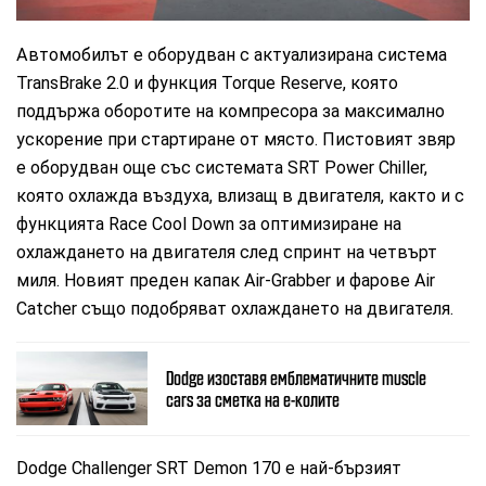
Автомобилът е оборудван с актуализирана система
TransBrake 2.0 и функция Torque Reserve, която
поддържа оборотите на компресора за максимално
ускорение при стартиране от място. Пистовият звяр
е оборудван още със системата SRT Power Chiller,
която охлажда въздуха, влизащ в двигателя, както и с
функцията Race Cool Down за оптимизиране на
охлаждането на двигателя след спринт на четвърт
миля. Новият преден капак Air-Grabber и фарове Air
Catcher също подобряват охлаждането на двигателя.
Dodge изоставя емблематичните muscle
cars за сметка на е-колите
Dodge Challenger SRT Demon 170 е най-бързият