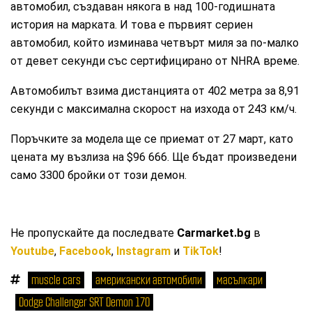
автомобил, създаван някога в над 100-годишната
история на марката. И това е първият сериен
автомобил, който изминава четвърт миля за по-малко
от девет секунди със сертифицирано от NHRA време.
Автомобилът взима дистанцията от 402 метра за 8,91
секунди с максимална скорост на изхода от 243 км/ч.
Поръчките за модела ще се приемат от 27 март, като
цената му възлиза на $96 666. Ще бъдат произведени
само 3300 бройки от този демон.
Не пропускайте да последвате
Carmarket.bg
в
Youtube
,
Facebook
,
Instagram
и
TikTok
!
muscle cars
американски автомобили
масълкари
Dodge Challenger SRT Demon 170