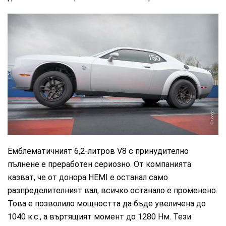
Dodge
Емблематичният 6,2-литров V8 с принудително
пълнене е преработен сериозно. От компанията
казват, че от донора HEMI е останал само
разпределителният вал, всичко останало е променено.
Това е позволило мощността да бъде увеличена до
1040 к.с., а въртящият момент до 1280 Нм. Тези