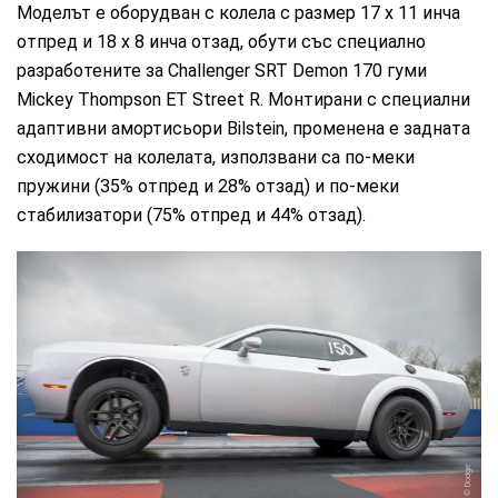
Моделът е оборудван с колела с размер 17 х 11 инча
отпред и 18 х 8 инча отзад, обути със специално
разработените за Challenger SRT Demon 170 гуми
Mickey Thompson ET Street R. Монтирани с специални
адаптивни амортисьори Bilstein, променена е задната
сходимост на колелата, използвани са по-меки
пружини (35% отпред и 28% отзад) и по-меки
стабилизатори (75% отпред и 44% отзад).
Dodge