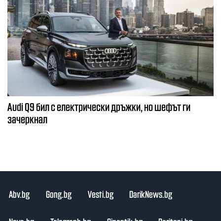
Audi Q9 бил с електрически дръжки, но шефът ги
зачеркнал
Abv.bg
Gong.bg
Vesti.bg
DarikNews.bg