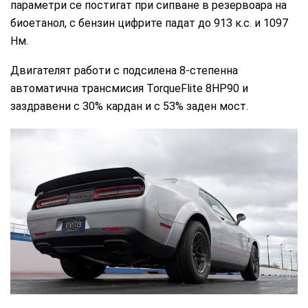
параметри се постигат при сипване в резервоара на
биоетанол, с бензин цифрите падат до 913 к.с. и 1097
Нм.
Двигателят работи с подсилена 8-степенна
автоматична трансмисия TorqueFlite 8HP90 и
заздравени с 30% кардан и с 53% заден мост.
Dodge