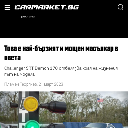
Това е най-бързият и мощен масълкар в
света
Challenger SRT Demon 170 отбелязва края на жизнения
път на модела
Пламен Георгиев
,
21 март 2023