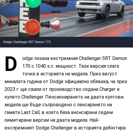
, Dodge
Dodge Challenger SRT Demon 170
D
odge показа екстремния Challenger SRT Demon
170 с 1040 к.с. мощност. Тази версия слага
точка в историята на модела. През август
миналата година от Dodge официално обявиха, че през
2023 г. ще свали от производство седана Charger и
купето Challenger. Пенсионирането на двата култови
модела ще бъде съпроводено с лансирането на
гамата Last Call, в която бяха анонсирани седем
лимитирани версии на двата модела. Най-
експремният Dodge Challenger в историята дебютира