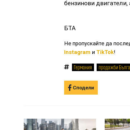
бензинови двигатели, 
БТА
Не пропускайте да посл
Instagram
и
TikTok
!
Германия
продажби Бълг
Сподели