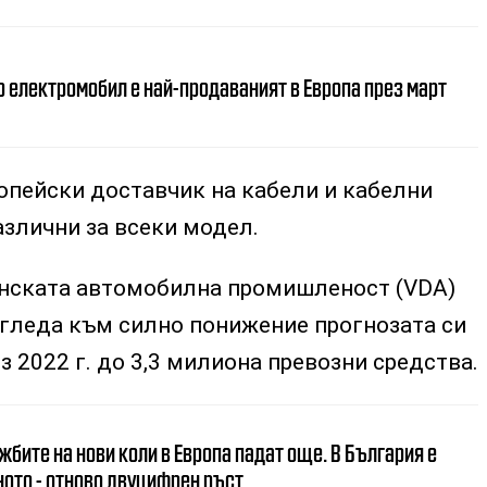
о електромобил е най-продаваният в Европа през март
опейски доставчик на кабели и кабелни
азлични за всеки модел.
нската автомобилна промишленост (VDA)
гледа към силно понижение прогнозата си
з 2022 г. до 3,3 милиона превозни средства.
бите на нови коли в Европа падат още. В България е
ното - отново двуцифрен ръст