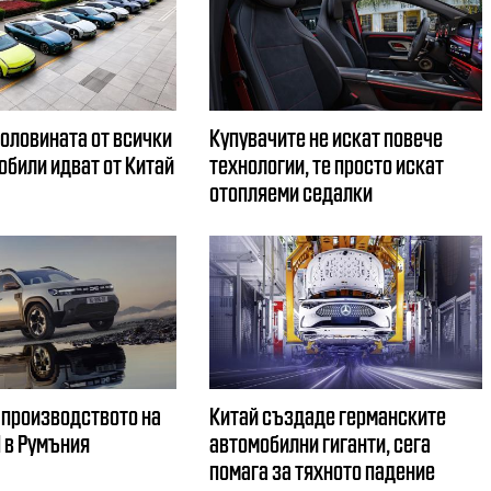
половината от всички
Купувачите не искат повече
обили идват от Китай
технологии, те просто искат
отопляеми седалки
 производството на
Китай създаде германските
d в Румъния
автомобилни гиганти, сега
помага за тяхното падение