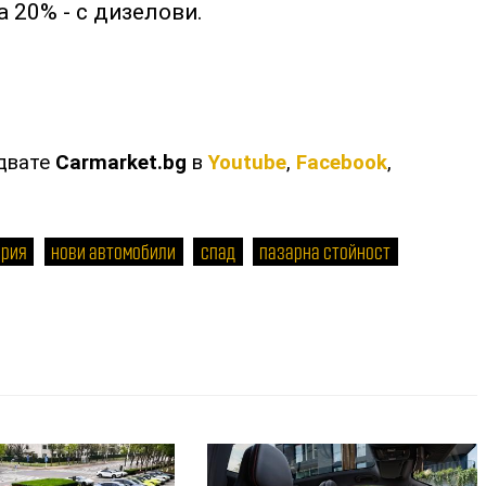
а 20% - с дизелови.
едвате
Carmarket.bg
в
Youtube
,
Facebook
,
ария
нови автомобили
спад
пазарна стойност