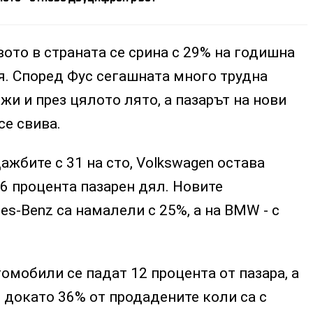
ото в страната се срина с 29% на годишна
я. Според Фус сегашната много трудна
и и през цялото лято, а пазарът на нови
е свива.
ажбите с 31 на сто, Volkswagen остава
,6 процента пазарен дял. Новите
es-Benz са намалели с 25%, а на BMW - с
омобили се падат 12 процента от пазара, а
, докато 36% от продадените коли са с