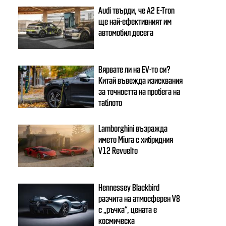
Audi твърди, че A2 E-Tron
ще най-ефективният им
автомобил досега
Вярвате ли на EV-то си?
Китай въвежда изисквания
за точността на пробега на
таблото
Lamborghini възражда
името Miura с хибридния
V12 Revuelto
Hennessey Blackbird
разчита на атмосферен V8
с „ръчка“, цената е
космическа