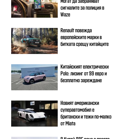
могат да забраняват
сигналите за полиция в
Waze
Renault повежда
европейските марки в
битката срещу китайците
Китайският електрически
Polo: лизинг от 99 евро и
безплатно зареждане
Новият американски
суперавтомобил е
британски и тежи по-малко
от Miata
В Китай ДВГ вече е просто