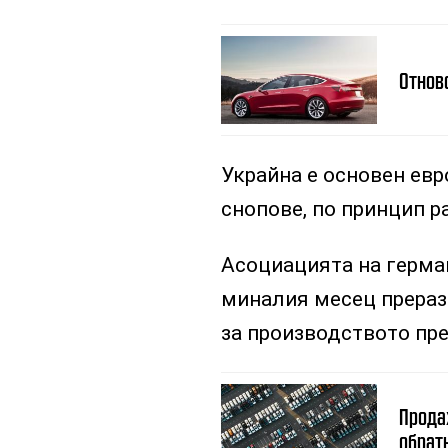
Отнов
Украйна е основен евр
снопове, по принцип р
Асоциацията на герма
миналия месец прераз
за производството пре
Продаж
обрат