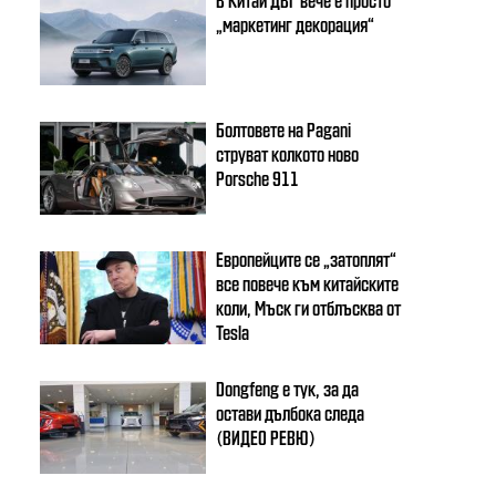
„маркетинг декорация“
Болтовете на Pagani
струват колкото ново
Porsche 911
Европейците се „затоплят“
все повече към китайските
коли, Мъск ги отблъсква от
Tesla
Dongfeng e тук, за да
остави дълбока следа
(ВИДЕО РЕВЮ)