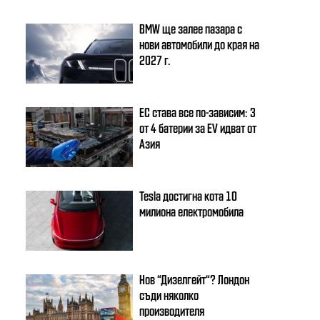
BMW ще залее пазара с
нови автомобили до края на
2027 г.
ЕС става все по-зависим: 3
от 4 батерии за EV идват от
Азия
Tesla достигна кота 10
милиона електромобила
Нов “Дизелгейт“? Лондон
съди няколко
производителя