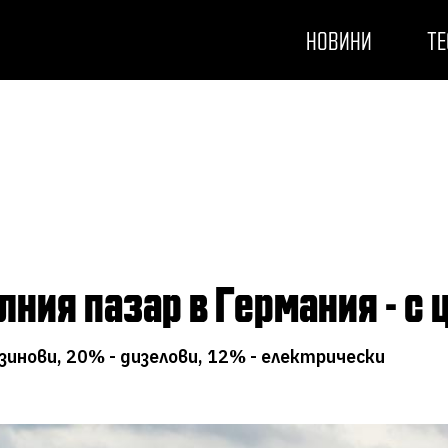
НОВИНИ
ТЕ
лния пазар в Германия - с
зинови, 20% - дизелови, 12% - електрически