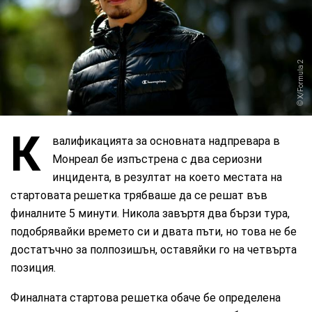
X/Formula 2
К
валификацията за основната надпревара в
Монреал бе изпъстрена с два сериозни
инцидента, в резултат на което местата на
стартовата решетка трябваше да се решат във
финалните 5 минути. Никола завъртя два бързи тура,
подобрявайки времето си и двата пъти, но това не бе
достатъчно за полпозишън, оставяйки го на четвърта
позиция.
Финалната стартова решетка обаче бе определена