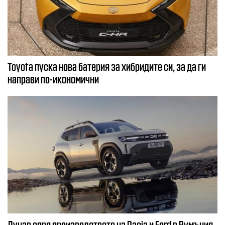
Toyota пуска нова батерия за хибридите си, за да ги
направи по-икономични
Дунав спря производството на Dacia и Ford в Румъния