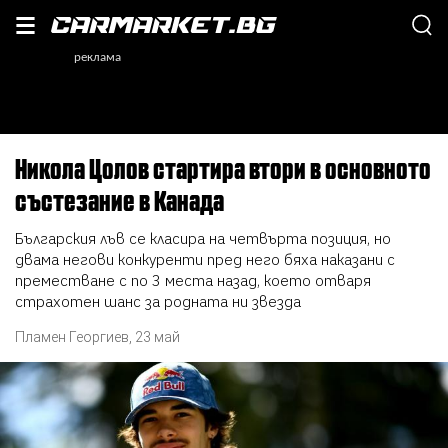
Никола Цолов стартира втори в основното
състезание в Канада
Българския лъв се класира на четвърта позиция, но
двама негови конкуренти пред него бяха наказани с
преместване с по 3 места назад, което отваря
страхотен шанс за родната ни звезда
Пламен Георгиев
,
23 май