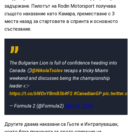
задържане. Пилотът на Rodin Motorsport получава
същото наказание като Камара, преместване с 3
места назад за стартовете в спринта и основното
състезание.
The Bulgarian Lion is full of confidence heading into
Canada 😏
@NikolaTsolov
recaps a tricky Miami
weekend and discusses being the championship
leader 👉
https://t.co/bWDvYBmB3b
#F2
#CanadianGP
pic.twitter.
— Formula 2 (@Formula2)
May 21, 2026
Другите двама наказани са Гьоте и Интрапувашак,
които бяха причината за двете спирания на