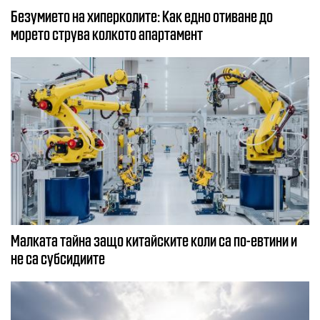
Безумието на хиперколите: Как едно отиване до
морето струва колкото апартамент
Малката тайна защо китайските коли са по-евтини и
не са субсидиите