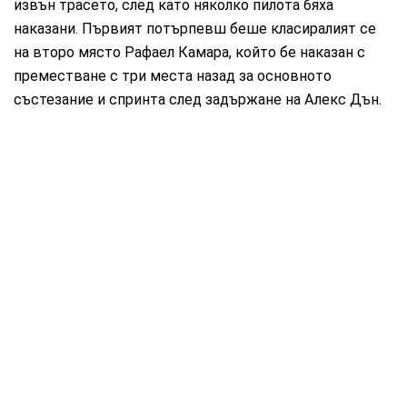
извън трасето, след като няколко пилота бяха
наказани. Първият потърпевш беше класиралият се
на второ място Рафаел Камара, който бе наказан с
преместване с три места назад за основното
състезание и спринта след задържане на Алекс Дън.