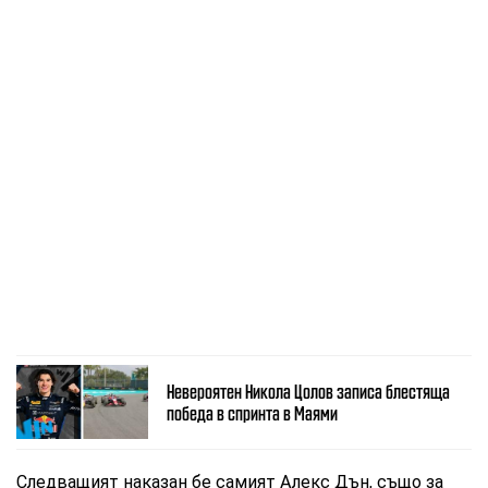
Невероятен Никола Цолов записа блестяща
победа в спринта в Маями
Следващият наказан бе самият Алекс Дън, също за