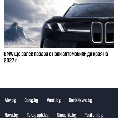
BMW ще залее пазара с нови автомобили до края на
2027 г.
Abv.bg
Gong.bg
Vesti.bg
DarikNews.bg
Nova.bg
Telegraph.bg
Sinoptik.bg
Pariteni.bg