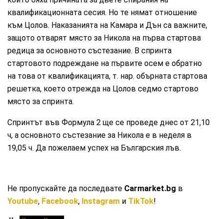
квалификационната сесия. Но те нямат отношение
към Цолов. Наказанията на Камара и Дън са важните,
защото отварят място за Никола на първа стартова
редица за основното състезание. В спринта
стартовото подреждане на първите осем е обратно
на това от квалификацията, т. нар. обърната стартова
решетка, което отрежда на Цолов седмо стартово
място за спринта.
Спринтът във Формула 2 ще се проведе днес от 21,10
ч, а основното състезание за Никола е в неделя в
19,05 ч. Да пожелаем успех на Българския лъв.
Не пропускайте да последвате
Carmarket.bg
в
Youtube
,
Facebook
,
Instagram
и
TikTok
!