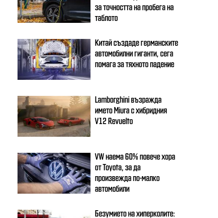
за точността на пробега на
таблото
Китай създаде германските
автомобилни гиганти, сега
помага за тяхното падение
Lamborghini възражда
името Miura с хибридния
V12 Revuelto
VW наема 60% повече хора
от Toyota, за да
произвежда по-малко
автомобили
Безумието на хиперколите: