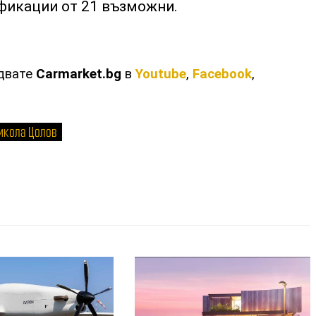
ификации от 21 възможни.
едвате
Carmarket.bg
в
Youtube
,
Facebook
,
икола Цолов