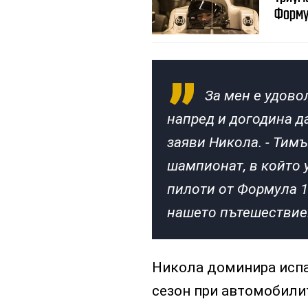
Форму
За мен е удово
напред и догодина да
заяви Никола. - Тим
шампионат, в който у
пилоти от Формула 1
нашето пътешествие.
Никола доминира испан
сезон при автомобилит