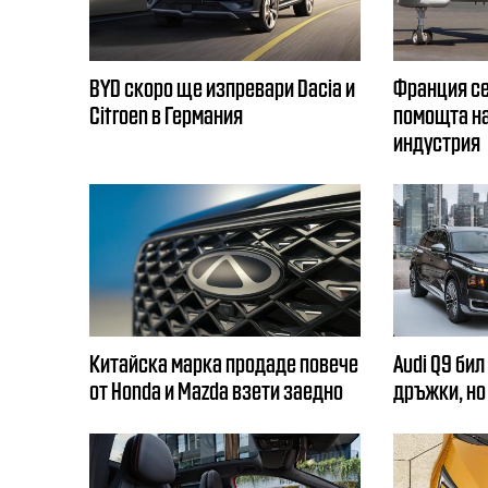
BYD скоро ще изпревари Dacia и
Франция се
Citroеn в Германия
помощта на
индустрия
Китайска марка продаде повече
Audi Q9 бил
от Honda и Mazda взети заедно
дръжки, но