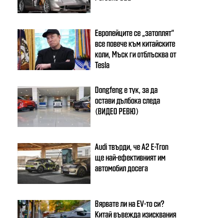
Европейците се „затоплят“
все повече към китайските
коли, Мъск ги отблъсква от
Tesla
Dongfeng e тук, за да
остави дълбока следа
(ВИДЕО РЕВЮ)
Audi твърди, че A2 E-Tron
ще най-ефективният им
автомобил досега
Вярвате ли на EV-то си?
Китай въвежда изисквания