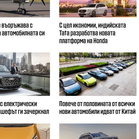
 въоръжава с
С цел икономии, индийската
 автомобилната си
Tata разработва новата
платформа на Honda
 с електрически
Повече от половината от всички
 шефът ги зачеркнал
нови автомобили идват от Китай