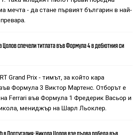
а мечта - да стане първият българин в най-
превара.
а Цолов спечели титлата във Формула 4 в дебютния си
T Grand Prix - тимът, за който кара
ъв Формула 3 Виктор Мартенс. Отборът е
на Ferrari във Формула 1 Фредерик Васьор и
Никола, мениджър на Шарл Льоклер.
 в Португалия: Никола Цолов взе първа победа във