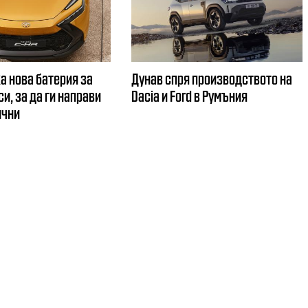
а нова батерия за
Дунав спря производството на
и, за да ги направи
Dacia и Ford в Румъния
ични