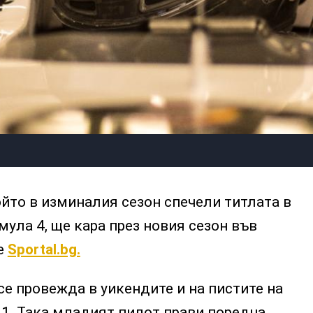
йто в изминалия сезон спечели титлата в
ула 4, ще кара през новия сезон във
е
Sportal.bg.
е провежда в уикендите и на пистите на
 1. Така младият пилот прави поредна