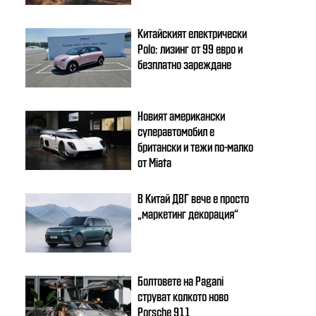
Китайският електрически
Polo: лизинг от 99 евро и
безплатно зареждане
Новият американски
суперавтомобил е
британски и тежи по-малко
от Miata
В Китай ДВГ вече е просто
„маркетинг декорация“
Болтовете на Pagani
струват колкото ново
Porsche 911