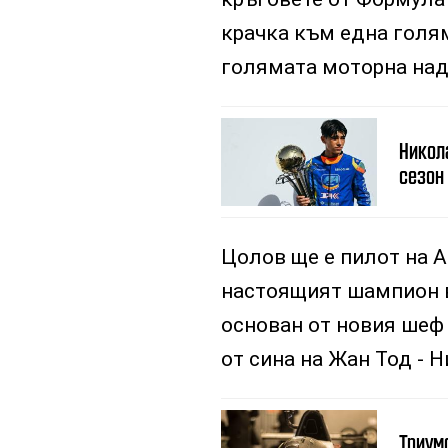
крачка към една голям
голямата моторна над
Никол
сезон
Цолов ще е пилот на AR
настоящият шампион в
основан от новия шеф 
от сина на Жан Тод - 
Триумф