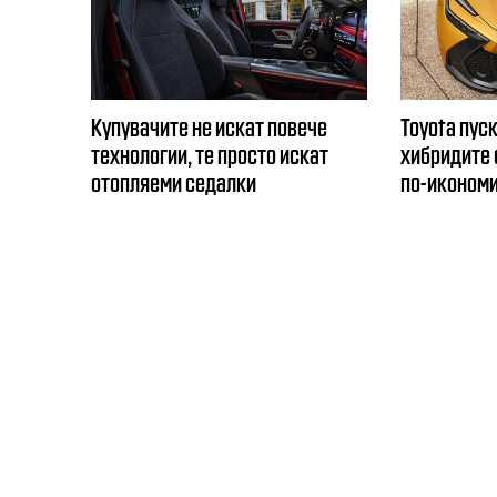
Купувачите не искат повече
Toyota пуск
технологии, те просто искат
хибридите с
отопляеми седалки
по-иконом