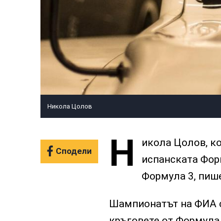
Никола Цолов
Н
икола Цолов, ко
Сподели
испанската Форм
Формула 3, пиш
Шампионатът на ФИА с
кръговете от Формула