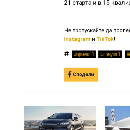
21 старта и в 15 квал
Не пропускайте да посл
Instagram
и
TikTok
!
Формула 3
Формула 1
Н
Сподели