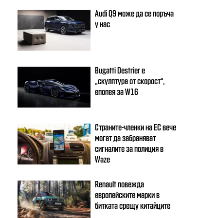
Audi Q9 може да се поръча
у нас
Bugatti Destrier е
„скулптура от скорост“,
епопея за W16
Страните-членки на ЕС вече
могат да забраняват
сигналите за полиция в
Waze
Renault повежда
европейските марки в
битката срещу китайците