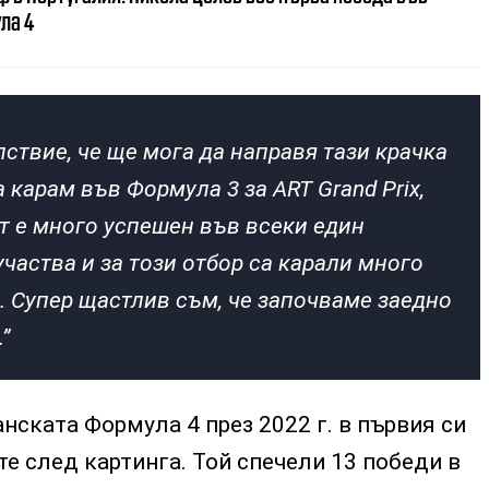
ла 4
лствие, че ще мога да направя тази крачка
 карам във Формула 3 за ART Grand Prix,
ът е много успешен във всеки един
частва и за този отбор са карали много
. Супер щастлив съм, че започваме заедно
”
ската Формула 4 през 2022 г. в първия си
е след картинга. Той спечели 13 победи в