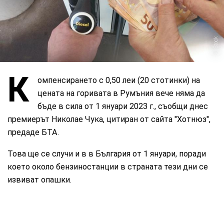
iStock
К
омпенсирането с 0,50 леи (20 стотинки) на
цената на горивата в Румъния вече няма да
бъде в сила от 1 януари 2023 г., съобщи днес
премиерът Николае Чука, цитиран от сайта "Хотнюз",
предаде БТА.
Това ще се случи и в в България от 1 януари, поради
което около бензиностанции в страната тези дни се
извиват опашки.