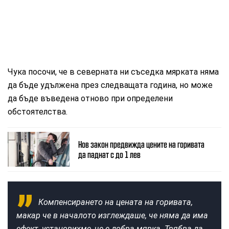
Чука посочи, че в северната ни съседка мярката няма
да бъде удължена през следващата година, но може
да бъде въведена отново при определени
обстоятелства.
Нов закон предвижда цените на горивата
да паднат с до 1 лев
Компенсирането на цената на горивата,
макар че в началото изглеждаше, че няма да има
ефект, установихме, че е добра мярка. Трябва да