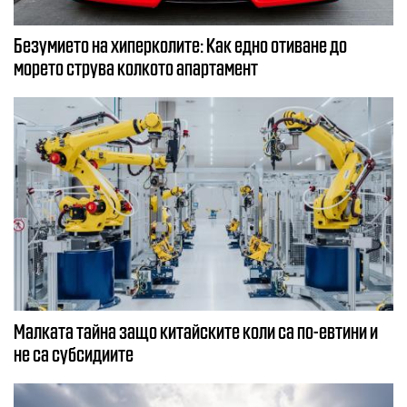
Безумието на хиперколите: Как едно отиване до
морето струва колкото апартамент
Малката тайна защо китайските коли са по-евтини и
не са субсидиите