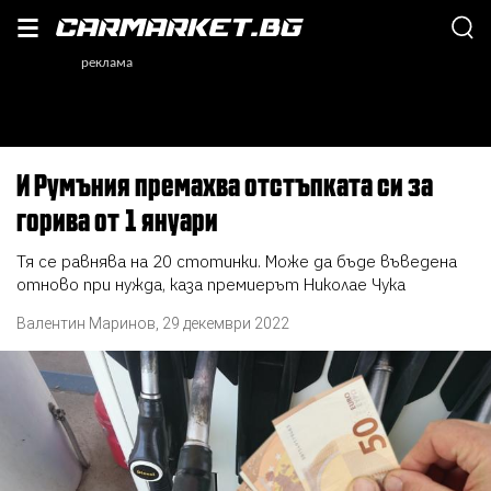
И Румъния премахва отстъпката си за
горива от 1 януари
Тя се равнява на 20 стотинки. Може да бъде въведена
отново при нужда, каза премиерът Николае Чука
Валентин Маринов
,
29 декември 2022