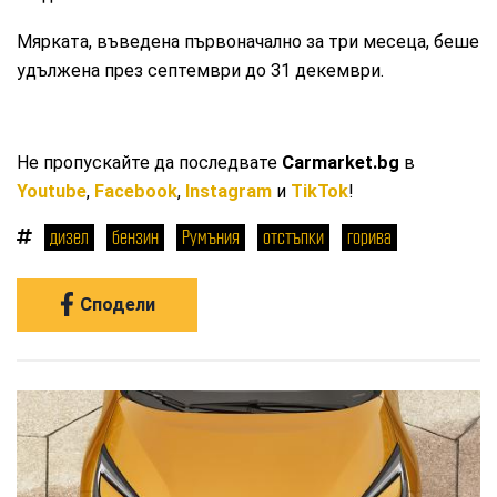
Мярката, въведена първоначално за три месеца, беше
удължена през септември до 31 декември.
Не пропускайте да последвате
Carmarket.bg
в
Youtube
,
Facebook
,
Instagram
и
TikTok
!
дизел
бензин
Румъния
отстъпки
горива
Сподели