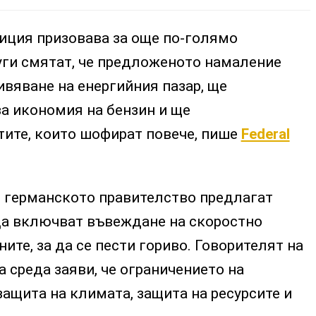
иция призовава за още по-голямо
уги смятат, че предложеното намаление
вяване на енергийния пазар, ще
а икономия на бензин и ще
тите, които шофират повече, пише
Federal
в германското правителство предлагат
да включват въвеждане на скоростно
ите, за да се пести гориво. Говорителят на
 среда заяви, че ограничението на
 защита на климата, защита на ресурсите и