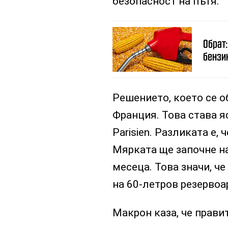
безопасност на пътя.”
Обрат:
бензи
Решението, което се о
Франция. Това става я
Parisien. Разликата е,
Мярката ще започне на
месеца. Това значи, ч
на 60-летров резервоа
Макрон каза, че прави