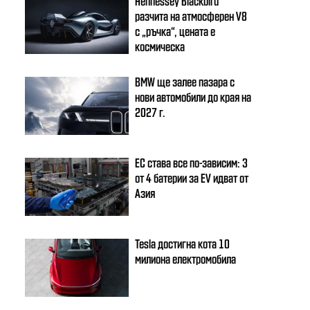
Hennessey Blackbird
разчита на атмосферен V8
с „ръчка“, цената е
космическа
BMW ще залее пазара с
нови автомобили до края на
2027 г.
ЕС става все по-зависим: 3
от 4 батерии за EV идват от
Азия
Tesla достигна кота 10
милиона електромобила