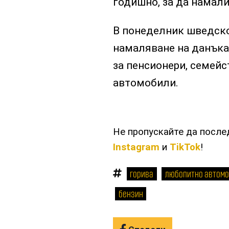
годишно, за да намали
В понеделник шведск
намаляване на данъка
за пенсионери, семейс
автомобили.
Не пропускайте да посл
Instagram
и
TikTok
!
горива
любопитно автом
бензин