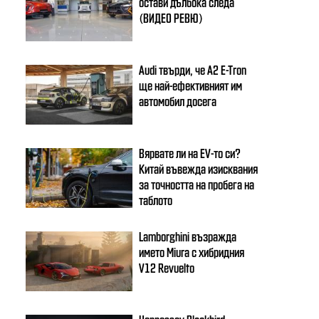
остави дълбока следа
(ВИДЕО РЕВЮ)
Audi твърди, че A2 E-Tron
ще най-ефективният им
автомобил досега
Вярвате ли на EV-то си?
Китай въвежда изисквания
за точността на пробега на
таблото
Lamborghini възражда
името Miura с хибридния
V12 Revuelto