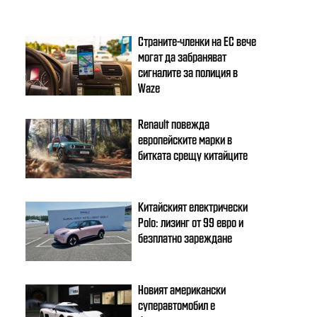
Страните-членки на ЕС вече
могат да забраняват
сигналите за полиция в
Waze
Renault повежда
европейските марки в
битката срещу китайците
Китайският електрически
Polo: лизинг от 99 евро и
безплатно зареждане
Новият американски
суперавтомобил е