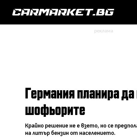
Германия планира да поеме част от цената на горивото на
шофьорите
Крайно решение не е взето, но се предп
на литър бензин от населението.