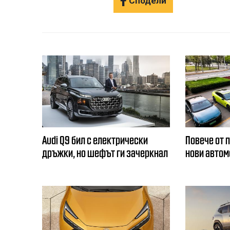
Сподели
Audi Q9 бил с електрически
Повече от 
дръжки, но шефът ги зачеркнал
нови автом