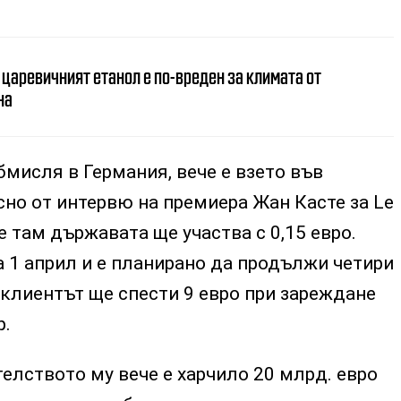
 царевичният етанол е по-вреден за климата от
на
бмисля в Германия, вече е взето във
сно от интервю на премиера Жан Касте за Le
 че там държавата ще участва с 0,15 евро.
 1 април и е планирано да продължи четири
е клиентът ще спести 9 евро при зареждане
р.
телството му вече е харчило 20 млрд. евро