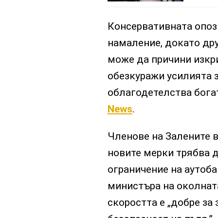
Консервативната опоз
намаление, докато др
може да причини изкри
обезкуражи усилията з
облагодетелства бога
News
.
Членове на Залените 
новите мерки трябва 
ограничение на аутобан
министъра на околната
скоростта е „добре за