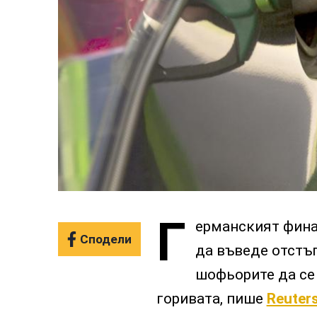
Г
ерманският фина
Сподели
да въведе отстъп
шофьорите да се 
горивата, пише
Reuter