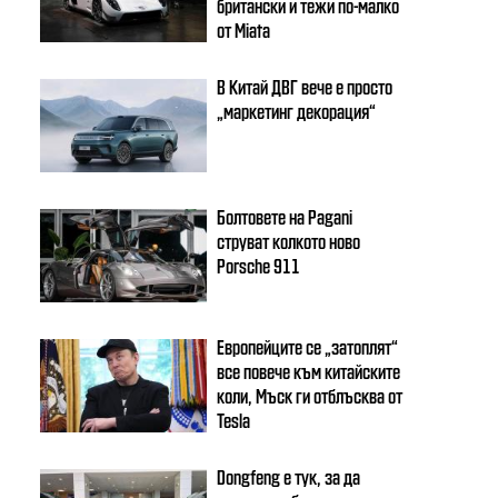
британски и тежи по-малко
от Miata
В Китай ДВГ вече е просто
„маркетинг декорация“
Болтовете на Pagani
струват колкото ново
Porsche 911
Европейците се „затоплят“
все повече към китайските
коли, Мъск ги отблъсква от
Tesla
Dongfeng e тук, за да