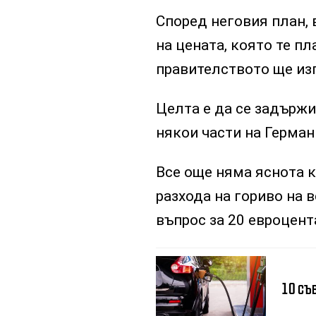
Според неговия план,
на цената, която те п
правителството ще из
Целта е да се задържи
някои части на Германи
Все още няма яснота к
разхода на гориво на в
въпрос за 20 евроцента
10 съв