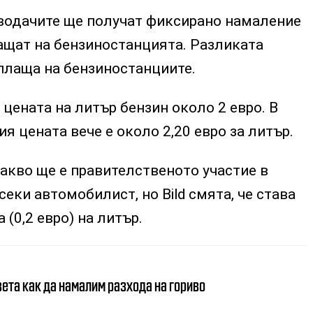
 водачите ще получат фиксирано намаление
лащат на бензиностанцията. Разликата
плаща на бензиностанциите.
 цената на литър бензин около 2 евро. В
я цената вече е около 2,20 евро за литър.
акво ще е правителственото участие в
секи автомобилист, но Bild смята, че става
 (0,2 евро) на литър.
ета как да намалим разхода на гориво