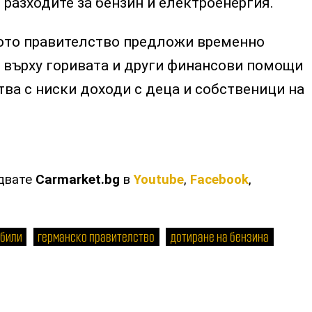
 разходите за бензин и електроенергия.
ото правителство предложи временно
 върху горивата и други финансови помощи
тва с ниски доходи с деца и собственици на
едвате
Carmarket.bg
в
Youtube
,
Facebook
,
обили
германско правителство
дотиране на бензина