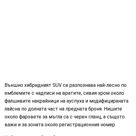
Външно хибридният SUV се разпознава най-лесно по
емблемите с надписи на вратите, сивия хром около
фалшивите накрайници на ауспуха и модифицираната
лайсна по долната част на предната броня. Нишите
около фаровете за мъгла са с черен гланц, а същото
важи и за зоната около регистрационния номер.