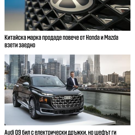
Китайска марка продаде повече от Honda и Mazda
взети заедно
Audi Q9 бил с електрически дръжки, но шефът ги