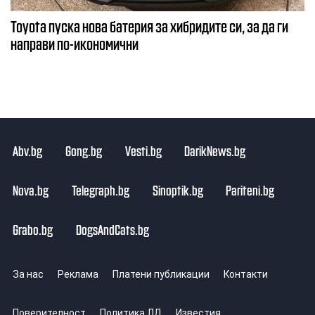
Toyota пуска нова батерия за хибридите си, за да ги
направи по-икономични
Abv.bg
Gong.bg
Vesti.bg
DarikNews.bg
Nova.bg
Telegraph.bg
Sinoptik.bg
Pariteni.bg
Grabo.bg
DogsAndCats.bg
За нас
Реклама
Платени публикации
Контакти
Поверителност
Политика ЛД
Известия