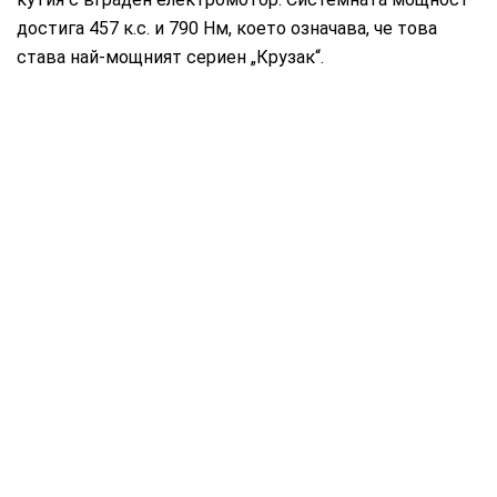
достига 457 к.с. и 790 Нм, което означава, че това
става най-мощният сериен „Крузак“.