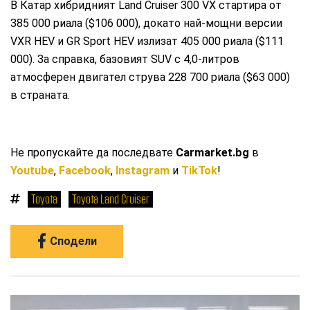
В Катар хибридният Land Cruiser 300 VX стартира от
385 000 риала ($106 000), докато най-мощни версии
VXR HEV и GR Sport HEV излизат 405 000 риала ($111
000). За справка, базовият SUV с 4,0-литров
атмосферен двигател струва 228 700 риала ($63 000)
в страната.
Не пропускайте да последвате
Carmarket.bg
в
Youtube
,
Facebook
,
Instagram
и
TikTok
!
Toyota
Toyota Land Cruiser
Сподели