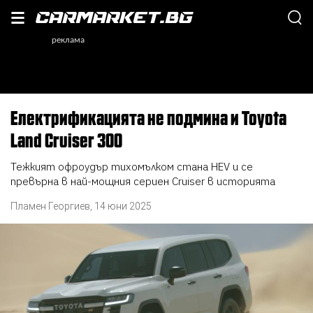
Електрификацията не подмина и Toyota
Land Cruiser 300
Тежкият офроудър тихомълком стана HEV и се
превърна в най-мощния сериен Cruiser в историята
Пламен Георгиев
,
14 юни 2025