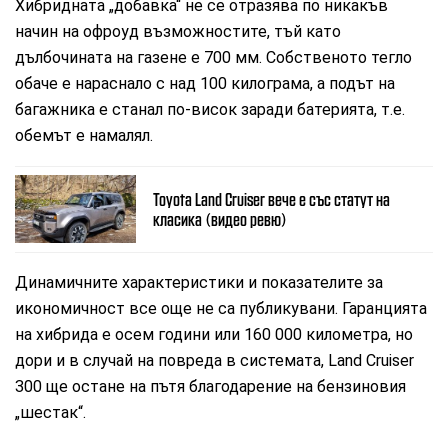
Хибридната „добавка“ не се отразява по никакъв
начин на офроуд възможностите, тъй като
дълбочината на газене е 700 мм. Собственото тегло
обаче е нараснало с над 100 килограма, а подът на
багажника е станал по-висок заради батерията, т.е.
обемът е намалял.
Toyota Land Cruiser вече е със статут на
класика (видео ревю)
Динамичните характеристики и показателите за
икономичност все още не са публикувани. Гаранцията
на хибрида е осем години или 160 000 километра, но
дори и в случай на повреда в системата, Land Cruiser
300 ще остане на пътя благодарение на бензиновия
„шестак“.