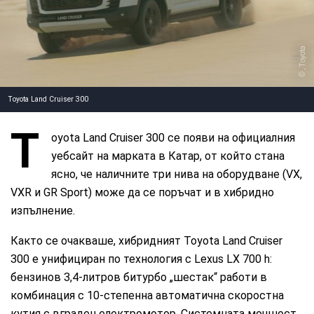
, Toyota
Toyota Land Cruiser 300
T
oyota Land Cruiser 300 се появи на официалния
уебсайт на марката в Катар, от който стана
ясно, че наличните три нива на оборудване (VX,
VXR и GR Sport) може да се поръчат и в хибридно
изпълнение.
Както се очакваше, хибридният Toyota Land Cruiser
300 е унифициран по технология с Lexus LX 700 h:
бензинов 3,4-литров битурбо „шестак“ работи в
комбинация с 10-степенна автоматична скоростна
кутия с вграден електромотор. Системната мощност