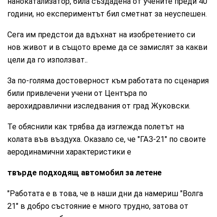
нанокатализатор, била създадена от учените преди 40
години, но експериментът бил сметнат за неуспешен.
Сега им предстои да вдъхнат на изобретението си
нов живот и в същото време да се замислят за какви
цели да го използват..
За по-голяма достоверност към работата по сценария
били привлечени учени от Центъра по
аерохидравлични изследвания от град Жуковски.
Те обяснили как трябва да изглежда полетът на
колата във въздуха. Оказало се, че "ГАЗ-21" по своите
аеродинамични характеристики е
твърде подходящ автомобил за летене
"Работата е в това, че в наши дни да намериш "Волга
21" в добро състояние е много трудно, затова от