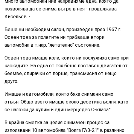
много автомобили ние направихме една, която да
позволява да се снима вътре в нея - продължава
Кисельов. -
Беше ни необходим салон, произведен през 1967 г.
Освен това за полетите ни трябваше втори
автомобил в т.нар. "летателно" състояние.
Освен това имаше коли, които ни послужиха само при
каскадите. На една от тях беше поставен двигател от
беемве, спирачки от порше, трансмисия от нещо
друго.
Имаше и автомобили, които бяха снимани само
отвън. Общо взето имаше около десетина волги, като
се наложи да купим и един мерцедес С-класа."
В крайна сметка за целия снимачен процес са
използвани 10 автомобила "Волга ГАЗ-21" в различно