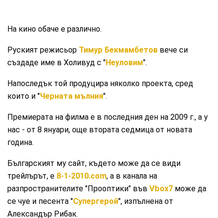
На кино обаче е различно.
Руският режисьор
Тимур Бекмамбетов
вече си
създаде име в Холивуд с "
Неуловим
".
Напоследък той продуцира няколко проекта, сред
които и "
Черната мълния
".
Премиерата на филма е в последния ден на 2009 г., а у
нас - от 8 януари, още втората седмица от новата
година.
Българският му сайт, където може да се види
трейлърът, е
8-1-2010.com
, а в канала на
разпространителите "Прооптики" във
Vbox7
може да
се чуе и песента "
Супергерой
", изпълнена от
Александър Рибак.