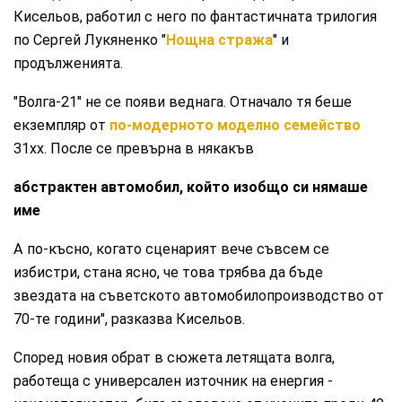
Кисельов, работил с него по фантастичната трилогия
по Сергей Лукяненко "
Нощна стража
" и
продълженията.
"Волга-21" не се появи веднага. Отначало тя беше
екземпляр от
по-модерното моделно семейство
31xx. После се превърна в някакъв
абстрактен автомобил, който изобщо си нямаше
име
А по-късно, когато сценарият вече съвсем се
избистри, стана ясно, че това трябва да бъде
звездата на съветското автомобилопроизводство от
70-те години", разказва Кисельов.
Според новия обрат в сюжета летящата волга,
работеща с универсален източник на енергия -