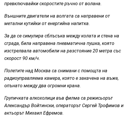
превключвайки скоростите ръчно от волана.
Външните двигатели на волгата са направени от
метални кутийки от енергийна напитка.
За да се симулира сблъсъка между колата и стена на
сграда, била направена пневматична пушка, която
изстрелвала автомобили на разстояние 20 метра със
скорост 90 км/ч.
Полетите над Москва са снимани с помощта на
радиоуправляема камера, която е закачена на въже,
опънато между два огромни крана.
Групичката алкохолици във филма са режисьорът
Александър Войтински, операторът Сергей Трофимов и
актьорът Михаил Ефремов.