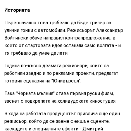
Историята
Първоначално това трябвало да бъде трилър за
улични гонки с автомобили. Режисьорът Александър
Войтински обаче направил контрапредложение, в
което от стартовата идея останала само волгата - и
тя трябвало да умее да лети.
Година по-късно двамата режисьори, които са
работили заедно и по рекламни проекти, предлагат
готовия сценария на "Юнивърсъл".
Така "Черната мълния" става първия руски филм,
заснет с подкрепата на холивудската киностудия.
В хода на работата продуцентът привлича още един
режисьор, който да се заеме с екшън сцените,
каскадите и специалните ефекти - Дмитрий