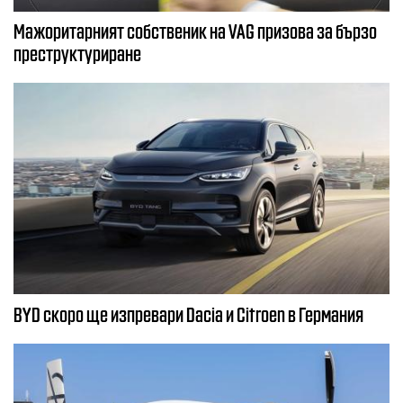
Мажоритарният собственик на VAG призова за бързо
преструктуриране
BYD скоро ще изпревари Dacia и Citroеn в Германия