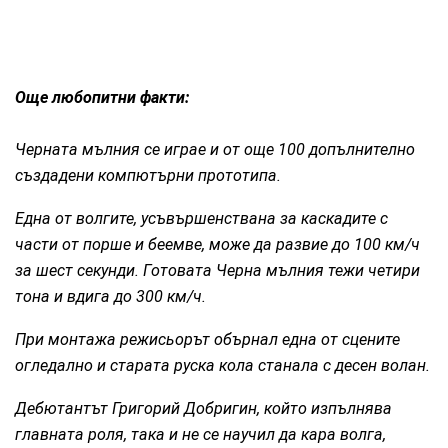
Още любопитни факти:
Черната мълния се играе и от още 100 допълнително
създадени компютърни прототипа.
Една от волгите, усъвършенствана за каскадите с
части от порше и беемве, може да развие до 100 км/ч
за шест секунди. Готовата Черна мълния тежи четири
тона и вдига до 300 км/ч.
При монтажа режисьорът обърнал една от сцените
огледално и старата руска кола станала с десен волан.
Дебютантът Григорий Добригин, който изпълнява
главната роля, така и не се научил да кара волга,