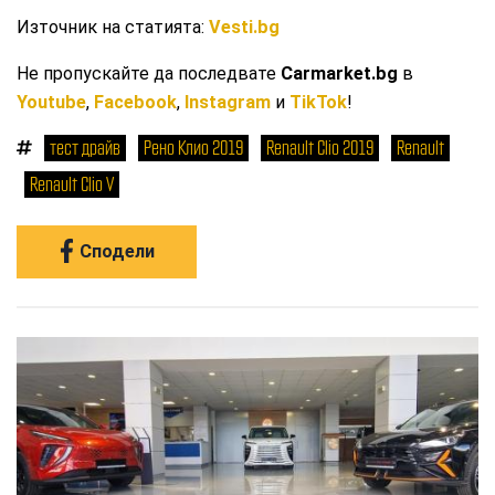
Източник на статията:
Vesti.bg
Не пропускайте да последвате
Carmarket.bg
в
Youtube
,
Facebook
,
Instagram
и
TikTok
!
тест драйв
Рено Клио 2019
Renault Clio 2019
Renault
Renault Clio V
Сподели