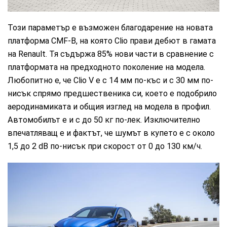
Този параметър е възможен благодарение на новата
платформа CMF-B, на която Clio прави дебют в гамата
на Renault. Тя съдържа 85% нови части в сравнение с
платформата на предходното поколение на модела.
Любопитно е, че Clio V е с 14 мм по-къс и с 30 мм по-
нисък спрямо предшественика си, което е подобрило
аеродинамиката и общия изглед на модела в профил.
Автомобилът е и с до 50 кг по-лек. Изключително
впечатляващ е и фактът, че шумът в купето е с около
1,5 до 2 dB по-нисък при скорост от 0 до 130 км/ч.