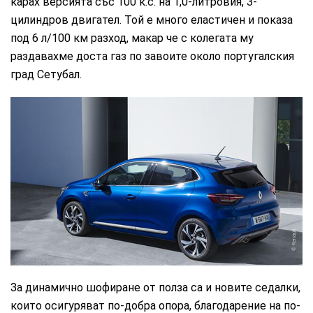
карах версията със 100 к.с. на 1,0-литровия, 3-
цилиндров двигател. Той е много еластичен и показа
под 6 л/100 км разход, макар че с колегата му
раздавахме доста газ по завоите около португалския
град Сетубал.
Renault
За динамично шофиране от полза са и новите седалки,
които осигуряват по-добра опора, благодарение на по-