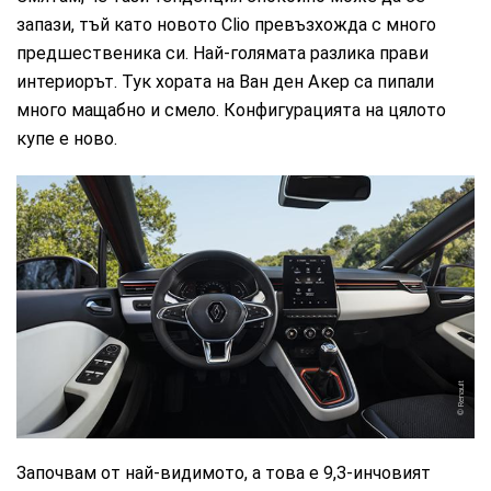
запази, тъй като новото Clio превъзхожда с много
предшественика си. Най-голямата разлика прави
интериорът. Тук хората на Ван ден Акер са пипали
много мащабно и смело. Конфигурацията на цялото
купе е ново.
Renault
Започвам от най-видимото, а това е 9,3-инчовият