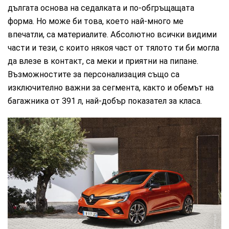
дългата основа на седалката и по-обгръщащата
форма. Но може би това, което най-много ме
впечатли, са материалите. Абсолютно всички видими
части и тези, с които някоя част от тялото ти би могла
да влезе в контакт, са меки и приятни на пипане.
Възможностите за персонализация също са
изключително важни за сегмента, както и обемът на
багажника от 391 л, най-добър показател за класа.
Renault