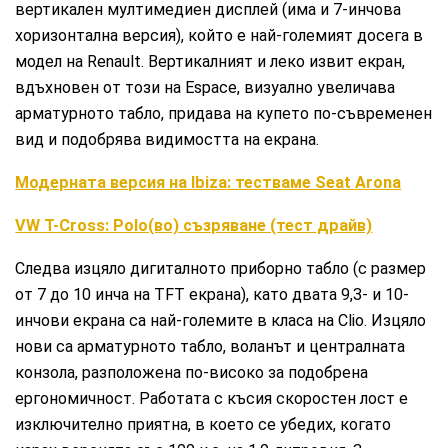
вертикален мултимедиен дисплей (има и 7-инчова
хоризонтална версия), който е най-големият досега в
модел на Renault. Вертикалният и леко извит екран,
вдъхновен от този на Espace, визуално увеличава
арматурното табло, придава на купето по-съвременен
вид и подобрява видимостта на екрана.
Модерната версия на Ibiza: тестваме Seat Arona
VW T-Cross: Polo(во) съзряване (тест драйв)
Следва изцяло дигиталното приборно табло (с размер
от 7 до 10 инча на TFT екрана), като двата 9,3- и 10-
инчови екрана са най-големите в класа на Clio. Изцяло
нови са арматурното табло, воланът и централната
конзола, разположена по-високо за подобрена
ергономичност. Работата с късия скоростен лост е
изключително приятна, в което се убедих, когато