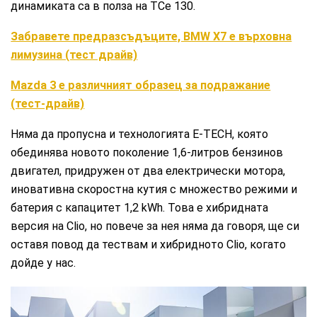
динамиката са в полза на TCe 130.
Забравете предразсъдъците, BMW X7 е върховна
лимузина (тест драйв)
Mazda 3 е различният образец за подражание
(тест-драйв)
Няма да пропусна и технологията E-TECH, която
обединява новото поколение 1,6-литров бензинов
двигател, придружен от два електрически мотора,
иновативна скоростна кутия с множество режими и
батерия с капацитет 1,2 kWh. Това е хибридната
версия на Clio, но повече за нея няма да говоря, ще си
оставя повод да тествам и хибридното Clio, когато
дойде у нас.