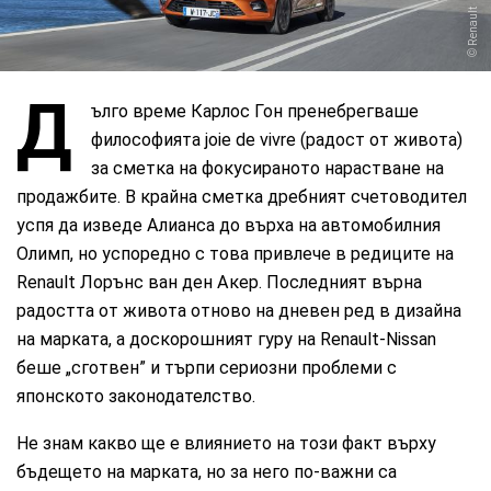
Renault
Д
ълго време Карлос Гон пренебрегваше
философията joie de vivre (радост от живота)
за сметка на фокусираното нарастване на
продажбите. В крайна сметка дребният счетоводител
успя да изведе Алианса до върха на автомобилния
Олимп, но успоредно с това привлече в редиците на
Renault Лорънс ван ден Акер. Последният върна
радостта от живота отново на дневен ред в дизайна
на марката, а доскорошният гуру на Renault-Nissan
беше „сготвен” и търпи сериозни проблеми с
японското законодателство.
Не знам какво ще е влиянието на този факт върху
бъдещето на марката, но за него по-важни са