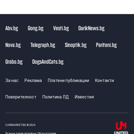
Abv.bg
Gong.bg
Vesti.bg
DarikNews.bg
Nova.bg
Telegraph.bg
Sinoptik.bg
Pariteni.bg
Grabo.bg
DogsAndCats.bg
За нас
Реклама
Платени публикации
Контакти
Поверителност
Политика ЛД
Известия
CARMARKET.BG © 2026
Всички права запазени.
Общи условия