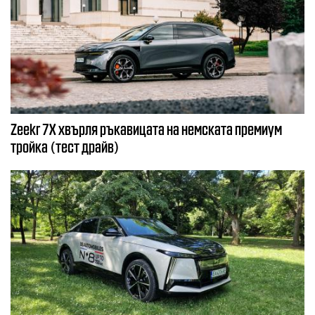
Zeekr 7X хвърля ръкавицата на немската премиум
тройка (тест драйв)