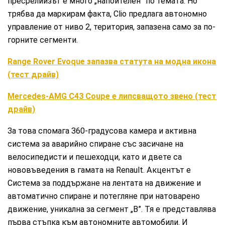
пресрелийзът е много „напоителен” по темата. Но
трябва да маркирам факта, Clio предлага автономно
управление от ниво 2, територия, запазена само за по-
горните сегменти.
Range Rover Evoque запазва статута на модна икона
(тест драйв)
Mercedes-AMG C43 Coupe е липсващото звено (тест
драйв)
За това спомага 360-градусова камера и активна
система за аварийно спиране със засичане на
велосипедисти и пешеходци, като и двете са
нововъведения в гамата на Renault. Акцентът е
Система за поддържане на лентата на движение и
автоматично спиране и потегляне при натоварено
движение, уникална за сегмент „В”. Тя е представлява
първа стъпка към автономните автомобили. И