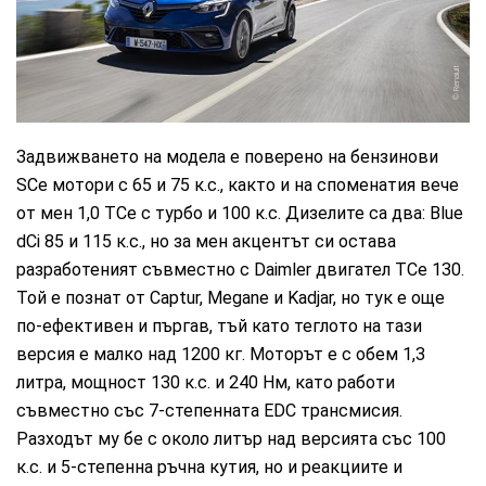
Renault
Задвижването на модела е поверено на бензинови
SCe мотори с 65 и 75 к.с., както и на споменатия вече
от мен 1,0 TCe с турбо и 100 к.с. Дизелите са два: Blue
dCi 85 и 115 к.с., но за мен акцентът си остава
разработеният съвместно с Daimler двигател TCe 130.
Той е познат от Captur, Megane и Kadjar, но тук е още
по-ефективен и пъргав, тъй като теглото на тази
версия е малко над 1200 кг. Моторът е с обем 1,3
литра, мощност 130 к.с. и 240 Нм, като работи
съвместно със 7-степенната EDC трансмисия.
Разходът му бе с около литър над версията със 100
к.с. и 5-степенна ръчна кутия, но и реакциите и