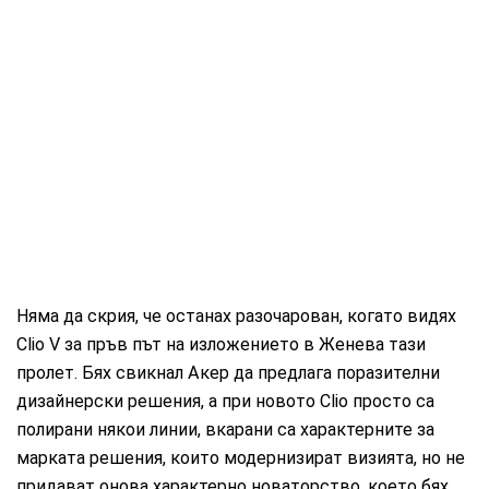
Няма да скрия, че останах разочарован, когато видях
Clio V за пръв път на изложението в Женева тази
пролет. Бях свикнал Акер да предлага поразителни
дизайнерски решения, а при новото Clio просто са
полирани някои линии, вкарани са характерните за
марката решения, които модернизират визията, но не
придават онова характерно новаторство, което бях