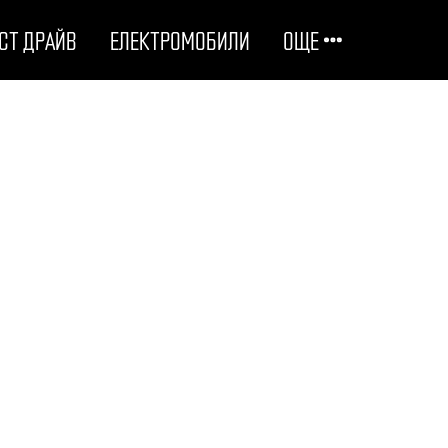
СТ ДРАЙВ
ЕЛЕКТРОМОБИЛИ
ОЩЕ
ОТГОВОРНИ НА ПЪТЯ
ТЕХНОЛОГИИ
СТУДЕНИ ДОСИЕТА
ЛЮБОПИТНО
МОТОРИ