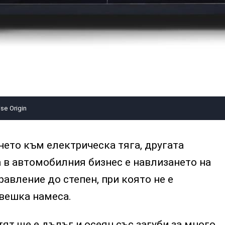
se Origin
ето към електрическа тяга, другата
 в автомобилния бизнес е навлизането на
авление до степен, при която не е
вешка намеса.
тят ще е дълъг и осеян със загуби за много