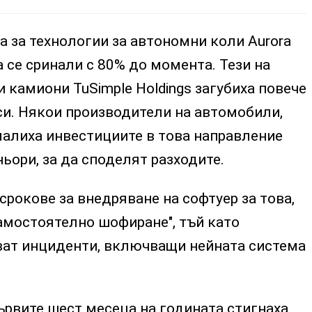
 за технологии за автономни коли Aurora
са се сринали с 80% до момента. Тези на
 камиони TuSimple Holdings загубиха повече
си. Някои производители на автомобили,
малиха инвестициите в това направление
ньори, за да споделят разходите.
срокове за внедряване на софтуер за това,
амостоятелно шофиране", тъй като
ват инциденти, включващи нейната система
 първите шест месеца на годината стигнаха