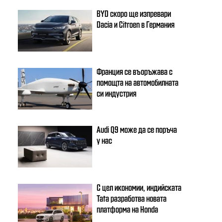
BYD скоро ще изпревари
Dacia и Citroеn в Германия
Франция се въоръжава с
помощта на автомобилната
си индустрия
Audi Q9 може да се поръча
у нас
С цел икономии, индийската
Tata разработва новата
платформа на Honda