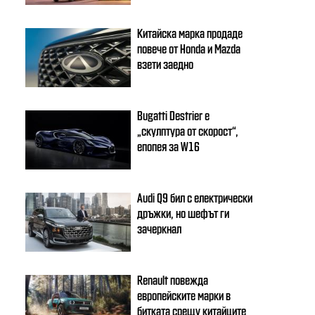
Китайска марка продаде
повече от Honda и Mazda
взети заедно
Bugatti Destrier е
„скулптура от скорост“,
епопея за W16
Audi Q9 бил с електрически
дръжки, но шефът ги
зачеркнал
Renault повежда
европейските марки в
битката срещу китайците