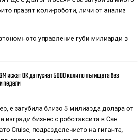
оито правят коли-роботи, личи от анализ
автономното управление губи милиарди в
 GM искат ОК да пуснат 5000 коли по пътищата без
 и педали
мер, е загубила близо 5 милиарда долара от
да изгради бизнес с роботаксита в Сан
ато Cruise, подразделението на гиганта,