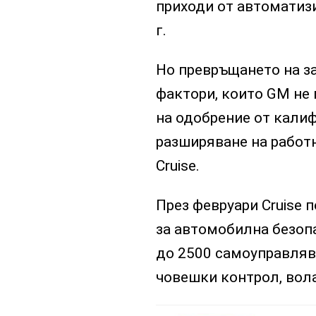
приходи от автоматизи
г.
Но превръщането на за
фактори, които GM не
на одобрение от кали
разширяване на работн
Cruise.
През февруари Cruise 
за автомобилна безоп
до 2500 самоуправлява
човешки контрол, вола