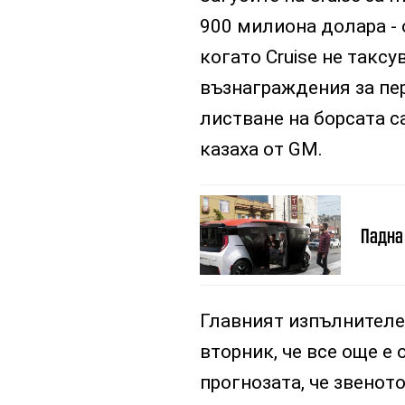
900 милиона долара - о
когато Cruise не таксу
възнаграждения за пер
листване на борсата са
казаха от GM.
Падна
Главният изпълнителе
вторник, че все още е 
прогнозата, че звено