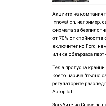
Акциите на компанията
Innovation, например, 
фирмата за безпилотни
от 70% от стойността 
включително Ford, на
или се обвързаха парт
Tesla пропусна крайни 
което нарича "пълно с
регулаторите разслед
Autopilot.
Загубите на Cruise за