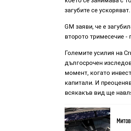
което се занимава с то
загубите се ускоряват.
GM заяви, че е загубил
второто тримесечие - 
Големите усилия на Cr
дългосрочен изследов
момент, когато инвест
капитали. И преоценяв
всякакъв вид ще навл
Митов