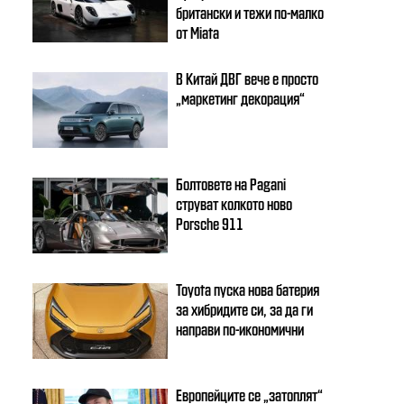
британски и тежи по-малко
от Miata
В Китай ДВГ вече е просто
„маркетинг декорация“
Болтовете на Pagani
струват колкото ново
Porsche 911
Toyota пуска нова батерия
за хибридите си, за да ги
направи по-икономични
Европейците се „затоплят“