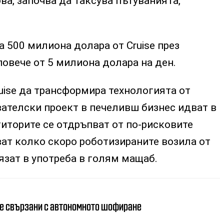
ва, започва да таксува пътуванията,
а 500 милиона долара от Cruise през
повече от 5 милиона долара на ден.
uise да трансформира технологията от
ателски проект в печеливш бизнес идват в
иторите се отдръпват от по-рисковите
ат колко скоро роботизираните возила от
язат в употреба в голям мащаб.
е свързани с автономното шофиране