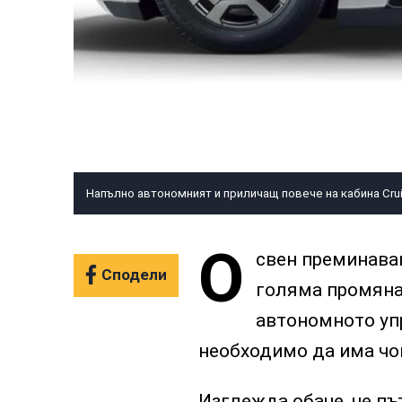
Напълно автономният и приличащ повече на кабина Crui
О
свен преминаван
Сподели
голяма промяна
автономното упр
необходимо да има чо
Изглежда обаче, че пъ