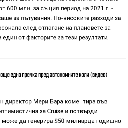
т 600 млн. за същия период на 2021 г. -
ваше за пътувания. По-високите разходи за
сонала след отлагане на плановете за
 един от факторите за тези резултати,
 още една пречка пред автономните коли (видео)
н директор Мери Бара коментира във
оптимистична за Cruise и потвърди
то може да генерира $50 милиарда годишно