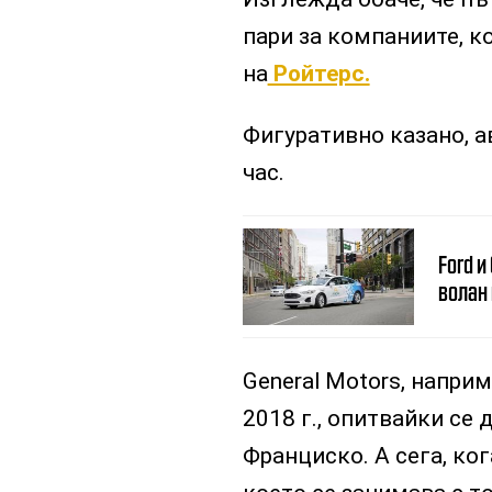
пари за компаниите, к
на
Ройтерс.
Фигуративно казано, 
час.
Ford и
волан
General Motors, напри
2018 г., опитвайки се 
Франциско. А сега, ког