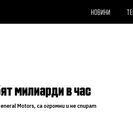
НОВИНИ
ТЕ
бят милиарди в час
eneral Motors, са огромни и не спират