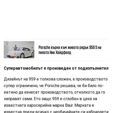
Porsche върна към живота рядък 959 S на
пилота Ник Хайдфелд
Суперавтомобилът е произведен от подизпълнител
Дизайнът на 959 е толкова сложен, а производството
супер ограничено, че Porsche решава, че би било по-
евтино да изнесат производството, отколкото да го
направят сами. Ето защо 959 е сглобен в цеха на
известната каросерийна марка Baur. Марката е
известна преди всичко с необичайните си кабриолети