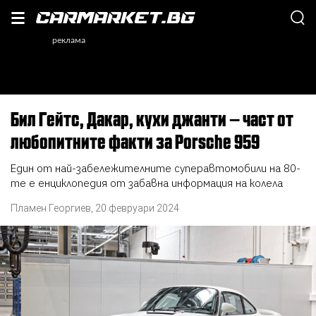
Бил Гейтс, Дакар, кухи джанти – част от
любопитните факти за Porsche 959
Един от най-забележителните суперавтомобили на 80-
те е енциклопедия от забавна информация на колела
Пламен Георгиев
,
20 февруари 2024