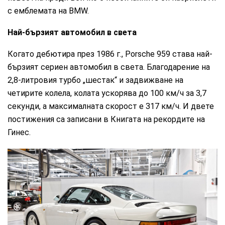
с емблемата на BMW.
Най-бързият автомобил в света
Когато дебютира през 1986 г., Porsche 959 става най-
бързият сериен автомобил в света. Благодарение на
2,8-литровия турбо „шестак“ и задвижване на
четирите колела, колата ускорява до 100 км/ч за 3,7
секунди, а максималната скорост е 317 км/ч. И двете
постижения са записани в Книгата на рекордите на
Гинес.