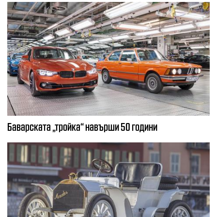
Баварската „тройка“ навърши 50 години