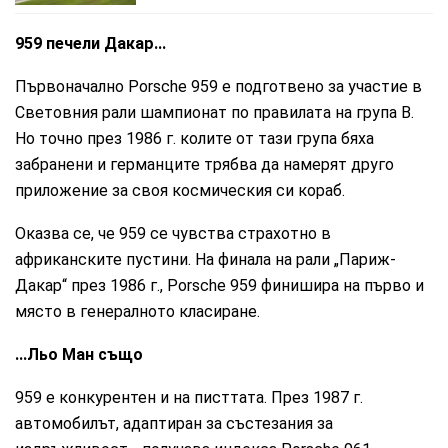
959 печели Дакар...
Първоначално Porsche 959 е подготвено за участие в
Световния рали шампионат по правилата на група B.
Но точно през 1986 г. колите от тази група бяха
забранени и германците трябва да намерят друго
приложение за своя космическия си кораб.
Оказва се, че 959 се чувства страхотно в
африканските пустини. На финала на рали „Париж-
Дакар“ през 1986 г., Porsche 959 финишира на първо и
място в генералното класиране.
...Льо Ман също
959 е конкурентен и на писттата. През 1987 г.
автомобилът, адаптиран за състезания за