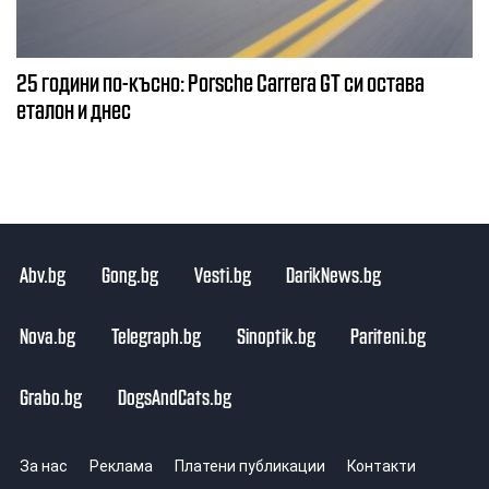
25 години по-късно: Porsche Carrera GT си остава
еталон и днес
Abv.bg
Gong.bg
Vesti.bg
DarikNews.bg
Nova.bg
Telegraph.bg
Sinoptik.bg
Pariteni.bg
Grabo.bg
DogsAndCats.bg
За нас
Реклама
Платени публикации
Контакти