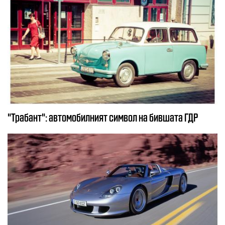
"Трабант": автомобилният символ на бившата ГДР