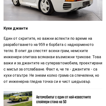
Porsche
Кухи джанти
Един от скритите, но важни аспекти по време на
разработването на 959 е борбата с наднорменото
тегло. В опит да спестят всеки грам, немските
инженери опитаха всякакви възможни трикове. Това
важи и за джантите на суперавтомобила, проектирани
с мисъл за отслабване. Факт е, че те - джантите - са
кухи отвътре. Не знеам колко грама са спечелени, но
от инженерна гледна точка си е чист шедьовър.
Автомобилът с един от най-известните
спойлери стана на 50