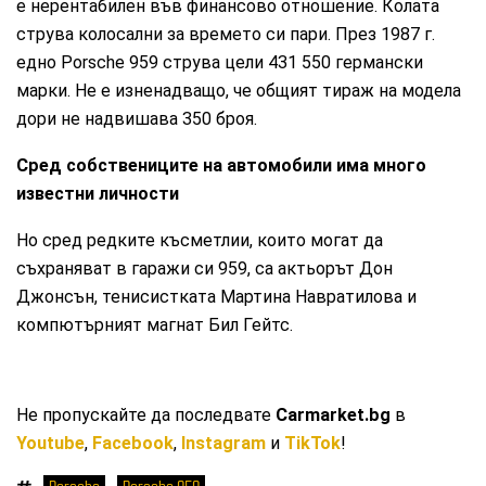
е нерентабилен във финансово отношение. Колата
струва колосални за времето си пари. През 1987 г.
едно Porsche 959 струва цели 431 550 германски
марки. Не е изненадващо, че общият тираж на модела
дори не надвишава 350 броя.
Сред собствениците на автомобили има много
известни личности
Но сред редките късметлии, които могат да
съхраняват в гаражи си 959, са актьорът Дон
Джонсън, тенисистката Мартина Навратилова и
компютърният магнат Бил Гейтс.
Не пропускайте да последвате
Carmarket.bg
в
Youtube
,
Facebook
,
Instagram
и
TikTok
!