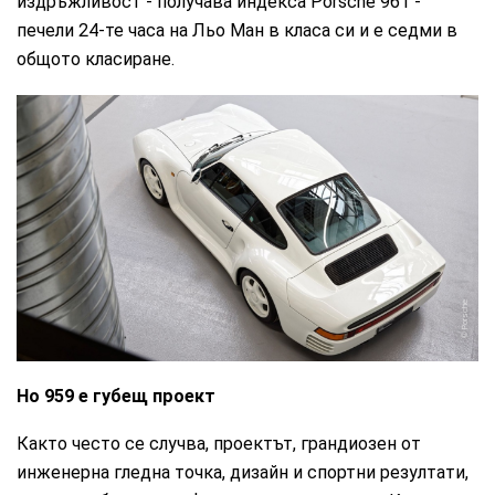
издръжливост - получава индекса Porsche 961 -
печели 24-те часа на Льо Ман в класа си и е седми в
общото класиране.
Porsche
Но 959 е губещ проект
Както често се случва, проектът, грандиозен от
инженерна гледна точка, дизайн и спортни резултати,