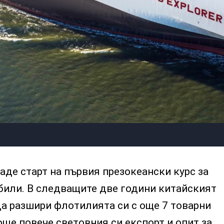
аде старт на първия презокеански курс за
били. В следващите две години китайският
да разшири флотилията си с още 7 товарни
още повече световния си експорт и опит за