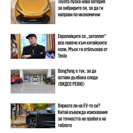
Toyota пуска нова батерия
за хибридите си, за да ги
направи по-икономични
Европейците се „затоплят“
все повече към китайските
коли, Мъск ги отблъсква от
Tesla
Dongfeng e тук, за да
остави дълбока следа
(ВИДЕО РЕВЮ)
Вярвате ли на EV-то си?
Китай въвежда изисквания
за точността на пробега на
таблото