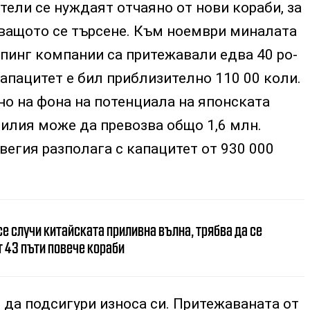
ели се нуждаят отчаяно от нови кораби, за
ващото се търсене. Към ноември миналата
пинг компании са притежавали едва 40 ро-
капацитет е бил приблизително 110 00 коли.
о на фона на потенциала на японската
илия може да превозва общо 1,6 млн.
егия разполага с капацитет от 930 000
се случи китайската приливна вълна, трябва да се
 43 пъти повече кораби
 да подсигури износа си. Притежаваната от