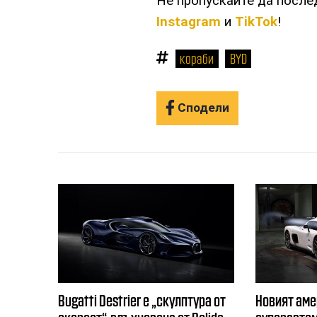
Не пропускайте да посл
Instagram
и
TikTok
!
кораби
BYD
Сподели
Bugatti Destrier е „скулптура от
Новият ам