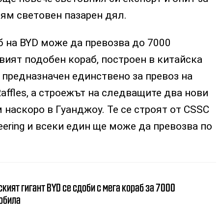
ям световен пазарен дял.
б на BYD може да превозва до 7000
вият подобен кораб, построен в китайска
 предназначен единствено за превоз на
affles, а строежът на следващите два нови
 наскоро в Гуанджоу. Те се строят от CSSC
neering и всеки един ще може да превозва по
кият гигант BYD се сдоби с мега кораб за 7000
обила