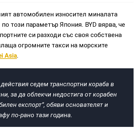
мият автомобилен износител миналата
 по този параметър Япония. BYD вярва, че
ортните си разходи със своя собствена
плаща огромните такси на морските
i Asia
.
 действия седем транспортни кораба в
ни, за да облекчи недостига от корабен
билен експорт”, обяви основателят и
афу по-рано тази година.