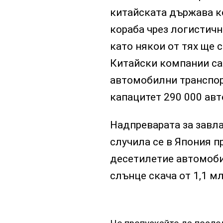
китайската държава к
кораба чрез логистично
като някои от тях ще с
Китайски компании са
автомобилни транспор
капацитет 290 000 ав
Надпреварата за завла
случила се в Япония п
десетилетие автомоби
слънце скача от 1,1 мл