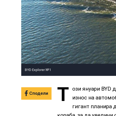
BYD Explorer №1
Т
ози януари BYD д
Сподели
износ на автомо
гигант планира 
кораба, за да увеличи 