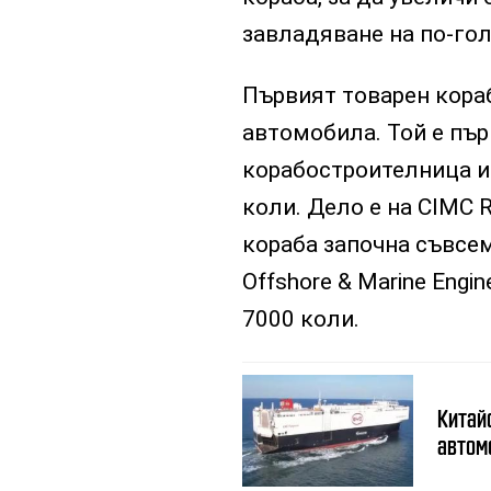
завладяване на по-гол
Първият товарен кора
автомобила. Той е пър
корабостроителница и
коли. Дело е на CIMC R
кораба започна съвсем
Offshore & Marine Engi
7000 коли.
BYD Explorer No.
Китайс
" loading="lazy"
1
автом
/>