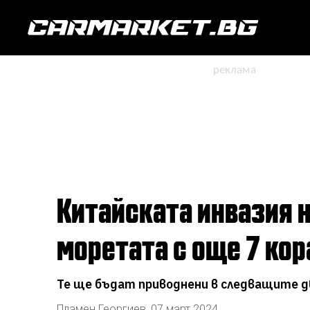
Китайската инвазия на BYD минава първо през завладяване на
моретата с още 7 кор
Те ще бъдат приводнени в следващите дв
Пламен Георгиев
,
07 март 2024