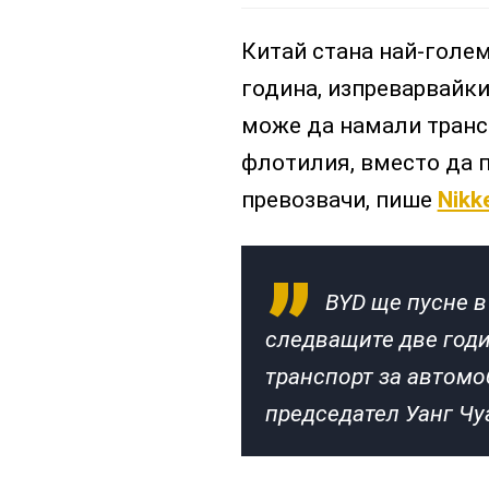
Китай стана най-голе
година, изпреварвайки
може да намали трансп
флотилия, вместо да 
превозвачи, пише
Nikke
BYD ще пусне в
следващите две годи
транспорт за автомо
председател Уанг Чу