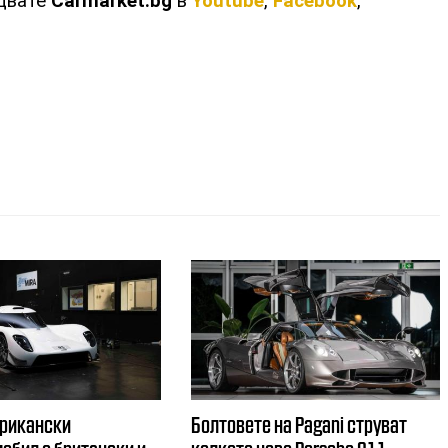
едвате
Carmarket.bg
в
Youtube
,
Facebook
,
ерикански
Болтовете на Pagani струват