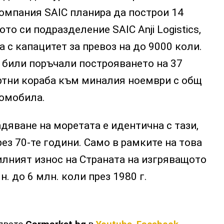
омпания SAIC планира да построи 14
то си подразделение SAIC Anji Logistics,
а с капацитет за превоз на до 9000 коли.
 били поръчали построяването на 37
тни кораба към миналия ноември с общ
томобила.
дяване на моретата е идентична с тази,
рез 70-те години. Само в рамките на това
лният износ на Страната на изгряващото
н. до 6 млн. коли през 1980 г.