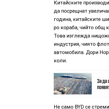
Китайските производит
да посрещнат увелича
година, китайските ши
ро кораба, чийто общ 
Това изглежда нищожн
индустрия, чиято флот
автомобила. Дори Норв
коли.
За да 
появят
Не само BYD се стреми