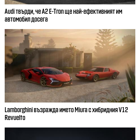
Audi твърди, че A2 E-Tron ще най-ефективният им
автомобил досега
Lamborghini възражда името Miura с хибридния V12
Revuelto