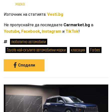
марка
Източник на статията:
Vesti.bg
Не пропускайте да последвате
Carmarket.bg
в
Youtube
,
Facebook
,
Instagram
и
TikTok
!
любопитно автомобили
Toyota най-скъпите автомобилни марки
класация
Forbes
Сподели