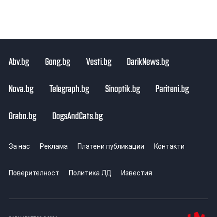
Abv.bg
Gong.bg
Vesti.bg
DarikNews.bg
Nova.bg
Telegraph.bg
Sinoptik.bg
Pariteni.bg
Grabo.bg
DogsAndCats.bg
За нас
Реклама
Платени публикации
Контакти
Поверителност
Политика ЛД
Известия