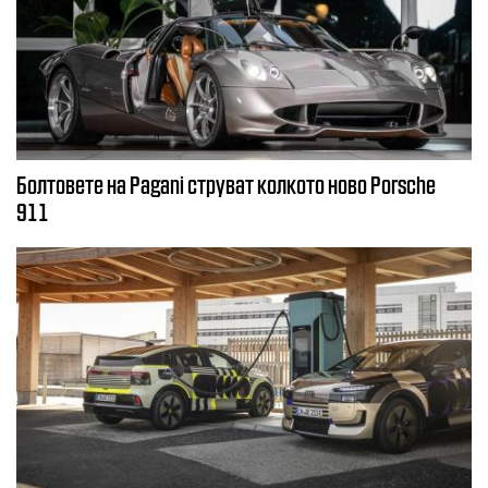
Болтовете на Pagani струват колкото ново Porsche
911