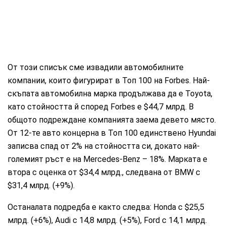
От този списък сме извадили автомобилните
компании, които фигурират в Топ 100 на Forbes. Най-
скъпата автомобилна марка продължава да е Toyota,
като стойността й според Forbes е $44,7 млрд. В
общото подреждане компанията заема девето място.
От 12-те авто концерна в Топ 100 единствено Hyundai
записва спад от 2% на стойността си, докато най-
големият ръст е на Mercedes-Benz – 18%. Марката е
втора с оценка от $34,4 млрд., следвана от BMW с
$31,4 млрд. (+9%).
Останалата подредба е както следва: Honda с $25,5
млрд. (+6%), Audi с 14,8 млрд. (+5%), Ford с 14,1 млрд.