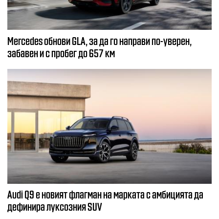
Mercedes обнови GLA, за да го направи по-уверен,
забавен и с пробег до 657 км
Audi Q9 е новият флагман на марката с амбицията да
дефинира луксозния SUV