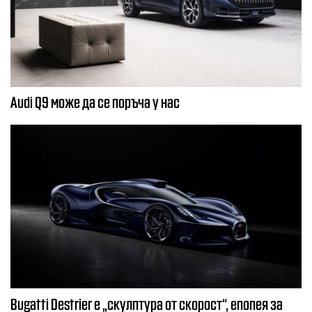
Audi Q9 може да се поръча у нас
Bugatti Destrier е „скулптура от скорост“, епопея за