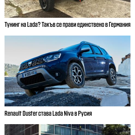
Тунинг на Lada? Такъв се прави единствено в Германия
Renault Duster става Lada Niva в Русия