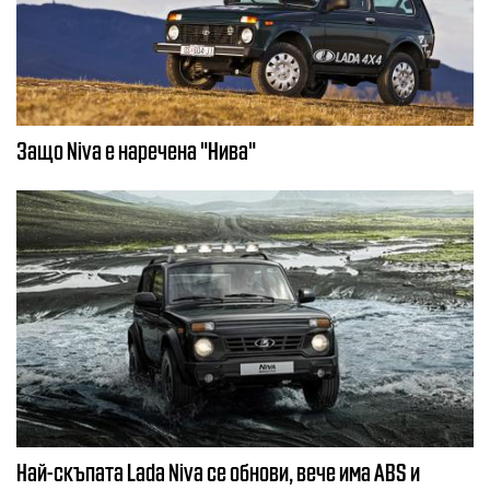
Защо Niva е наречена "Нива"
Най-скъпата Lada Niva се обнови, вече има ABS и