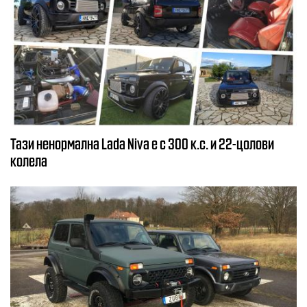
Тази ненормална Lada Niva е с 300 к.с. и 22-цолови
колела