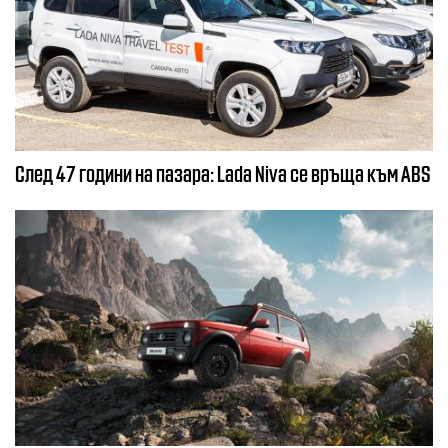
След 47 години на пазара: Lada Niva се връща към ABS