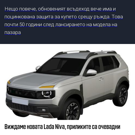
Нещо повече, обновеният всъдеход вече има и
поцинкована защита за купето срещу ръжда. Това
почти 50 години след лансирането на модела на
пазара
Виждаме новата Lada Niva, приликите са очевадни