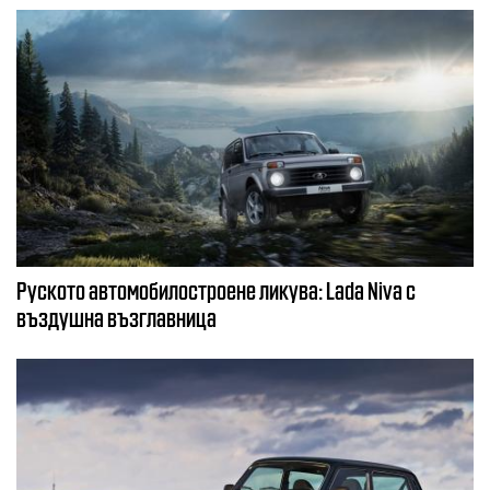
Руското автомобилостроене ликува: Lada Niva с
въздушна възглавница