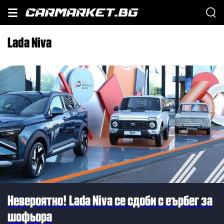
Lada Niva
Невероятно! Lada Niva се сдоби с еърбег за
шофьора