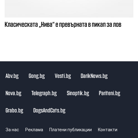
Класическата „Нива“ е превърната в пикап за лов
Abv.bg
Gong.bg
Vesti.bg
DarikNews.bg
Nova.bg
Telegraph.bg
Sinoptik.bg
Pariteni.bg
Grabo.bg
DogsAndCats.bg
За нас
Реклама
Платени публикации
Контакти