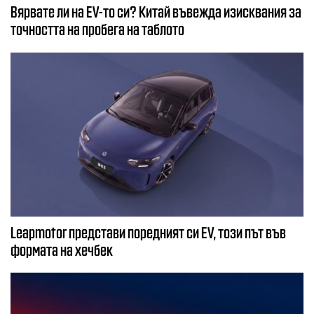
Вярвате ли на EV-то си? Китай въвежда изисквания за
точността на пробега на таблото
Leapmotor представи поредният си EV, този път във
формата на хечбек