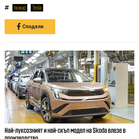
пожар
Tesla
Сподели
Най-луксозният и най-скъп модел на Skoda влезе в
производство