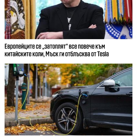
Европейците се „затоплят“ все повече към
китайските коли, Мъск ги отблъсква от Tesla