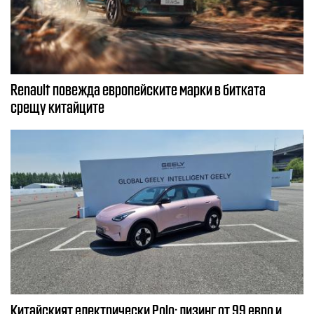
Renault повежда европейските марки в битката
срещу китайците
Китайският електрически Polo: лизинг от 99 евро и