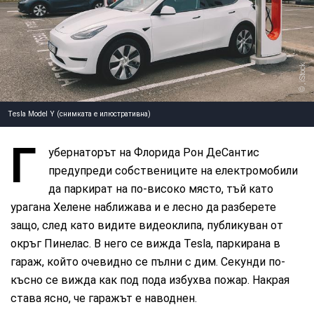
iStock
,
Tesla Model Y (снимката е илюстративна)
Г
убернаторът на Флорида Рон ДеСантис
предупреди собствениците на електромобили
да паркират на по-високо място, тъй като
урагана Хелене наближава и е лесно да разберете
защо, след като видите видеоклипа, публикуван от
окръг Пинелас. В него се вижда Tesla, паркирана в
гараж, който очевидно се пълни с дим. Секунди по-
късно се вижда как под пода избухва пожар. Накрая
става ясно, че гаражът е наводнен.