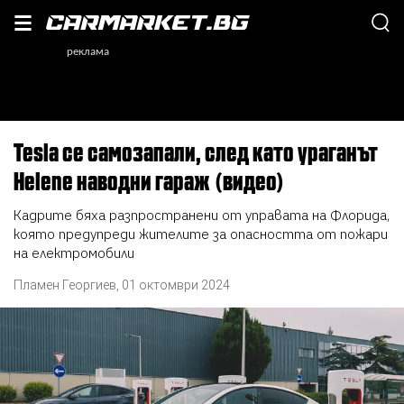
Tesla се самозапали, след като ураганът
Helene наводни гараж (видео)
Кадрите бяха разпространени от управата на Флорида,
която предупреди жителите за опасността от пожари
на електромобили
Пламен Георгиев
,
01 октомври 2024