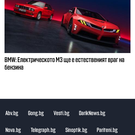
BMW: Електрическото М3 ще е естественият враг на
бензина
Abv.bg
Gong.bg
Vesti.bg
DarikNews.bg
Nova.bg
Telegraph.bg
Sinoptik.bg
Pariteni.bg