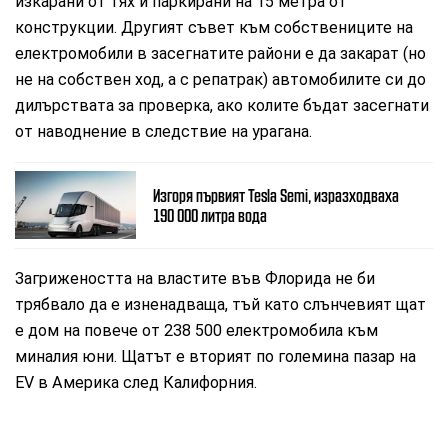
изкарани от тях и паркирани на 15 метра от
конструкции. Другият съвет към собствениците на
електромобили в засегнатите райони е да закарат (но
не на собствен ход, а с репатрак) автомобилите си до
дилърствата за проверка, ако колите бъдат засегнати
от наводнение в следствие на урагана.
Изгоря първият Tesla Semi, изразходваха
190 000 литра вода
Загрижеността на властите във Флорида не би
трябвало да е изненадваща, тъй като слънчевият щат
е дом на повече от 238 500 електромобила към
миналия юни. Щатът е вторият по големина пазар на
EV в Америка след Калифорния.