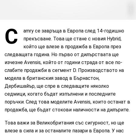
netinfo
C
amry се завръща в Европа след 14-годишно
прекъсване. Това ще стане с новия Hybrid,
който ще влезе в продажба в Европа през
следващата година. Но първо от дилърствата ще
изчезне Avensis, който от години страда от все по-
слабите продажби в сегмент D. Производството на
модела в британския завод в Бърнастон,
Дербишайър, ще спре в следващите няколко
седмици, когато бъдат изпълнени и последните
поръчки. След това моделите Avensis, които останат в
продажба, ще бъдат стокови наличности на дилърите.
Това важи за Великобритания със сигурност, но ще
влезе в сила и за останалите пазари в Европа. У нас