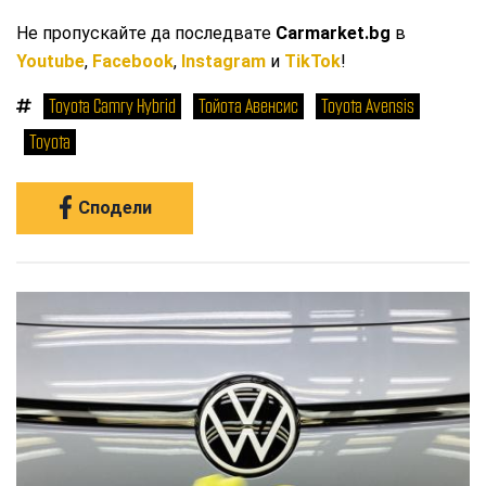
Не пропускайте да последвате
Carmarket.bg
в
Youtube
,
Facebook
,
Instagram
и
TikTok
!
Toyota Camry Hybrid
Тойота Авенсис
Toyota Avensis
Toyota
Сподели