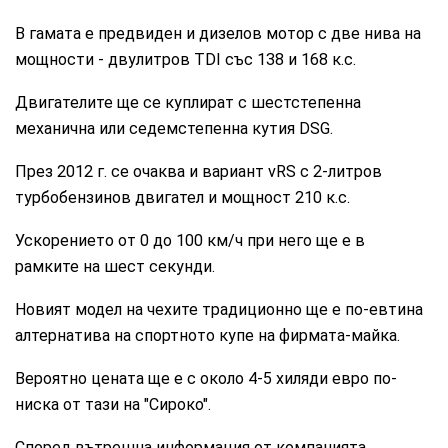
В гамата е предвиден и дизелов мотор с две нива на
мощности - двулитров TDI със 138 и 168 к.с.
Двигателите ще се куплират с шестстепенна
механична или седемстепенна кутия DSG.
През 2012 г. се очаква и вариант vRS с 2-литров
турбобензинов двигател и мощност 210 к.с.
Ускорението от 0 до 100 км/ч при него ще е в
рамките на шест секунди.
Новият модел на чехите традиционно ще е по-евтина
алтернатива на спортното купе на фирмата-майка.
Вероятно цената ще е с около 4-5 хиляди евро по-
ниска от тази на "Сироко".
Според вътрешна информация от компанията