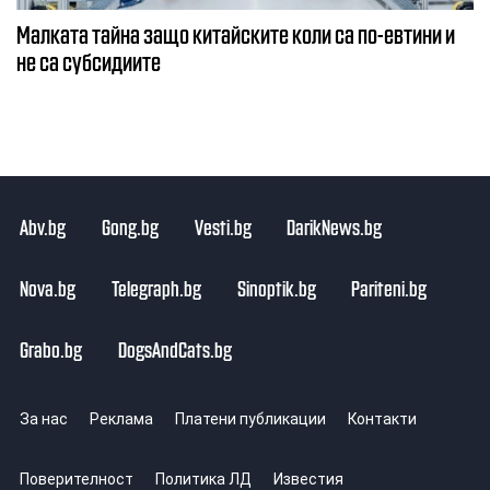
Малката тайна защо китайските коли са по-евтини и
не са субсидиите
Abv.bg
Gong.bg
Vesti.bg
DarikNews.bg
Nova.bg
Telegraph.bg
Sinoptik.bg
Pariteni.bg
Grabo.bg
DogsAndCats.bg
За нас
Реклама
Платени публикации
Контакти
Поверителност
Политика ЛД
Известия