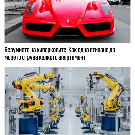
Безумието на хиперколите: Как едно отиване до
морето струва колкото апартамент