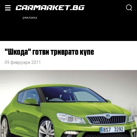
"Шкода" готви триврато купе
09 февруари 2011
, Автопрес 2001/Шкода