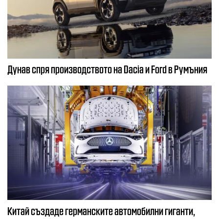
Дунав спря производството на Dacia и Ford в Румъния
Китай създаде германските автомобилни гиганти,