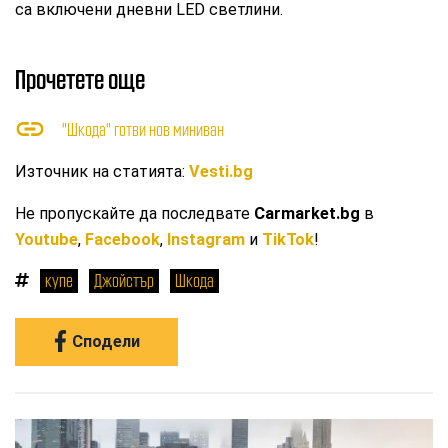
са включени дневни LED светлини.
Прочетете още
"Шкода" готви нов миниван
Източник на статията:
Vesti.bg
Не пропускайте да последвате
Carmarket.bg
в
Youtube
,
Facebook
,
Instagram
и
TikTok
!
купе
Джойстър
Шкода
Сподели