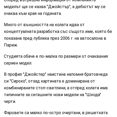
моделът ще се казва "Джойстър", a дебютът му се
очаква към края на годината.
Много от външността на колата идва от
концептуалната разработка със същото име, която бе
показана пред публика през 2006 г. на автосалона в
Париж.
Студията обаче е по-малка по размери от очаквания
сериен модел.
В профил "Джойстер" наистина напомня братовчеда
си "Сироко", отзад картината е доминирана от
комбинираните стоп-светлини, а отпред колата има
типичните за сегашните нови модели на "Шкода"
черти.
Фаровете са малко по-остро очертани, в решетката