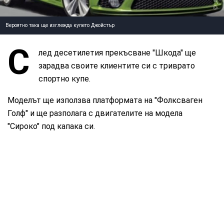
Вероятно така ще изглежда купето Джойстър
С
лед десетилетия прекъсване "Шкода" ще
зарадва своите клиентите си с триврато
спортно купе.
Моделът ще използва платформата на "Фолксваген
Голф" и ще разполага с двигателите на модела
"Сироко" под капака си.