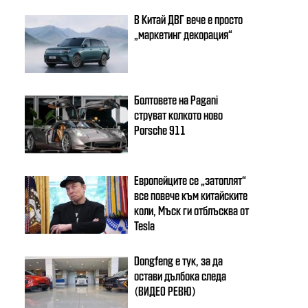
В Китай ДВГ вече е просто
„маркетинг декорация“
Болтовете на Pagani
струват колкото ново
Porsche 911
Европейците се „затоплят“
все повече към китайските
коли, Мъск ги отблъсква от
Tesla
Dongfeng e тук, за да
остави дълбока следа
(ВИДЕО РЕВЮ)