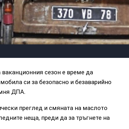
е
 ваканционния сезон е време да
мобила си за безопасно и безаварийно
омня ДПА.
ически преглед и смяната на маслото
ледните неща, преди да за тръгнете на