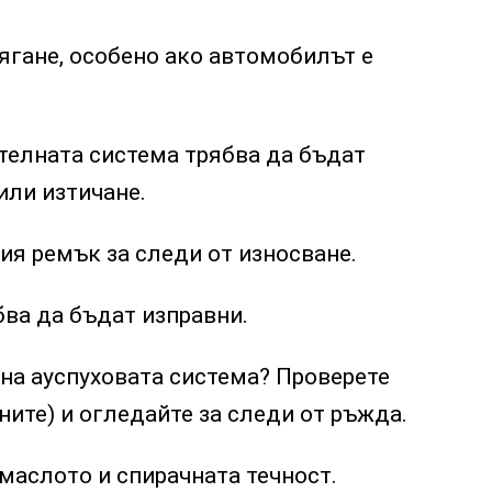
лягане, особено ако автомобилът е
телната система трябва да бъдат
или изтичане.
ия ремък за следи от износване.
бва да бъдат изправни.
 на ауспуховата система? Проверете
ните) и огледайте за следи от ръжда.
 маслото и спирачната течност.