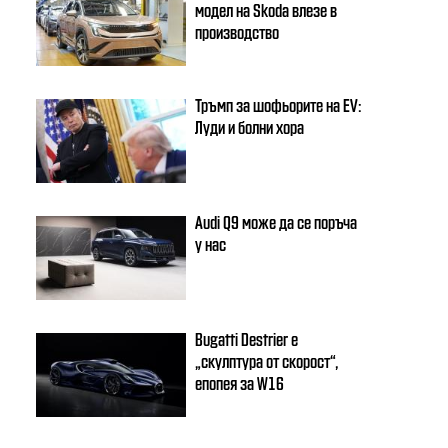
модел на Skoda влезе в
производство
Тръмп за шофьорите на EV:
Луди и болни хора
Audi Q9 може да се поръча
у нас
Bugatti Destrier е
„скулптура от скорост“,
епопея за W16