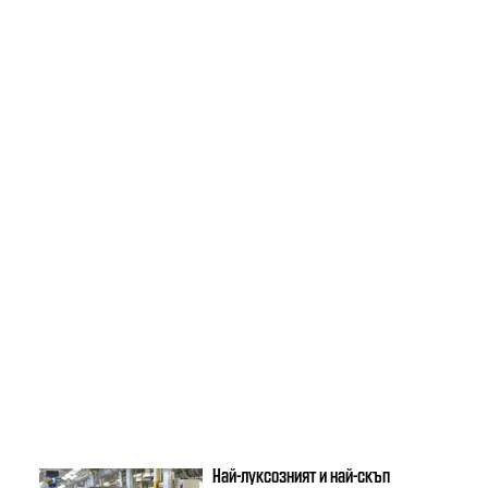
Най-луксозният и най-скъп