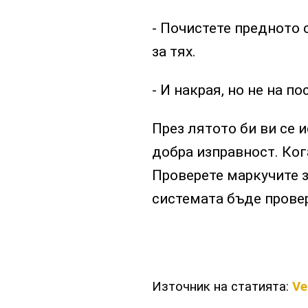
- Почистете предното 
за тях.
- И накрая, но не на п
През лятото би ви се 
добра изправност. Ког
Проверете маркучите з
системата бъде провер
Източник на статията:
Ve