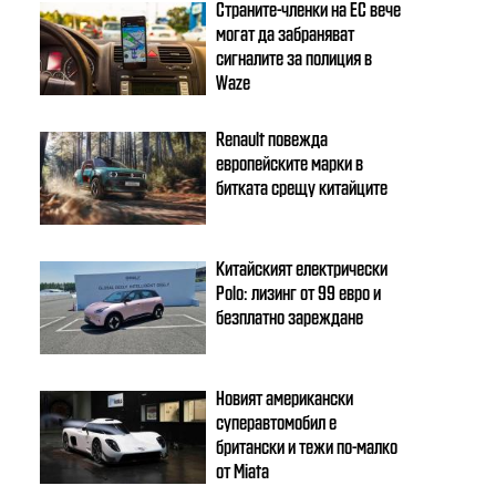
Страните-членки на ЕС вече
могат да забраняват
сигналите за полиция в
Waze
Renault повежда
европейските марки в
битката срещу китайците
Китайският електрически
Polo: лизинг от 99 евро и
безплатно зареждане
Новият американски
суперавтомобил е
британски и тежи по-малко
от Miata