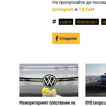
Не пропускайте да посл
Instagram
и
TikTok
!
съвети
безопасност
а
Сподели
Мажоритарният собственик на
BYD скоро 