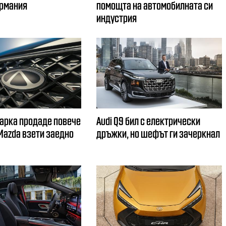
ермания
помощта на автомобилната си
индустрия
арка продаде повече
Audi Q9 бил с електрически
 Mazda взети заедно
дръжки, но шефът ги зачеркнал