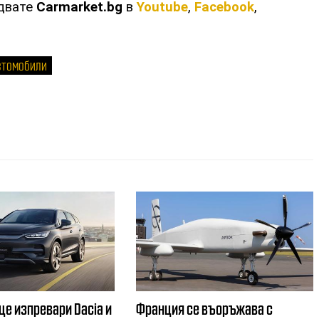
едвате
Carmarket.bg
в
Youtube
,
Facebook
,
втомобили
ще изпревари Dacia и
Франция се въоръжава с