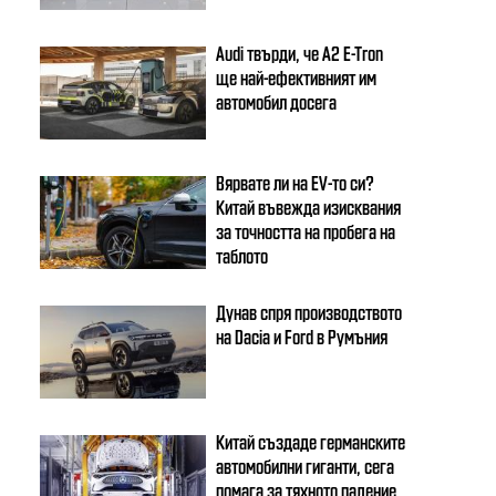
Audi твърди, че A2 E-Tron
ще най-ефективният им
автомобил досега
Вярвате ли на EV-то си?
Китай въвежда изисквания
за точността на пробега на
таблото
Дунав спря производството
на Dacia и Ford в Румъния
Китай създаде германските
автомобилни гиганти, сега
помага за тяхното падение