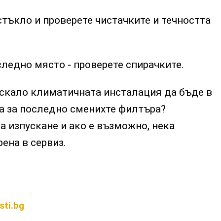
стъкло и проверете чистачките и течността
оследно място - проверете спирачките.
искало климатичната инсталация да бъде в
а за последно сменихте филтъра?
а изпускане и ако е възможно, нека
ена в сервиз.
sti.bg