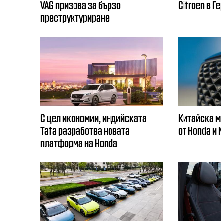
VAG призова за бързо
Citroеn в Г
преструктуриране
С цел икономии, индийската
Китайска м
Tata разработва новата
от Honda и
платформа на Honda