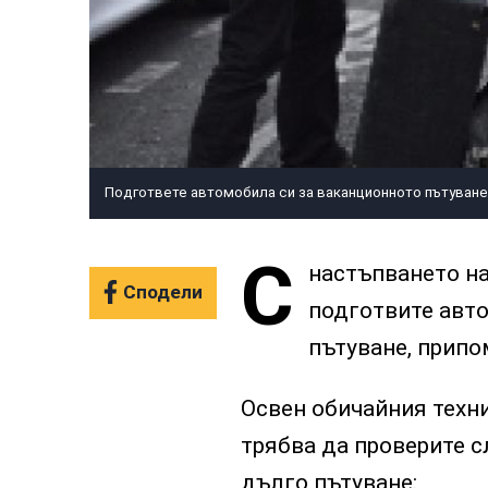
Подгответе автомобила си за ваканционното пътуван
С
настъпването на
Сподели
подготвите авто
пътуване, прип
Освен обичайния техн
трябва да проверите с
дълго пътуване: