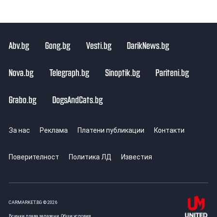
Abv.bg
Gong.bg
Vesti.bg
DarikNews.bg
Nova.bg
Telegraph.bg
Sinoptik.bg
Pariteni.bg
Grabo.bg
DogsAndCats.bg
За нас
Реклама
Платени публикации
Контакти
Поверителност
Политика ЛД
Известия
CARMARKET.BG © 2026
Всички права запазени.
Общи условия