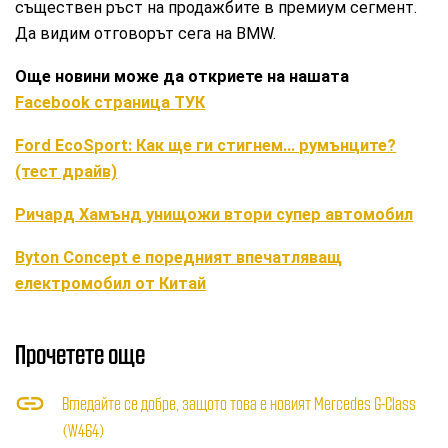
съществен ръст на продажбите в премиум сегмент.
Да видим отговорът сега на BMW.
Още новини може да откриете на нашата
Facebook страница ТУК
Ford EcoSport: Как ще ги стигнем... румънците?
(тест драйв)
Ричард Хамънд унищожи втори супер автомобил
Byton Concept е поредният впечатляващ
електромобил от Китай
Прочетете още
Вгледайте се добре, защото това е новият Mercedes G-Class
(W464)