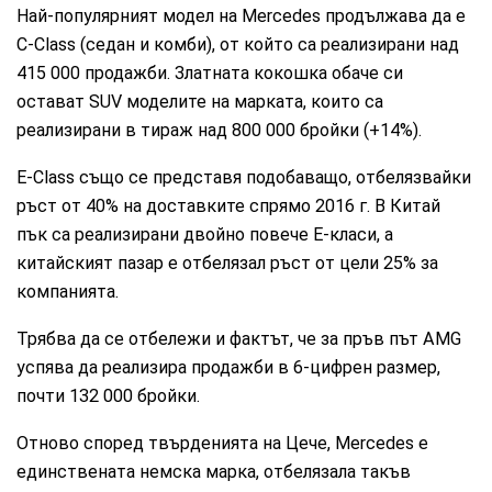
Най-популярният модел на Mercedes продължава да е
C-Class (седан и комби), от който са реализирани над
415 000 продажби. Златната кокошка обаче си
остават SUV моделите на марката, които са
реализирани в тираж над 800 000 бройки (+14%).
E-Class също се представя подобаващо, отбелязвайки
ръст от 40% на доставките спрямо 2016 г. В Китай
пък са реализирани двойно повече Е-класи, а
китайският пазар е отбелязал ръст от цели 25% за
компанията.
Трябва да се отбележи и фактът, че за пръв път AMG
успява да реализира продажби в 6-цифрен размер,
почти 132 000 бройки.
Отново според твърденията на Цече, Mercedes е
единствената немска марка, отбелязала такъв