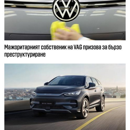
Мажоритарният собственик на VAG призова за бързо
преструктуриране