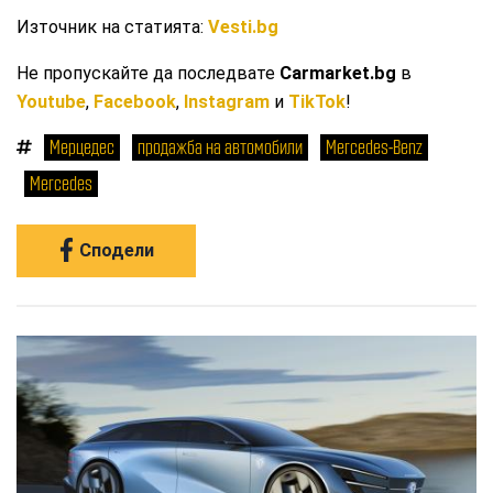
Източник на статията:
Vesti.bg
Не пропускайте да последвате
Carmarket.bg
в
Youtube
,
Facebook
,
Instagram
и
TikTok
!
Мерцедес
продажба на автомобили
Mercedes-Benz
Mercedes
Сподели