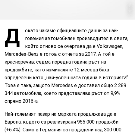
netinfo
Д
окато чакаме официалните данни за най-
големия автомобилен производител в света,
който отново се очертава да е Volkswagen,
Mercedes-Benz е готов с отчета за 2017. А той е
красноречив: седма поредна година ръст на
продажбите, като изминалите 12 месеца бяха
определени като „най-успешната година в историята“.
Това е така, защото Mercedes е доставил общо 2 289
344 автомобила, което представлява ръст от 9,9%
спрямо 2016-а.
Най-големият пазар на марката продължава да е
Европа, където са реализирани 955 000 продажби
(+6,4%). Само в Германия са продадени над 300 000