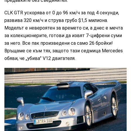
предавките без съединител.
CLK GTR ускорява от 0 до 96 км/ч за под 4 секунди,
развива 320 км/ч и струва грубо $1,5 милиона.
Моделът е невероятен за времето си, а днес е мечта
за колекционерите, готови да извят 7-цифрени суми
за него. Все пак произведени са само 26 бройки!
Връщаме се към тях, защото тази седмица Mercedes
обяви, че „убива” V12 двигателя.