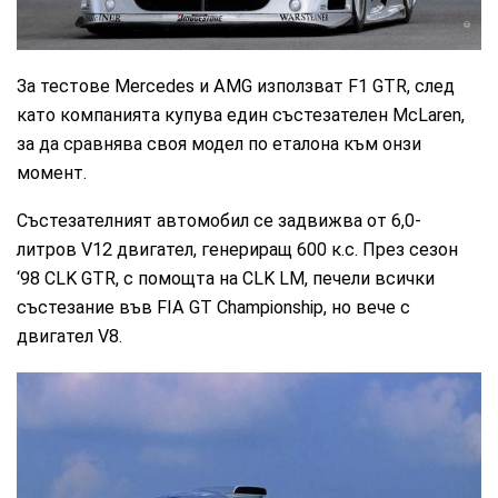
За тестове Mercedes и AMG използват F1 GTR, след
като компанията купува един състезателен McLaren,
за да сравнява своя модел по еталона към онзи
момент.
Състезателният автомобил се задвижва от 6,0-
литров V12 двигател, генериращ 600 к.с. През сезон
‘98 CLK GTR, с помощта на CLK LM, печели всички
състезание във FIA GT Championship, но вече с
двигател V8.