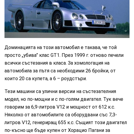
Доминацията на този автомобил е такава, че той
просто „убива” клас GT1. През 1999 г. отново печели
всички състезания в класа. За хомологация на
автомобила за пътя са необходими 26 бройки, от
които 20 са купета, а 6 – роудстъри.
Тези машини са улични версии на състезателния
модел, но по-мощни и с по-голям двигател. Тук вече
говорим за 6,9-литров V12 и мощност от 612 к.с.
Няколко от автомобилите са оборудвани със 7,3-
литров V12, генериращ 655 к.с. Същият този двигател
по-късно ще бъде купен от Хорацио Пагани за