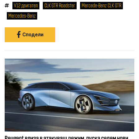
V12 двигател
CLK GTR Roadster
Mercede-Benz CLK GTR
Mercedes-Benz
Сподели
Peugeot влиза в атакуващ режим, пуска седем нови