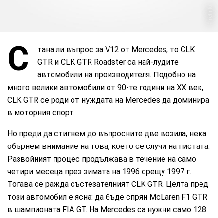
netinfo
С
тана ли въпрос за V12 от Mercedes, то CLK
GTR и CLK GTR Roadster са най-лудите
автомобили на производителя. Подобно на
много велики автомобили от 90-те години на ХХ век,
CLK GTR се роди от нуждата на Mercedes да доминира
в моторния спорт.
Но преди да стигнем до въпросните две возила, нека
обърнем внимание на това, което се случи на пистата.
Развойният процес продължава в течение на само
четири месеца през зимата на 1996 срещу 1997 г.
Тогава се ражда състезателният CLK GTR. Целта пред
този автомобил е ясна: да бъде спрян McLaren F1 GTR
в шампионата FIA GT. На Mercedes са нужни само 128