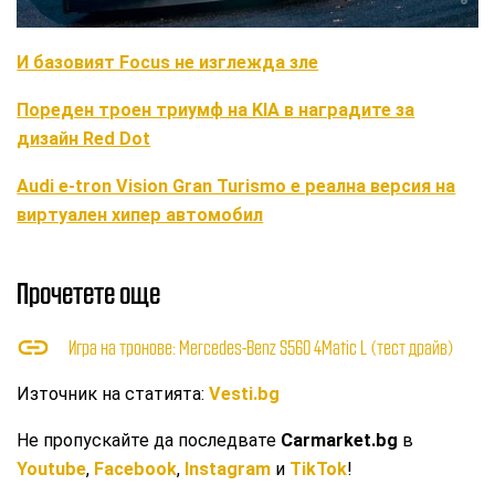
И базовият Focus не изглежда зле
Пореден троен триумф на KIA в наградите за
дизайн Red Dot
Audi e-tron Vision Gran Turismo е реална версия на
виртуален хипер автомобил
Прочетете още
Игра на тронове: Mercedes-Benz S560 4Matic L (тест драйв)
Източник на статията:
Vesti.bg
Не пропускайте да последвате
Carmarket.bg
в
Youtube
,
Facebook
,
Instagram
и
TikTok
!