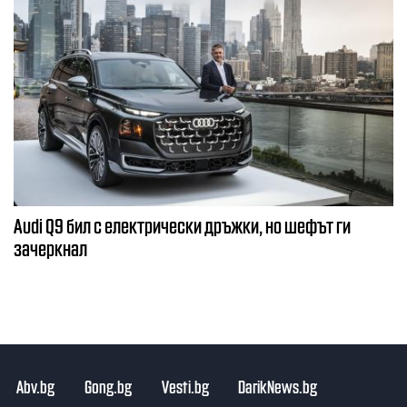
Audi Q9 бил с електрически дръжки, но шефът ги
зачеркнал
Abv.bg
Gong.bg
Vesti.bg
DarikNews.bg